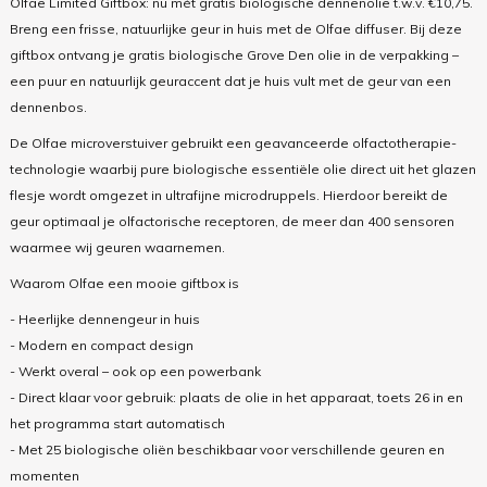
Olfae Limited Giftbox: nu mét gratis biologische dennenolie t.w.v. €10,75.
Breng een frisse, natuurlijke geur in huis met de Olfae diffuser. Bij deze
giftbox ontvang je gratis biologische Grove Den olie in de verpakking –
een puur en natuurlijk geuraccent dat je huis vult met de geur van een
dennenbos.
De Olfae microverstuiver gebruikt een geavanceerde olfactotherapie-
technologie waarbij pure biologische essentiële olie direct uit het glazen
flesje wordt omgezet in ultrafijne microdruppels. Hierdoor bereikt de
geur optimaal je olfactorische receptoren, de meer dan 400 sensoren
waarmee wij geuren waarnemen.
Waarom Olfae een mooie giftbox is
- Heerlijke dennengeur in huis
- Modern en compact design
- Werkt overal – ook op een powerbank
- Direct klaar voor gebruik: plaats de olie in het apparaat, toets 26 in en
het programma start automatisch
- Met 25 biologische oliën beschikbaar voor verschillende geuren en
momenten