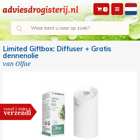
0
Limited Giftbox: Diffuser + Gratis
dennenolie
van
Olfae
vanaf 2 stuks gratis
verzending