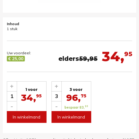
Inhoud
1 stuk
34,
95
Uw voordeel:
elders
59,95
€ 25,00
+
+
1 voor
3 voor
34,
96,
1
3
95
75
-
-
10
bespaar 83,
In winkelmand
In winkelmand