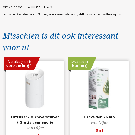
artikelcode:
3578835501629
tags:
Arkopharma, Olfae, microverstuiver, diffuser, arometherapie
Misschien is dit ook interessant
voor u!
2 stuks gratis
kwantum
verzending*
korting
Diffuser - Microverstuiver
Grove den 26 bio
van Olfae
+ Gratis dennenolie
van Olfae
5 ml