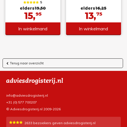
5
elders
19,50
elders
16,25
15,
13,
95
75
In winkelmand
In winkelmand
Terug naar overzicht
info@adviesdrogisterij.nl
+31 (0) 577 700207
© Adviesdrogisterij.nl 2009-2026
2633
bezoekers geven adviesdrogisterij.nl