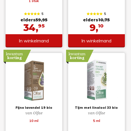
1 stuk
5
5
elders
59,95
elders
10,75
34,
9,
95
10
In winkelmand
In winkelmand
kwantum
kwantum
korting
korting
Fijne lavendel 19 bio
Tijm met linalool 33 bio
van Olfae
van Olfae
10 ml
5 ml