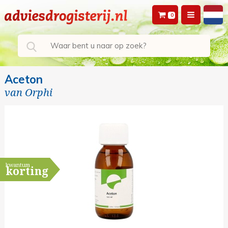
0
Aceton
van
Orphi
kwantum
korting