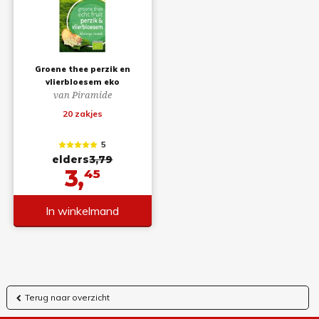
Groene thee perzik en
vlierbloesem eko
van Piramide
20 zakjes
5
elders
3,79
3,
45
In winkelmand
Terug naar overzicht