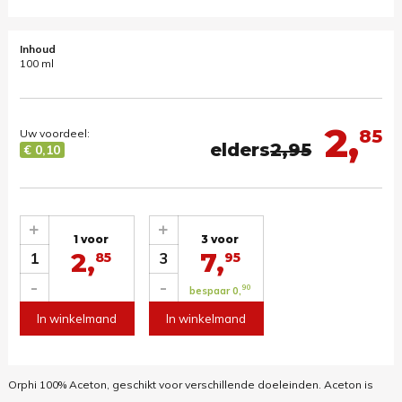
Inhoud
100 ml
2,
85
Uw voordeel:
elders
2,95
€ 0,10
+
+
1 voor
3 voor
2,
7,
1
3
85
95
-
-
90
bespaar 0,
In winkelmand
In winkelmand
Orphi 100% Aceton, geschikt voor verschillende doeleinden. Aceton is