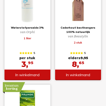
Waterstofperoxide 3%
Cederhout kasthangers
van Orphi
100% natuurlijk
van Beautylin
1 liter
2 stuk
5
5
per stuk
elders
9,95
3,
8,
95
65
In winkelmand
In winkelmand
kwantum
korting