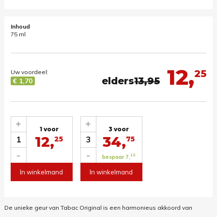
Inhoud
75 ml
12,
25
Uw voordeel:
elders
13,95
€ 1,70
+
+
1 voor
3 voor
12,
34,
1
3
25
75
-
-
10
bespaar 7,
In winkelmand
In winkelmand
De unieke geur van Tabac Original is een harmonieus akkoord van