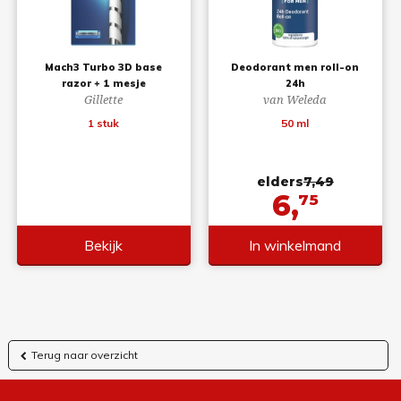
Mach3 Turbo 3D base
Deodorant men roll-on
razor + 1 mesje
24h
Gillette
van Weleda
1 stuk
50 ml
elders
7,49
6,
75
Bekijk
In winkelmand
Terug naar overzicht