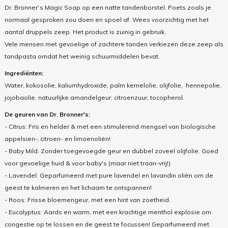
Dr. Bronner`s Magic Soap op een natte tandenborstel. Poets zoals je
normaal gesproken zou doen en spoel af. Wees voorzichtig met het
aantal druppels zeep. Het product is zuinig in gebruik.
Vele mensen met gevoelige of zachtere tanden verkiezen deze zeep als
tandpasta omdat het weinig schuurmiddelen bevat.
Ingrediënten:
Water, kokosolie, kaliumhydroxide, palm kernelolie, olijfolie, hennepolie,
jojobaolie, natuurlijke amandelgeur, citroenzuur, tocopherol.
De geuren van Dr. Bronner's:
- Citrus: Fris en helder & met een stimulerend mengsel van biologische
appelsien-, citroen- en limoenoliën!
- Baby Mild: Zonder toegevoegde geur en dubbel zoveel olijfolie. Goed
voor gevoelige huid & voor baby's (maar niet traan-vrij!)
- Lavendel: Geparfumeerd met pure lavendel en lavandin oliën om de
geest te kalmeren en het lichaam te ontspannen!
- Roos: Frisse bloemengeur, met een hint van zoetheid.
- Eucalyptus: Aards en warm, met een krachtige menthol explosie om
congestie op te lossen en de geest te focussen! Geparfumeerd met