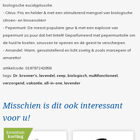
biologische eucalyptusolie.
- Citrus: Fris en helder & met een stimulerend mengsel van biologische
citroen- en limoenoliën!
- Pepermunt: De meest populaire geur & met een explosie van
pepermunt zo puur dat het tintelt! Geparfumeerd met pepermuntolie om
de huid te koelen, sinussen te openen en de geest te verscherpen.
- Amandel: Warm, geruststellend en licht zoetig & zoals marsepein of
amaretto!
artikelcode:
018787242858
tags:
Dr. bronner's, lavendel, zeep, biologisch, multifunctioneel,
verzorgend, vakantie, all-in-one, lavender
Misschien is dit ook interessant
voor u!
kwantum
korting