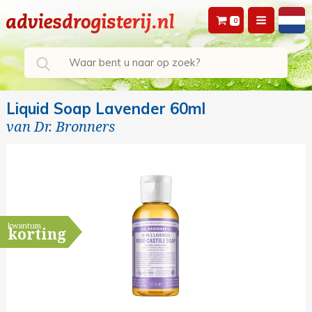
0
Liquid Soap Lavender 60ml
van
Dr. Bronners
kwantum
korting