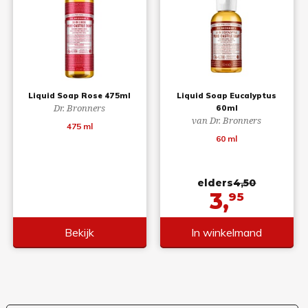
Liquid Soap Rose 475ml
Liquid Soap Eucalyptus
Dr. Bronners
60ml
van Dr. Bronners
475 ml
60 ml
elders
4,50
3,
95
Bekijk
In winkelmand