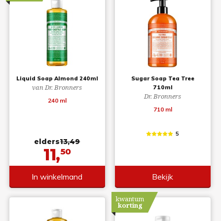
Liquid Soap Almond 240ml
Sugar Soap Tea Tree
van Dr. Bronners
710ml
Dr. Bronners
240 ml
710 ml
5
elders
13,49
11,
50
In winkelmand
Bekijk
kwantum
korting