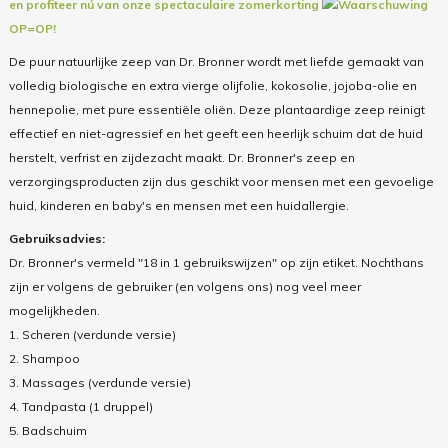
en profiteer nú van onze spectaculaire zomerkorting
OP=OP!
De puur natuurlijke zeep van Dr. Bronner wordt met liefde gemaakt van
volledig biologische en extra vierge olijfolie, kokosolie, jojoba-olie en
hennepolie, met pure essentiële oliën. Deze plantaardige zeep reinigt
effectief en niet-agressief en het geeft een heerlijk schuim dat de huid
herstelt, verfrist en zijdezacht maakt. Dr. Bronner's zeep en
verzorgingsproducten zijn dus geschikt voor mensen met een gevoelige
huid, kinderen en baby's en mensen met een huidallergie.
Gebruiksadvies:
Dr. Bronner's vermeld "18 in 1 gebruikswijzen" op zijn etiket. Nochthans
zijn er volgens de gebruiker (en volgens ons) nog veel meer
mogelijkheden.
1. Scheren (verdunde versie)
2. Shampoo
3. Massages (verdunde versie)
4. Tandpasta (1 druppel)
5. Badschuim