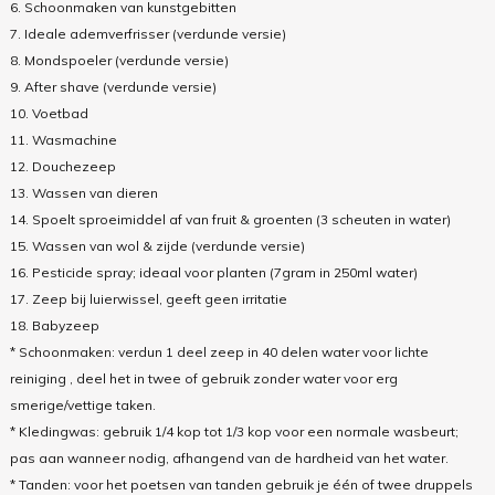
6. Schoonmaken van kunstgebitten
7. Ideale ademverfrisser (verdunde versie)
8. Mondspoeler (verdunde versie)
9. After shave (verdunde versie)
10. Voetbad
11. Wasmachine
12. Douchezeep
13. Wassen van dieren
14. Spoelt sproeimiddel af van fruit & groenten (3 scheuten in water)
15. Wassen van wol & zijde (verdunde versie)
16. Pesticide spray; ideaal voor planten (7gram in 250ml water)
17. Zeep bij luierwissel, geeft geen irritatie
18. Babyzeep
* Schoonmaken: verdun 1 deel zeep in 40 delen water voor lichte
reiniging , deel het in twee of gebruik zonder water voor erg
smerige/vettige taken.
* Kledingwas: gebruik 1/4 kop tot 1/3 kop voor een normale wasbeurt;
pas aan wanneer nodig, afhangend van de hardheid van het water.
* Tanden: voor het poetsen van tanden gebruik je één of twee druppels