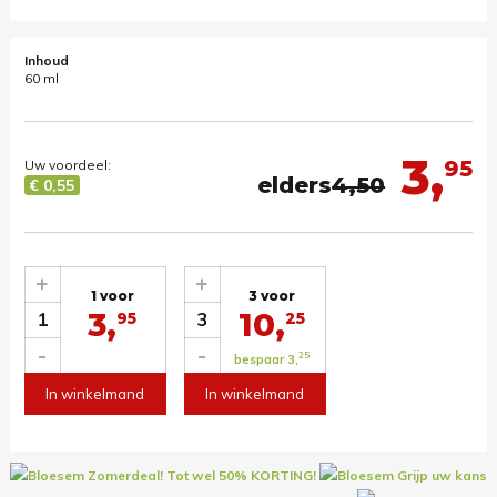
Inhoud
60 ml
3,
95
Uw voordeel:
elders
4,50
€ 0,55
+
+
1 voor
3 voor
3,
10,
1
3
95
25
-
-
25
bespaar 3,
In winkelmand
In winkelmand
Zomerdeal! Tot wel 50% KORTING!
Grijp uw kans