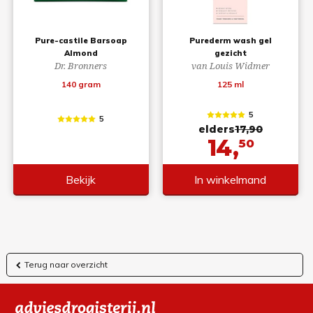
Pure-castile Barsoap
Purederm wash gel
Almond
gezicht
Dr. Bronners
van Louis Widmer
140 gram
125 ml
5
5
elders
17,90
14,
50
Bekijk
In winkelmand
Terug naar overzicht