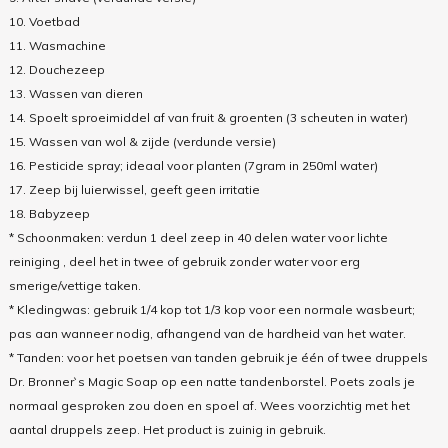
10. Voetbad
11. Wasmachine
12. Douchezeep
13. Wassen van dieren
14. Spoelt sproeimiddel af van fruit & groenten (3 scheuten in water)
15. Wassen van wol & zijde (verdunde versie)
16. Pesticide spray; ideaal voor planten (7gram in 250ml water)
17. Zeep bij luierwissel, geeft geen irritatie
18. Babyzeep
* Schoonmaken: verdun 1 deel zeep in 40 delen water voor lichte
reiniging , deel het in twee of gebruik zonder water voor erg
smerige/vettige taken.
* Kledingwas: gebruik 1/4 kop tot 1/3 kop voor een normale wasbeurt;
pas aan wanneer nodig, afhangend van de hardheid van het water.
* Tanden: voor het poetsen van tanden gebruik je één of twee druppels
Dr. Bronner`s Magic Soap op een natte tandenborstel. Poets zoals je
normaal gesproken zou doen en spoel af. Wees voorzichtig met het
aantal druppels zeep. Het product is zuinig in gebruik.