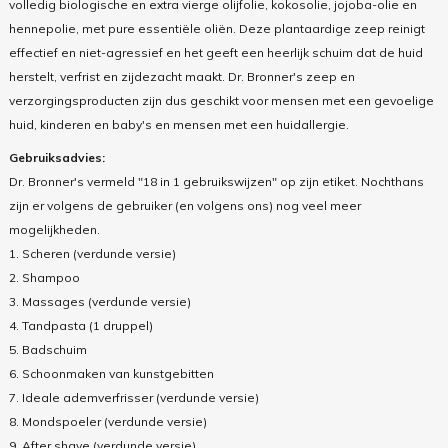
volledig biologische en extra vierge olijfolie, kokosolie, jojoba-olie en
hennepolie, met pure essentiële oliën. Deze plantaardige zeep reinigt
effectief en niet-agressief en het geeft een heerlijk schuim dat de huid
herstelt, verfrist en zijdezacht maakt. Dr. Bronner's zeep en
verzorgingsproducten zijn dus geschikt voor mensen met een gevoelige
huid, kinderen en baby's en mensen met een huidallergie.
Gebruiksadvies:
Dr. Bronner's vermeld "18 in 1 gebruikswijzen" op zijn etiket. Nochthans
zijn er volgens de gebruiker (en volgens ons) nog veel meer
mogelijkheden.
1. Scheren (verdunde versie)
2. Shampoo
3. Massages (verdunde versie)
4. Tandpasta (1 druppel)
5. Badschuim
6. Schoonmaken van kunstgebitten
7. Ideale ademverfrisser (verdunde versie)
8. Mondspoeler (verdunde versie)
9. After shave (verdunde versie)