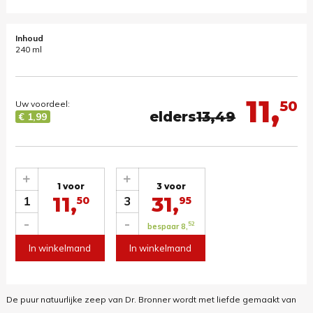
Inhoud
240 ml
11,
50
Uw voordeel:
elders
13,49
€ 1,99
+
+
1 voor
3 voor
11,
31,
1
3
50
95
-
-
52
bespaar 8,
In winkelmand
In winkelmand
De puur natuurlijke zeep van Dr. Bronner wordt met liefde gemaakt van