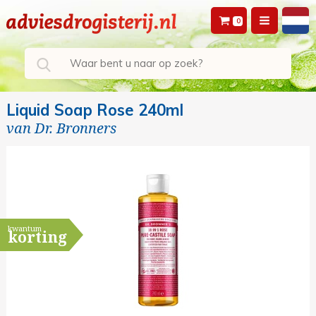
0
Liquid Soap Rose 240ml
van
Dr. Bronners
kwantum
korting