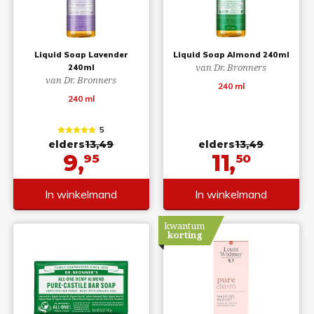
Liquid Soap Lavender
Liquid Soap Almond 240ml
van Dr. Bronners
240ml
van Dr. Bronners
240 ml
240 ml
5
elders
13,49
elders
13,49
9,
11,
95
50
In winkelmand
In winkelmand
kwantum
korting