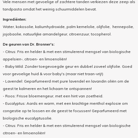
Vele mensen met gevoelige of zachtere tanden verkiezen deze zeep als
tandpasta omdat het weinig schuurmiddelen bevat.
Ingrediënten:
Water, kokosolie, kaliumhydroxide, palm kernelolie, olijfolie, hennepolie,
jojobaolie, natuurlijke amandelgeur, citroenzuur, tocopherol.
De geuren van Dr. Bronner's:
- Citrus: Fris en helder & met een stimulerend mengsel van biologische
appelsien-, citroen- en limoenoliën!
- Baby Mild: Zonder toegevoegde geur en dubbel zoveel olijfolie. Goed
voor gevoelige huid & voor baby's (maar niet traan-vrij!)
- Lavendel: Geparfumeerd met pure lavendel en lavandin oliën om de
geest te kalmeren en het lichaam te ontspannen!
- Roos: Frisse bloemengeur, met een hint van zoetheid.
- Eucalyptus: Aards en warm, met een krachtige menthol explosie om
congestie op te lossen en de geest te focussen! Geparfumeerd met
biologische eucalyptusolie.
- Citrus: Fris en helder & met een stimulerend mengsel van biologische
citroen- en limoenoliën!