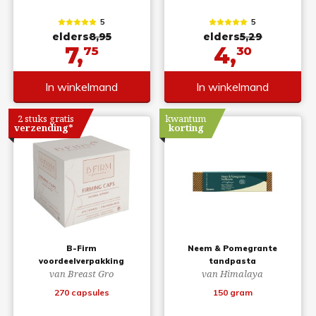
5
5
elders
8,95
elders
5,29
7,
4,
75
30
In winkelmand
In winkelmand
2 stuks gratis
kwantum
verzending*
korting
B-Firm
Neem & Pomegrante
voordeelverpakking
tandpasta
van Breast Gro
van Himalaya
270 capsules
150 gram