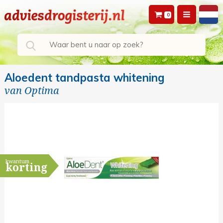
0
Aloedent tandpasta whitening
van
Optima
kwantum
korting