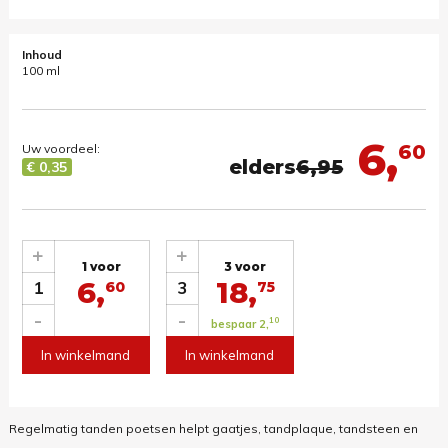
Inhoud
100 ml
6,
60
Uw voordeel:
elders
6,95
€ 0,35
+
+
1 voor
3 voor
6,
18,
1
3
60
75
-
-
10
bespaar 2,
In winkelmand
In winkelmand
Regelmatig tanden poetsen helpt gaatjes, tandplaque, tandsteen en