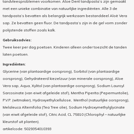
tandvleesproblemen voorkomen. Aloe Dent tandpasta’s zijn gemaakt
met een unieke combinatie van natuurlijke ingrediënten. Alle 3 de
tandpasta’s bevatten als belangrijk werkzaam bestanddeel Aloë Vera
sap. Ze bevatten geen fluor. De tandpasta’s zijn in de gel vorm zonder
polijstende stoffen zoals kalk.
Gebruiksadvies:
Twee keer per dag poetsen. Kinderen alleen onder toezicht de tanden
laten poetsen.
Ingrediënten:
Glycerine (van plantaardige oorsprong), Sorbitol (van plantaardige
oorsprong), Gehydrateerd kiezelzuur (van minerale oorsprong), Aloe
Vera sap, Aqua, Xylitol (van plantaardige oorsprong), Sodium Lauroyl
Sarcosinate (van eiwit afgeleide stof), Mentha Piperita (Pepermuntolie),
P.V.P. (witmaker), Hydroxyethylcellulose, Menthol (natuurlijke oorsprong),
Melaleuca Alternifolia (Tea Tree olie), Sodium Hydroxymethylglycinate
(van eiwit afgeleide stof), Citric Acid, CL 75810 (Chlorophyl – natuurlijke
kleurstof uit planten).
artikelcode:
5029354010393