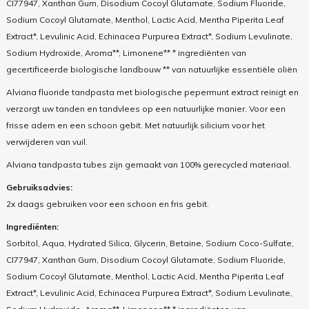
CI77947, Xanthan Gum, Disodium Cocoyl Glutamate, Sodium Fluoride,
Sodium Cocoyl Glutamate, Menthol, Lactic Acid, Mentha Piperita Leaf
Extract*, Levulinic Acid, Echinacea Purpurea Extract*, Sodium Levulinate,
Sodium Hydroxide, Aroma**, Limonene** * ingrediënten van
gecertificeerde biologische landbouw ** van natuurlijke essentiële oliën
Alviana fluoride tandpasta met biologische pepermunt extract reinigt en
verzorgt uw tanden en tandvlees op een natuurlijke manier. Voor een
frisse adem en een schoon gebit. Met natuurlijk silicium voor het
verwijderen van vuil.
Alviana tandpasta tubes zijn gemaakt van 100% gerecycled materiaal.
Gebruiksadvies:
2x daags gebruiken voor een schoon en fris gebit.
Ingrediënten:
Sorbitol, Aqua, Hydrated Silica, Glycerin, Betaine, Sodium Coco-Sulfate,
CI77947, Xanthan Gum, Disodium Cocoyl Glutamate, Sodium Fluoride,
Sodium Cocoyl Glutamate, Menthol, Lactic Acid, Mentha Piperita Leaf
Extract*, Levulinic Acid, Echinacea Purpurea Extract*, Sodium Levulinate,