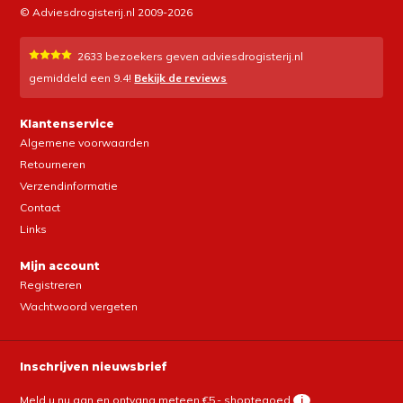
© Adviesdrogisterij.nl 2009-2026
2633
bezoekers geven adviesdrogisterij.nl
gemiddeld een
9.4
!
Bekijk de reviews
Klantenservice
Algemene voorwaarden
Retourneren
Verzendinformatie
Contact
Links
Mijn account
Registreren
Wachtwoord vergeten
Inschrijven nieuwsbrief
Meld u nu aan en ontvang meteen €5,- shoptegoed
i