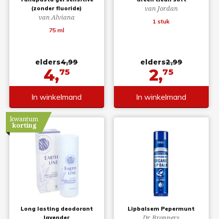
van Jordan
(zonder fluoride)
van Alviana
1 stuk
75 ml
elders
4,99
elders
2,99
4,
2,
75
75
In winkelmand
In winkelmand
kwantum
korting
Long lasting deodorant
Lipbalsem Pepermunt
Dr. Bronners
lavender