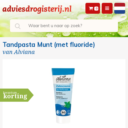
0
Tandpasta Munt (met fluoride)
van
Alviana
kwantum
korting