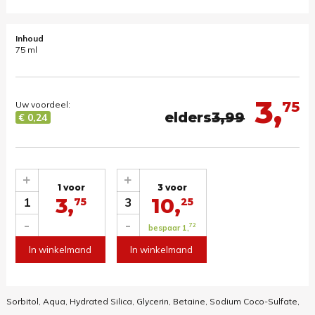
Inhoud
75 ml
3,
75
Uw voordeel:
elders
3,99
€ 0,24
+
+
1 voor
3 voor
3,
10,
1
3
75
25
-
-
72
bespaar 1,
In winkelmand
In winkelmand
Sorbitol, Aqua, Hydrated Silica, Glycerin, Betaine, Sodium Coco-Sulfate,