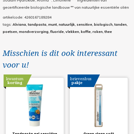
Sodium Hydroxide, Aroma**, Limonene** * ingrediënten van
gecertificeerde biologische landbouw ** van natuurlijke essentiële oliën
artikelcode:
4260167189284
tags:
Alviana, tandpasta, munt, natuurlijk, sensitive, biologisch, tanden,
poetsen, mondverzorging, fluoride, vlekken, koffie, roken, thee
Misschien is dit ook interessant
voor u!
kwantum
brievenbus
korting
pakje
Tandpasta gel sensitive
Green clean soft