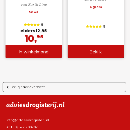
van Earth Line
4 gram
50 ml
5
5
elders
12,95
10,
95
In winkelmand
Bekijk
Terug naar overzicht
info@adviesdrogisterij.nl
+31 (0) 577 700207