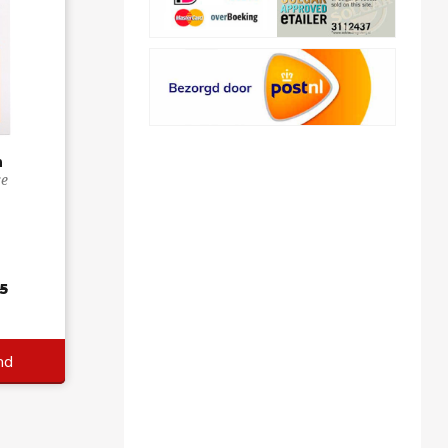
n
e
5
nd