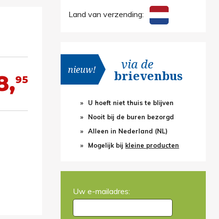
Land van verzending:
via de
nieuw!
brievenbus
8,
95
U hoeft niet thuis te blijven
Nooit bij de buren bezorgd
Alleen in Nederland (NL)
Mogelijk bij
kleine producten
Uw e-mailadres: