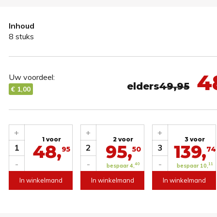
Inhoud
8 stuks
4
Uw voordeel:
elders
49,95
€ 1,00
+
+
+
1 voor
2 voor
3 voor
48,
95,
139,
1
2
3
95
50
74
-
-
-
40
11
bespaar 4,
bespaar 10,
In winkelmand
In winkelmand
In winkelmand