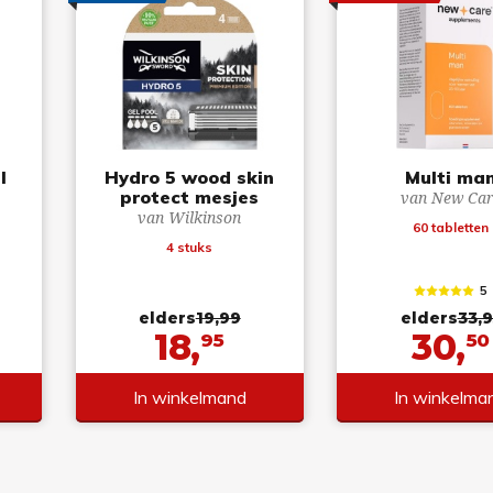
l
Hydro 5 wood skin
Multi ma
protect mesjes
van New Car
van Wilkinson
60 tabletten
4 stuks
5
elders
19,99
elders
33,9
18,
30,
95
50
In winkelmand
In winkelma