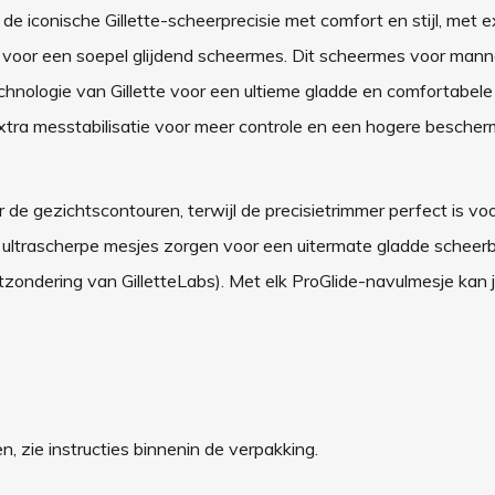
e iconische Gillette-scheerprecisie met comfort en stijl, met 
n voor een soepel glijdend scheermes. Dit scheermes voor mann
nologie van Gillette voor een ultieme gladde en comfortabele
, extra messtabilisatie voor meer controle en een hogere besche
de gezichtscontouren, terwijl de precisietrimmer perfect is voo
e ultrascherpe mesjes zorgen voor een uitermate gladde scheer
zondering van GilletteLabs). Met elk ProGlide-navulmesje kan j
, zie instructies binnenin de verpakking.