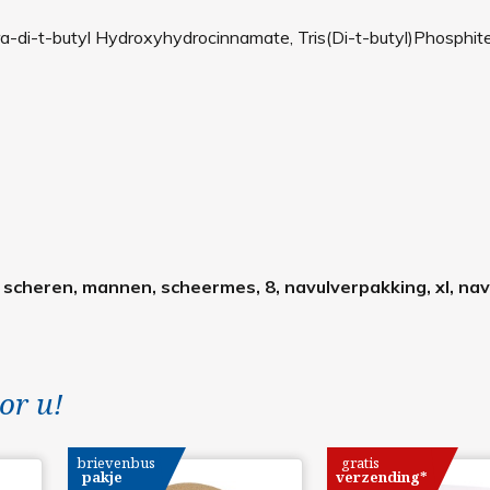
-di-t-butyl Hydroxyhydrocinnamate, Tris(Di-t-butyl)Phosphit
, scheren, mannen, scheermes, 8, navulverpakking, xl, navu
or u!
brievenbus
gratis
pakje
verzending*