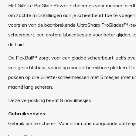
Het Gillette ProGlide Power-scheermes voor mannen biedt d
om zachte microtrillingen aan je scheerbeurt toe te voege
voorzien van de baanbrekende UltraSharp ProBlades™-tech
scheerbeurt, een grotere lubricatiestrip voor beter glijden
de huid.
De FlexBall™ zorgt voor een gladde scheerbeurt, zelfs over 
van gezichtshaar, vooral op moeilijk bereikbare plekken. D
passen op alle Gillette-scheermessen met 5 mesjes (met uit
maand lang scheren.
Deze verpakking bevat 8 navulmesjes.
Gebruiksadvies:
Gebruik om te scheren. Voor informatie aangaande batterijen