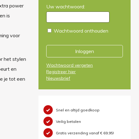
extra power
Uw wachtwoord:
en is
Wachtwoord onthouden
rming voor
Inloggen
r het stylen
Wachtwoord vergeten
beurt en
Registreer hier
Nieuwsbrief
e je tot een
Snel en altijd goedkoop
Veilig betalen
Gratis verzending vanaf € 69,95!