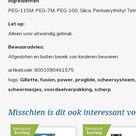
Ingrediënten
PEG-115M, PEG-7M, PEG-100, Silica, Pentaerythrityl Tetra
Let op:
Alleen voor uitwendig gebruik.
Bewaaradvies:
Afgesloten en buiten bereik van kinderen bewaren.
artikelcode:
8001090461575
tags:
Gillette, fusion, power, proglide, scheersysteem
scheermesjes, voordeelverpakking, scherp
Misschien is dit ook interessant vo
kwantum
kwantum
korting
korting