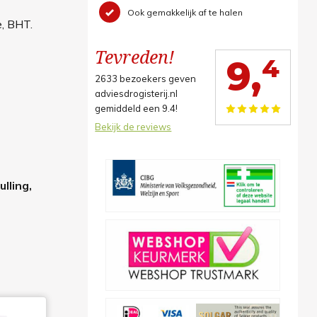
Ook gemakkelijk af te halen
e, BHT.
Tevreden!
4
9,
2633
bezoekers geven
adviesdrogisterij.nl
gemiddeld een
9.4
!
Bekijk de reviews
lling,