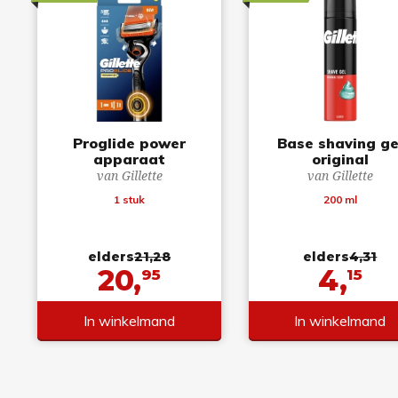
Proglide power
Base shaving ge
apparaat
original
van Gillette
van Gillette
1 stuk
200 ml
elders
21,28
elders
4,31
20,
4,
95
15
In winkelmand
In winkelmand