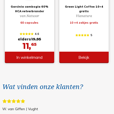
Garcinia cambogia 60%
Green Light Coffee 10+4
HCA vetverbrander
gratis
van Natusor
Vianatura
60 capsules
10 +4 zakjes gratis
4.6
5
elders
19,95
11,
65
In winkelmand
Bekijk
Wat vinden onze klanten?
W. van Giffen
| Vught