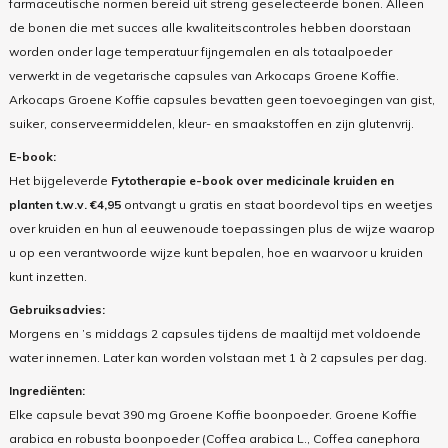
farmaceutische normen bereid uit streng geselecteerde bonen. Alleen
de bonen die met succes alle kwaliteitscontroles hebben doorstaan
worden onder lage temperatuur fijngemalen en als totaalpoeder
verwerkt in de vegetarische capsules van Arkocaps Groene Koffie.
Arkocaps Groene Koffie capsules bevatten geen toevoegingen van gist,
suiker, conserveermiddelen, kleur- en smaakstoffen en zijn glutenvrij.
E-book:
Het bijgeleverde
Fytotherapie e-book over medicinale kruiden en
planten t.w.v. €4,95
ontvangt u gratis en staat boordevol tips en weetjes
over kruiden en hun al eeuwenoude toepassingen plus de wijze waarop
u op een verantwoorde wijze kunt bepalen, hoe en waarvoor u kruiden
kunt inzetten.
Gebruiksadvies:
Morgens en ’s middags 2 capsules tijdens de maaltijd met voldoende
water innemen. Later kan worden volstaan met 1 à 2 capsules per dag.
Ingrediënten:
Elke capsule bevat 390 mg Groene Koffie boonpoeder. Groene Koffie
arabica en robusta boonpoeder (Coffea arabica L., Coffea canephora