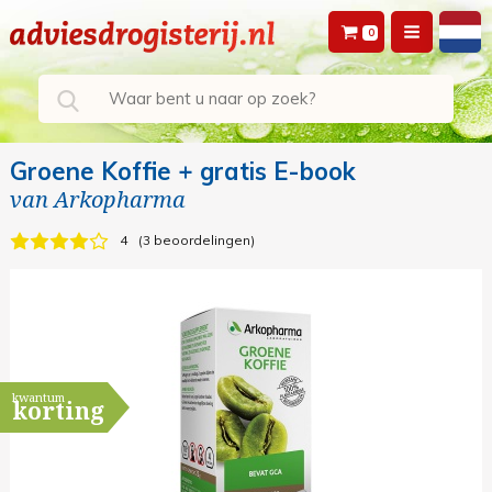
0
Groene Koffie + gratis E-book
van
Arkopharma
4
3 beoordelingen
kwantum
korting