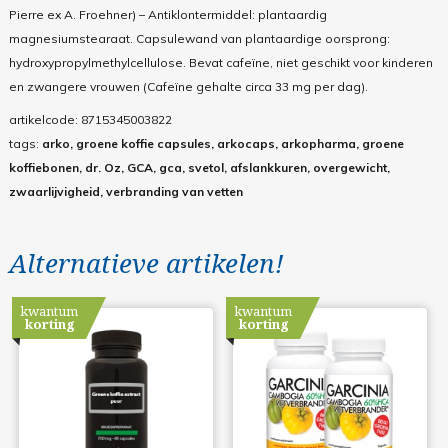
Pierre ex A. Froehner) – Antiklontermiddel: plantaardig
magnesiumstearaat. Capsulewand van plantaardige oorsprong:
hydroxypropylmethylcellulose. Bevat cafeïne, niet geschikt voor kinderen
en zwangere vrouwen (Cafeïne gehalte circa 33 mg per dag).
artikelcode:
8715345003822
tags:
arko, groene koffie capsules, arkocaps, arkopharma, groene
koffiebonen, dr. Oz, GCA, gca, svetol, afslankkuren, overgewicht,
zwaarlijvigheid, verbranding van vetten
Alternatieve artikelen!
kwantum
kwantum
korting
korting