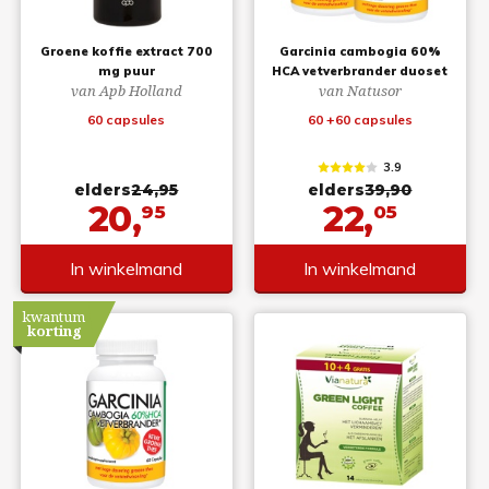
Groene koffie extract 700
Garcinia cambogia 60%
mg puur
HCA vetverbrander duoset
van Apb Holland
van Natusor
60 capsules
60 +60 capsules
3.9
elders
24,95
elders
39,90
20,
22,
95
05
In winkelmand
In winkelmand
kwantum
korting