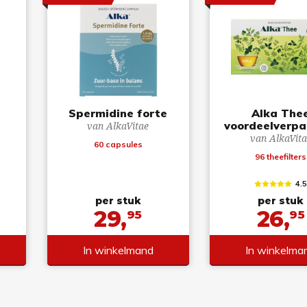
Spermidine forte
Alka The
voordeelverpa
van AlkaVitae
van AlkaVita
60 capsules
96 theefilters
4.
per stuk
per stuk
29,
26,
95
95
In winkelmand
In winkelma