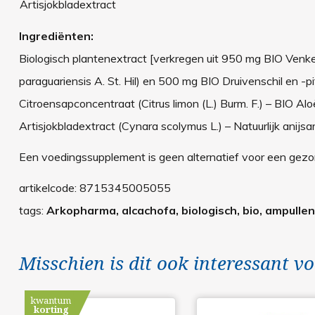
Artisjokbladextract
Ingrediënten:
Biologisch plantenextract [verkregen uit 950 mg BIO Venkel
paraguariensis A. St. Hil) en 500 mg BIO Druivenschil en -pit
Citroensapconcentraat (Citrus limon (L.) Burm. F.) – BIO Al
Artisjokbladextract (Cynara scolymus L.) – Natuurlijk anijsa
Een voedingssupplement is geen alternatief voor een gezond
artikelcode:
8715345005055
tags:
Arkopharma, alcachofa, biologisch, bio, ampullen
Misschien is dit ook interessant vo
kwantum
korting