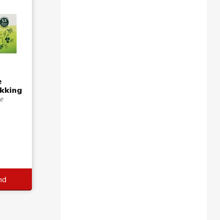
e
kking
e
5
nd