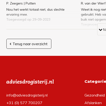
P. Zeegers
| Putten
R. van der Werf
Nou het werkt totaal niet, dus slechte
Weet ik nog nie
ervaring mee.
gebruikt. Heb va
Toegevoegd op 29-09-2023
buik niet opgem
Toegevoegd op
t
Terug naar overzicht
Categori
info@adviesdrogisterij.nl
Gezondheid
+31 (0) 577 700207
Afslanken