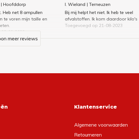
| Hoofddorp
I. Wieland
| Terneuzen
t. Heb net 8 ampullen
Bij mij helpt het niet. Ik heb te veel
n te voren mijn taille en
afvalstoffen. Ik kom daardoor kilo's
eten.
Toegevoegd op 21-08-2023
 08-09-2023
oon meer reviews
eën
Klantenservice
Algemene voorwaarden
Retourneren