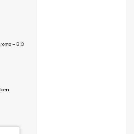
taroma – BIO
kken