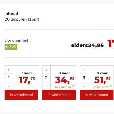
Inhoud
20 ampullen (15ml)
1
Uw voordeel:
elders
24,95
€ 7,25
+
+
+
1 voor
2 voor
3 voor
17,
34,
51,
1
2
3
70
95
95
-
-
-
95
90
bespaar 14,
bespaar 22,
In winkelmand
In winkelmand
In winkelmand