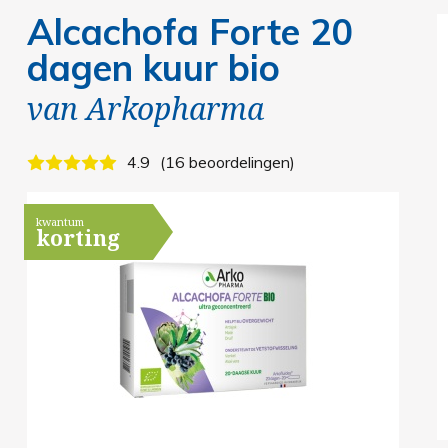
Alcachofa Forte 20
dagen kuur bio
van
Arkopharma
4.9
16 beoordelingen
kwantum
korting