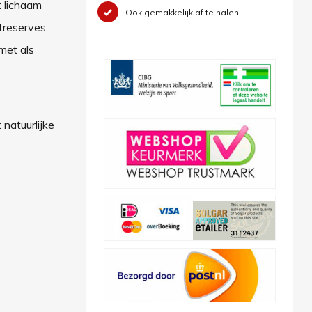
t lichaam
Ook gemakkelijk af te halen
treserves
met als
natuurlijke