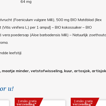
64 mg
vrucht (Foeniculum vulgare Mill.), 500 mg BIO Matéblad (Ilex
 (Vitis vinifera L.) per 1 ampul] – BIO kokossuiker – BIO
oë vera poedersap (Aloe barbadensis Mill.) – Natuurlijk zoethou
roma.
de leefstijl.
, maatje minder, vetstofwisseling, kuur, artosjok, artisjo
or u!
2 stuks gratis
2 stuks gratis
verzending*
verzending*