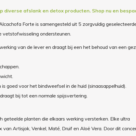
op diverse afslank en detox producten. Shop nu en bespa
 Alcachofa Forte is samengesteld uit 5 zorgvuldig geselecteerd
de vetstofwisseling ondersteunen.
e werking van de lever en draagt bij een het behoud van een ge
schappen.
wicht.
 is goed voor het bindweefsel in de huid (sinaasappelhuid).
draagt bij tot een normale spijsvertering.
 geteelde planten die elkaars werking versterken. Elke ultra
an Artisjok, Venkel, Maté, Druif en Aloë Vera. Door dit conce