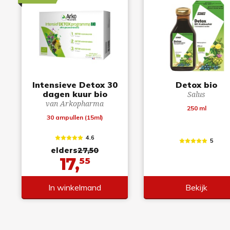
Intensieve Detox 30
Detox bio
dagen kuur bio
Salus
van Arkopharma
250 ml
30 ampullen (15ml)
4.6
5
elders
27,50
17,
55
In winkelmand
Bekijk