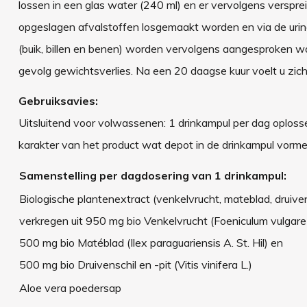
lossen in een glas water (240 ml) en er vervolgens versprei
opgeslagen afvalstoffen losgemaakt worden en via de urin
(buik, billen en benen) worden vervolgens aangesproken w
gevolg gewichtsverlies. Na een 20 daagse kuur voelt u zich 
Gebruiksavies:
Uitsluitend voor volwassenen: 1 drinkampul per dag oplossen
karakter van het product wat depot in de drinkampul vormen
Samenstelling per dagdosering van 1 drinkampul:
Biologische plantenextract (venkelvrucht, mateblad, druiven
verkregen uit 950 mg bio Venkelvrucht (Foeniculum vulgare M
500 mg bio Matéblad (Ilex paraguariensis A. St. Hil) en
500 mg bio Druivenschil en -pit (Vitis vinifera L.)
Aloe vera poedersap