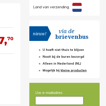
Land van verzending:
via de
nieuw!
brievenbus
7,
70
U hoeft niet thuis te blijven
Nooit bij de buren bezorgd
Alleen in Nederland (NL)
Mogelijk bij
kleine producten
Uw e-mailadres: