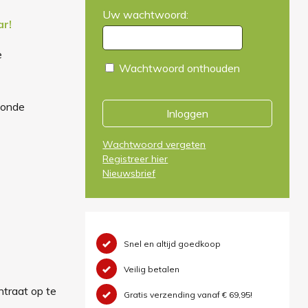
Uw wachtwoord:
ar!
e
Wachtwoord onthouden
zonde
Inloggen
Wachtwoord vergeten
Registreer hier
Nieuwsbrief
Snel en altijd goedkoop
Veilig betalen
ntraat op te
Gratis verzending vanaf € 69,95!