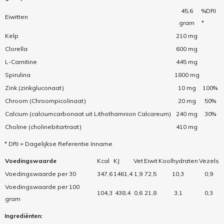
45,6
%DRI
Eiwitten
gram
*
Kelp
210 mg
Clorella
600 mg
L-Carnitine
445 mg
Spirulina
1800 mg
Zink
(zinkgluconaat)
10 mg
100%
Chroom
(Chroompicolinaat)
20 mg
50%
Calcium (calciumcarbonaat uit Lithothamnion Calcareum)
240 mg
30%
Choline (cholinebitartraat)
410 mg
* DRI =
Dagelijkse Referentie Inname
Voedingswaarde
Kcal
KJ
Vet
Eiwit
Koolhydraten
Vezels
Voedingswaarde per 30
347,6
1461,4
1,9
72,5
10,3
0,9
Voedingswaarde per 100
104,3
438,4
0,6
21,8
3,1
0,3
gram
Ingrediënten: