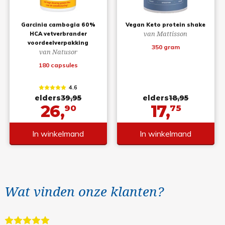
Garcinia cambogia 60%
Vegan Keto protein shake
van Mattisson
HCA vetverbrander
voordeelverpakking
350 gram
van Natusor
180 capsules
4.6
elders
39,95
elders
18,95
26,
17,
90
75
In winkelmand
In winkelmand
Wat vinden onze klanten?