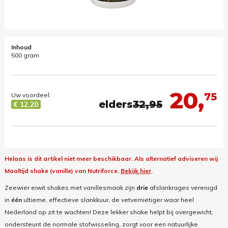
Inhoud
500 gram
20,
75
Uw voordeel:
elders
32,95
€ 12,20
Helaas is dit artikel niet meer beschikbaar.
Als alternatief adviseren wij
Maaltijd shake (vanille) van Nutriforce.
Bekijk hier
.
Zeewier eiwit shakes met vanillesmaak zijn
drie
afslankrages verenigd
in
één
ultieme, effectieve slankkuur, de vetvernietiger waar heel
Nederland op zit te wachten! Deze lekker shake helpt bij overgewicht,
ondersteunt de normale stofwisseling, zorgt voor een natuurlijke