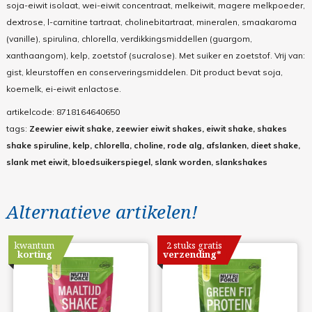
soja-eiwit isolaat, wei-eiwit concentraat, melkeiwit, magere melkpoeder,
dextrose, l-carnitine tartraat, cholinebitartraat, mineralen, smaakaroma
(vanille), spirulina, chlorella, verdikkingsmiddellen (guargom,
xanthaangom), kelp, zoetstof (sucralose). Met suiker en zoetstof.
Vrij van:
gist, kleurstoffen en conserveringsmiddelen. Dit product bevat soja,
koemelk, ei-eiwit enlactose.
artikelcode:
8718164640650
tags:
Zeewier eiwit shake, zeewier eiwit shakes, eiwit shake, shakes
shake spiruline, kelp, chlorella, choline, rode alg, afslanken, dieet shake,
slank met eiwit, bloedsuikerspiegel, slank worden, slankshakes
Alternatieve artikelen!
kwantum
2 stuks gratis
korting
verzending*