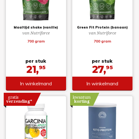
Maaltijd shake (vanille)
Green Fit Protein (banaan)
van Nutriforce
van Nutriforce
700 gram
700 gram
per stuk
per stuk
21,
27,
95
95
In winkelmand
In winkelmand
gratis
kwantum
verzending*
korting