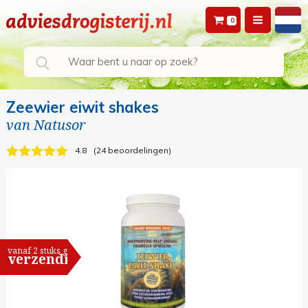
0
Zeewier eiwit shakes
van
Natusor
4.8
24 beoordelingen
vanaf 2 stuks gratis
verzending