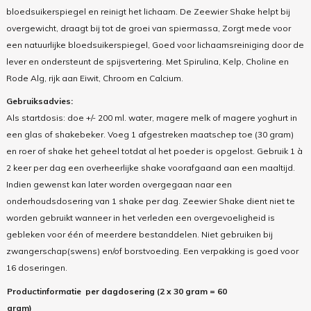
bloedsuikerspiegel en reinigt het lichaam. De Zeewier Shake helpt bij
overgewicht, draagt bij tot de groei van spiermassa, Zorgt mede voor
een natuurlijke bloedsuikerspiegel, Goed voor lichaamsreiniging door de
lever en ondersteunt de spijsvertering. Met Spirulina, Kelp, Choline en
Rode Alg, rijk aan Eiwit, Chroom en Calcium.
Gebruiksadvies:
Als startdosis: doe +/- 200 ml. water, magere melk of magere yoghurt in
een glas of shakebeker. Voeg 1 afgestreken maatschep toe (30 gram)
en roer of shake het geheel totdat al het poeder is opgelost. Gebruik 1 à
2 keer per dag een overheerlijke shake voorafgaand aan een maaltijd.
Indien gewenst kan later worden overgegaan naar een
onderhoudsdosering van 1 shake per dag. Zeewier Shake dient niet te
worden gebruikt wanneer in het verleden een overgevoeligheid is
gebleken voor één of meerdere bestanddelen. Niet gebruiken bij
zwangerschap(swens) en/of borstvoeding. Een verpakking is goed voor
16 doseringen.
Productinformatie per dagdosering (2 x 30 gram = 60
gram)