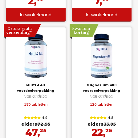
2,
7,
In winkelmand
In winkelmand
2 stuks gratis
kwantum
verzending*
korting
Multi 4 All
Magnesium 400
voordeelverpakking
voordeelverpakking
van Orthica
van Orthica
180 tabletten
120 tabletten
4.9
4.8
elders
72,95
elders
33,95
47,
22,
25
25