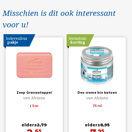
Misschien is dit ook interessant
voor u!
brievenbus
kwantum
pakje
korting
Zeep Granaatappel
Deo creme bio katoen
van Alviana
van Alviana
1 bar
75 ml
elders
2,79
elders
8,95
65
95