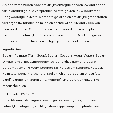
Alviana vaste zepen, voor natuurlijk verzorgde handen. Aviana zepen
van plantaardige olie verspreiden zachte geuren in uw badkamer.
Hoogwaardige, zuivere, plantaardige oliën en natuurlijke grondstoffen
verzorgen uw handen op milde en zachte wijze. Alviana Zeep van
plantaardige olie Citroengras is uit hoogwaardige zuivere plantaardige
oliën en met natuurlijke grondstoffen vervaardigd. De citroengrasolie
geeft de zeep een frisse en fruitige geur en verleidt de zintuigen.
Ingrediënten:
Sodium Palmate (Palm Soap), Sodium Cocoate, Aqua (Water), Sodium
Olivate, Glycerine, Cymbopogon schoenanthus (Lemongrass) oil*,
Cetearyl Alcohol, Glyceryl Stearate SE, Potassium Stearate, Potassium
Palmitate, Sodium Gluconate, Sodium Chloride, sodium thiosulfate,
Citral*, Citronellol*, Geraniol*, Limonene*, Linalool*. *van natuurlijke
etherische oliën.
artikelcode:
42267171
tags:
Alviana, citroengras, lemon, grass, lemongrass, handzeep,
natuurlijk, biologisch, zacht, gastenzeepje, soap, bar, plantenzeep