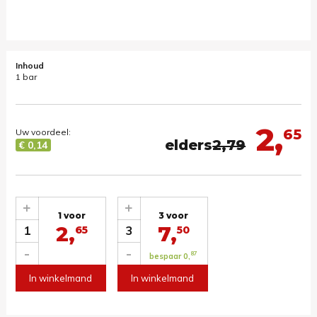
Inhoud
1 bar
2,
65
Uw voordeel:
elders
2,79
€ 0,14
+
+
1 voor
3 voor
2,
7,
1
3
65
50
-
-
87
bespaar 0,
In winkelmand
In winkelmand