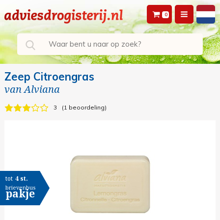
0
Zeep Citroengras
van
Alviana
3
1 beoordeling
tot
4 st.
brievenbus
pakje