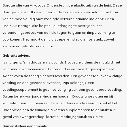
Borage olie van Arkocaps Ondersteunt de elasticiteit van de huid. Deze
Borage-olie wordt gewonnen uit de zaden en is een belangrijke bron
van de meervoudig onverzadigde vetzuren gammalinoleenzuur en
linolzuur. Borage-olie helpt huiduitdroging te bestrijden, het
verouderingsproces van de huid tegen te gaan en rimpelvorming te
voorkomen. Het maakt de huid soepel en stevig en versterkt zowel
zwakke nagels als broos haar.
Gebruiksadvies:
's morgens, 's middags en 's avonds 1 capsule tijdens de maaltijd met
voldoende water innemen. Dit product is een voedingssupplement.
Aanbevolen dosering niet overschrijden. Een gevarieerde, evenwichtige
voeding en een gezonde levensstijl zijn belangrijk. Een
voedingssupplement is geen vervanging van een gevarieerde voeding.
Buiten bereik van jonge kinderen houden. Droog, afgesloten en bij
kamertemperatuur bewaren, tenzij anders geadviseerd op het etiket.
Raadpleeg een deskundige alvorens supplementen te gebruiken in
geval van zwangerschap, lactatie, medicijngebruik en ziekte.
Samenstelling per capsule: