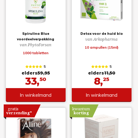
Spirulina Blue
Detox voor de huid bio
van Arkopharma
voordeelverpakking
van PhytoForsan
10 ampullen (15ml)
1000 tabletten
5
5
elders
59,95
elders
11,50
33,
8,
50
25
In winkelmand
In winkelmand
gratis
kwantum
verzending*
korting