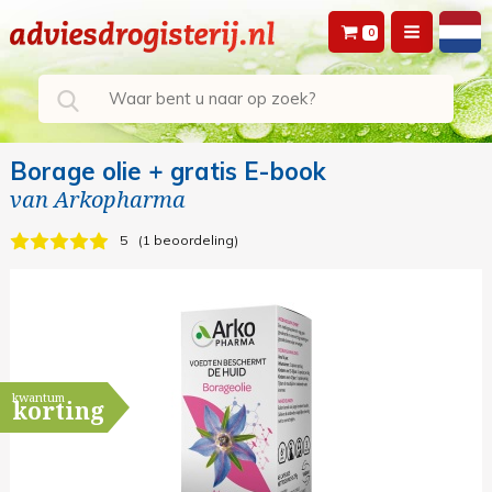
0
Borage olie + gratis E-book
van
Arkopharma
5
1 beoordeling
kwantum
korting