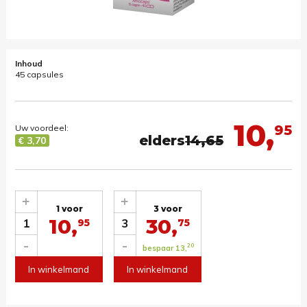
Inhoud
45 capsules
10,
95
Uw voordeel:
elders
14,65
€ 3,70
+
+
1 voor
3 voor
10,
30,
1
3
95
75
-
-
20
bespaar 13,
In winkelmand
In winkelmand