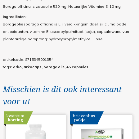
Borago officinalis zaadolie 520 mg; Natuurlijke Vitamine E: 10 mg.
Ingrediënten:
Borageolie (borago officinalis L.), verdikkingsmiddel: siliciumdioxide,
antioxidanten: vitamine E, ascorbylpalmitaat (soja), capsulewand van
plantaardige oorsprong: hydroxypropylmethylcellulose.
artikelcode:
8715345001354
tags:
arko, arkocaps, borage olie, 45 capsules
Misschien is dit ook interessant
voor u!
kwantum
brievenbus
korting
pakje