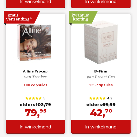
In winkelmand
In winkelmand
gratis
kwantum
verzending*
korting
Alline Procap
B-Firm
van Trenker
van Breast Gro
180 capsules
135 capsules
5
4.9
elders
102,79
elders
69,99
79,
42,
95
70
In winkelmand
In winkelmand