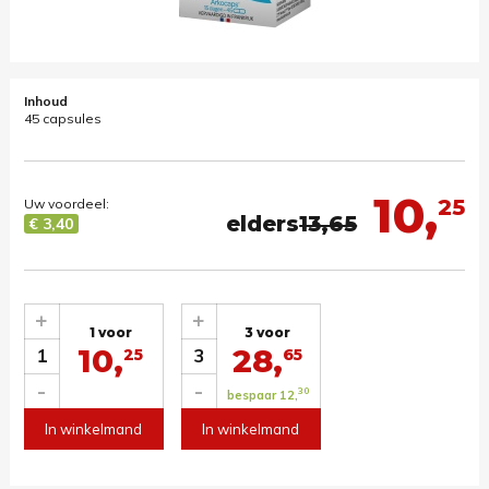
Inhoud
45 capsules
10,
25
Uw voordeel:
elders
13,65
€ 3,40
+
+
1 voor
3 voor
10,
28,
1
3
25
65
-
-
30
bespaar 12,
In winkelmand
In winkelmand