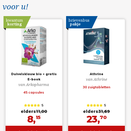
voor u!
kwantum
brievenbus
korting
pakje
Duivelsklauw bio + gratis
Athrine
van Athrine
E-book
van Arkopharma
30 zuigtabletten
45 capsules
5
5
elders
11,00
elders
31,69
8,
23,
15
70