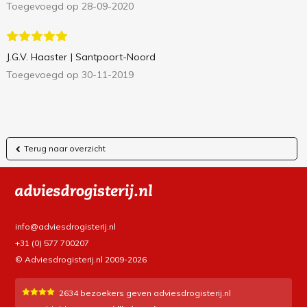
Toegevoegd op 28-09-2020
J.G.V. Haaster
| Santpoort-Noord
Toegevoegd op 30-11-2019
Terug naar overzicht
info@adviesdrogisterij.nl
+31 (0) 577 700207
© Adviesdrogisterij.nl 2009-2026
2634
bezoekers geven adviesdrogisterij.nl