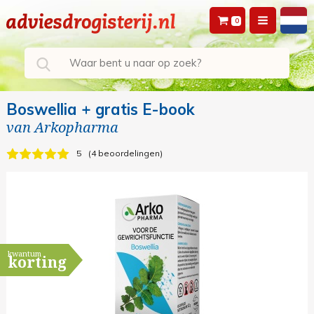
0
Boswellia + gratis E-book
van
Arkopharma
5
4 beoordelingen
kwantum
korting