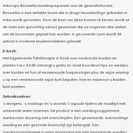
Arkocaps Boswellia kruidenpreparaat voor de gewrichtsfunctie.
Boswellia is een vertakte boom die in droge heuvelachtige gebieden in
India wordt gevonden. Door de bast van deze bomen te kerven wordt uit
de stam een gumachtig extract gewonnen die na ongeveer drie weken
van de boomstam geplukt kan worden. In gezuiverde vorm wordt dit
extract in moderne kruidenmiddelen gebruikt.
E-book:
Het bijgeleverde Fytotherapie e-book over medicinale kruiden en
planten t.w.v. €4,95 ontvangt u gratis en staat boordevol tips en weetjes
over kruiden en hun al eeuwenoude toepassingen plus de wijze waarop
u op een verantwoorde wijze kunt bepalen, hoe en waarvoor u kruiden
kunt inzetten.
Gebruiksadvies:
's Morgens, 's middags en 's avonds 1 capsule tijdens de maaltijd met
voldoende water innemen. Dit product is een voedingssupplement.
Aanbevolen dosering niet overschrijden. Een gevarieerde, evenwichtige
voeding en een gezonde levensstijl zijn belangrijk. Een
voedingssupplement is geen vervanging van een gevarieerde voeding.