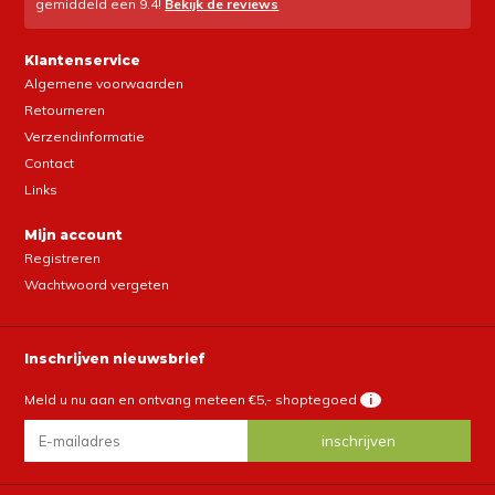
gemiddeld een
9.4
!
Bekijk de reviews
Klantenservice
Algemene voorwaarden
Retourneren
Verzendinformatie
Contact
Links
Mijn account
Registreren
Wachtwoord vergeten
Inschrijven nieuwsbrief
Meld u nu aan en ontvang meteen €5,- shoptegoed
i