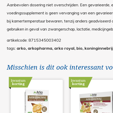
Aanbevolen dosering niet overschrijden. Een gevarieerde, e
voedingssupplement is geen vervanging van een gevarieerd
bij kamertemperatuur bewaren, tenzij anders geadviseerd 
gebruiken in geval van zwangerschap, lactatie, medicijngebr
artikelcode:
8715345003402
tags:
arko, arkopharma, arko royal, bio, koninginnebrij,
Misschien is dit ook interessant vo
kwantum
kwantum
korting
korting