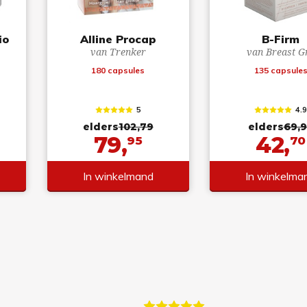
io
Alline Procap
B-Firm
van Trenker
van Breast G
180 capsules
135 capsule
5
4.
elders
102,79
elders
69,
79,
42,
95
70
In winkelmand
In winkelma