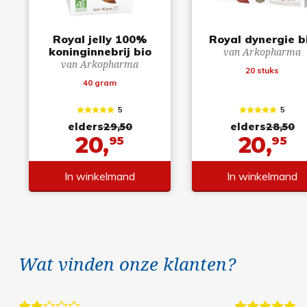
Royal jelly 100%
Royal dynergie b
koninginnebrij bio
van Arkopharma
van Arkopharma
20 stuks
40 gram
5
5
elders
29,50
elders
28,50
20,
20,
95
95
In winkelmand
In winkelmand
Wat vinden onze klanten?