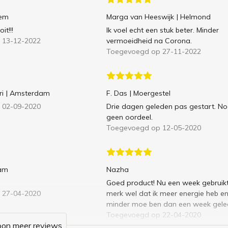
hem
Marga van Heeswijk
| Helmond
it!!!
Ik voel echt een stuk beter. Minder
 13-12-2022
vermoeidheid na Corona.
Toegevoegd op 27-11-2022
i
| Amsterdam
F. Das
| Moergestel
 02-09-2020
Drie dagen geleden pas gestart. N
geen oordeel.
Toegevoegd op 12-05-2020
dam
Nazha
Goed product! Nu een week gebruikt
 27-04-2020
merk wel dat ik meer energie heb e
minder moe ben dan een week gele
Toegevoegd op 22-04-2020
oon meer reviews