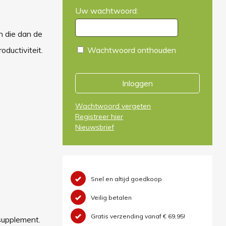
Uw wachtwoord:
n die dan de
ductiviteit.
Wachtwoord onthouden
Inloggen
Wachtwoord vergeten
Registreer hier
Nieuwsbrief
Snel en altijd goedkoop
Veilig betalen
Gratis verzending vanaf € 69,95!
supplement.