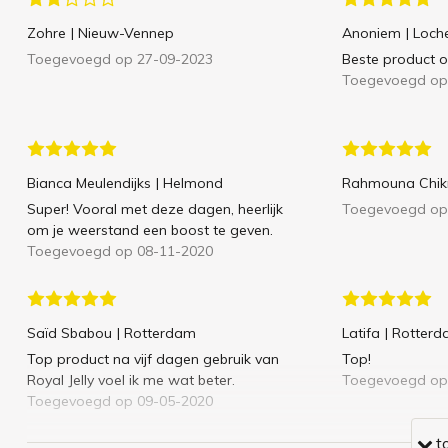
Zohre
| Nieuw-Vennep
Anoniem
| Loc
Toegevoegd op 27-09-2023
Beste product oo
Toegevoegd op
Bianca Meulendijks
| Helmond
Rahmouna Chikr
Super! Vooral met deze dagen, heerlijk
Toegevoegd op
om je weerstand een boost te geven.
Toegevoegd op 08-11-2020
Saïd Sbabou
| Rotterdam
Latifa
| Rotter
Top product na vijf dagen gebruik van
Top!
Royal Jelly voel ik me wat beter.
Toegevoegd op
Toegevoegd op 09-05-2020
t