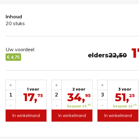
Inhoud
20 stuks
1
Uw voordeel:
elders
22,50
€ 4,75
+
+
+
1 voor
2 voor
3 voor
17,
34,
51,
1
2
3
75
95
25
-
-
-
05
25
bespaar 10,
bespaar 16,
In winkelmand
In winkelmand
In winkelmand