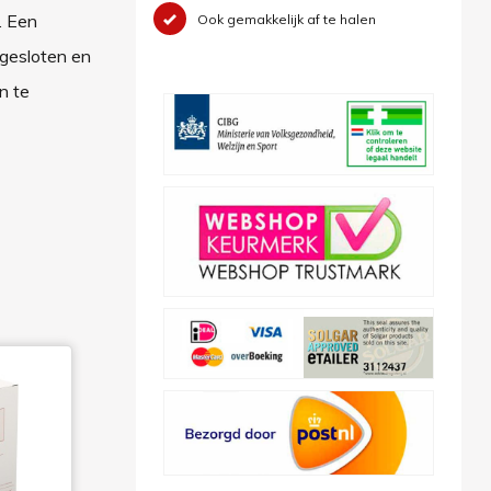
. Een
Ook gemakkelijk af te halen
fgesloten en
n te