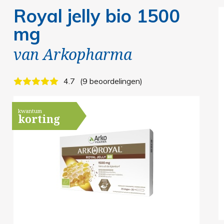
Royal jelly bio 1500
mg
van
Arkopharma
4.7
9 beoordelingen
kwantum
korting