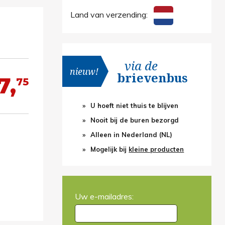
Land van verzending:
via de
nieuw!
brievenbus
7,
75
U hoeft niet thuis te blijven
Nooit bij de buren bezorgd
Alleen in Nederland (NL)
Mogelijk bij
kleine producten
Uw e-mailadres: