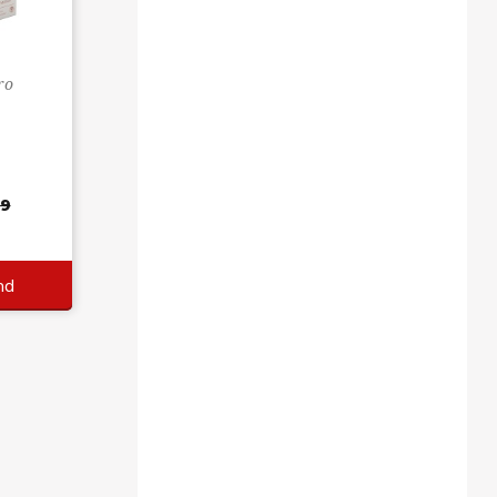
ro
s
9
99
nd