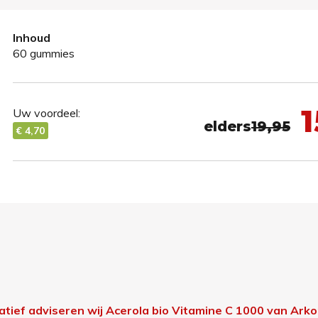
Inhoud
60 gummies
1
Uw voordeel:
elders
19,95
€ 4,70
natief adviseren wij Acerola bio Vitamine C 1000 van Ark