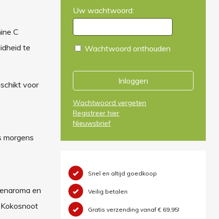
Uw wachtwoord:
ine C
idheid te
Wachtwoord onthouden
Inloggen
eschikt voor
Wachtwoord vergeten
Registreer hier
Nieuwsbrief
's morgens
Snel en altijd goedkoop
eienaroma en
Veilig betalen
- Kokosnoot
Gratis verzending vanaf € 69,95!