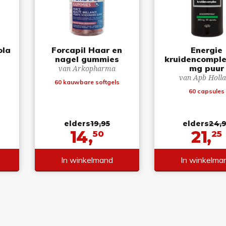
ola
Forcapil Haar en
Energie
nagel gummies
kruidencomple
mg puur
van Arkopharma
van Apb Holl
60 kauwbare softgels
60 capsules
elders
19,95
elders
24,
14,
21,
50
25
In winkelmand
In winkelma