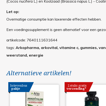
(Cocos nucifera L.) en Koolzaad (Brassica napus L.) - Coat
Let op:
Overmatige consumptie kan laxerende effecten hebben.
Een voedingssupplement is geen alternatief voor een gezon
artikelcode:
7640111631644
tags:
Arkopharma, arkovital, vitamine c, gummies, vanaf 3
weerstand, energie
Alternatieve artikelen!
brievenbus
2 stuks gratis
pakje
verzending*