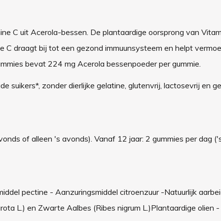
e C uit Acerola-bessen. De plantaardige oorsprong van Vitam
e C draagt bij tot een gezond immuunsysteem en helpt vermoe
a gummies bevat 224 mg Acerola bessenpoeder per gummie.
ikers*, zonder dierlijke gelatine, glutenvrij, lactosevrij en g
vonds of alleen 's avonds). Vanaf 12 jaar: 2 gummies per dag (
middel pectine - Aanzuringsmiddel citroenzuur -Natuurlijk aarb
rota L.) en Zwarte Aalbes (Ribes nigrum L.)Plantaardige olien 