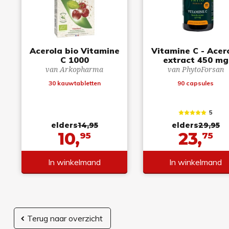
Acerola bio Vitamine
Vitamine C - Acer
C 1000
extract 450 mg
van Arkopharma
van PhytoForsan
30 kauwtabletten
90 capsules
5
elders
14,95
elders
29,95
10,
23,
95
75
In winkelmand
In winkelmand
Terug naar overzicht