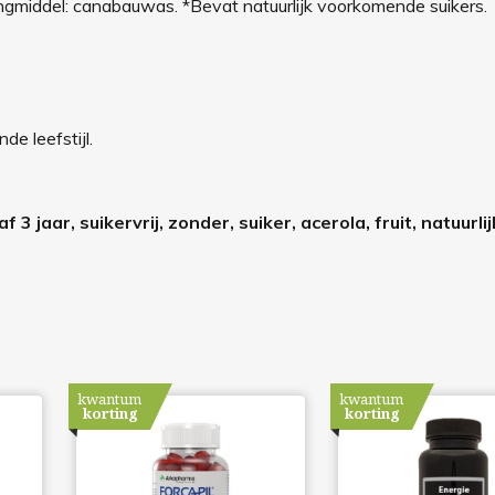
ingmiddel: canabauwas. *Bevat natuurlijk voorkomende suikers.
de leefstijl.
 jaar, suikervrij, zonder, suiker, acerola, fruit, natuurlij
kwantum
kwantum
korting
korting