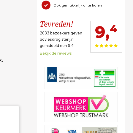
Ook gemakkelijk af te halen
Tevreden!
4
9,
2633
bezoekers geven
adviesdrogisterij.nl
gemiddeld een
9.4
!
Bekijk de reviews
k,