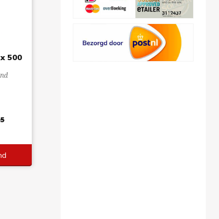
x 500
and
95
nd