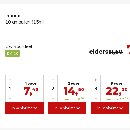
Inhoud
10 ampullen (15ml)
Uw voordeel:
elders
11,50
€ 4,10
+
+
+
1 voor
2 voor
3 voor
7,
14,
22,
1
2
3
40
80
20
-
-
-
20
30
bespaar 8,
bespaar 12,
In winkelmand
In winkelmand
In winkelmand