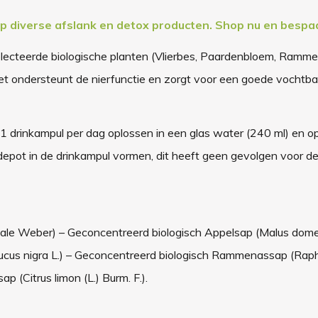
op diverse afslank en detox producten. Shop nu en bespa
selecteerde biologische planten (Vlierbes, Paardenbloem, Ramm
Het ondersteunt de nierfunctie en zorgt voor een goede vochtba
1 drinkampul per dag oplossen in een glas water (240 ml) en op
depot in de drinkampul vormen, dit heeft geen gevolgen voor de
nale Weber) – Geconcentreerd biologisch Appelsap (Malus dome
bucus nigra L.) – Geconcentreerd biologisch Rammenassap (Ra
p (Citrus limon (L.) Burm. F.).