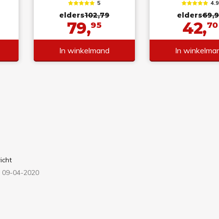
5
4.
elders
102,79
elders
69,
79,
42,
95
70
In winkelmand
In winkelma
icht
 09-04-2020