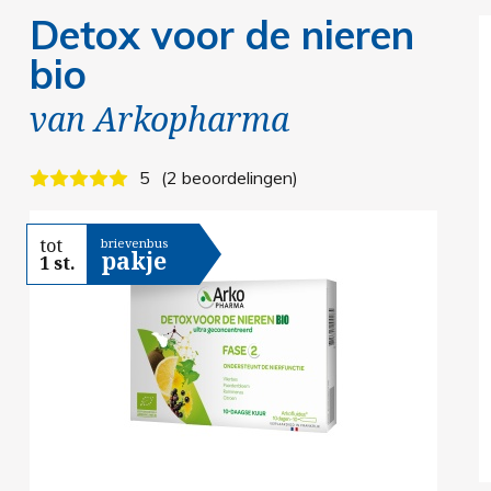
Detox voor de nieren
bio
van
Arkopharma
5
2 beoordelingen
tot
brievenbus
pakje
1 st.