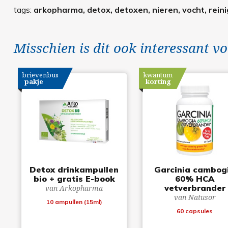
tags:
arkopharma, detox, detoxen, nieren, vocht, reini
Misschien is dit ook interessant vo
brievenbus
kwantum
pakje
korting
Detox drinkampullen
Garcinia cambog
bio + gratis E-book
60% HCA
vetverbrander
van Arkopharma
van Natusor
10 ampullen (15ml)
60 capsules