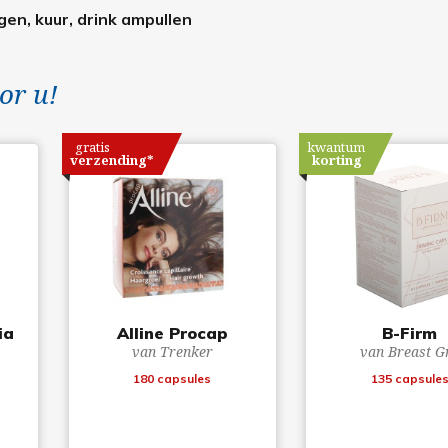
gen, kuur, drink ampullen
or u!
gratis
kwantum
verzending*
korting
ia
Alline Procap
B-Firm
van Trenker
van Breast G
180 capsules
135 capsule