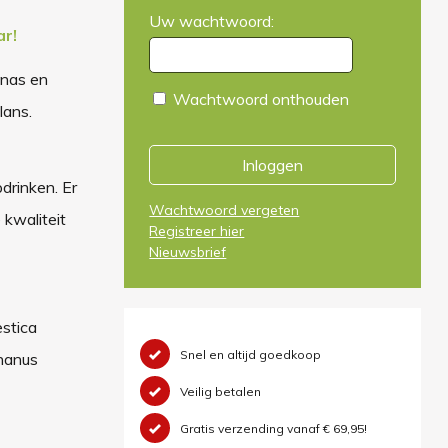
Uw wachtwoord:
ar!
enas en
Wachtwoord onthouden
lans.
Inloggen
drinken. Er
Wachtwoord vergeten
 kwaliteit
Registreer hier
Nieuwsbrief
stica
Snel en altijd goedkoop
phanus
Veilig betalen
Gratis verzending vanaf € 69,95!