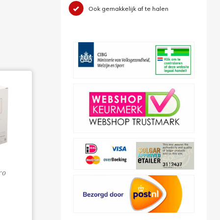
Ook gemakkelijk af te halen
ro
s