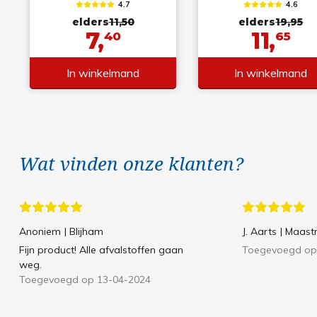
4.7
4.6
elders
11,50
elders
19,95
7,
11,
40
65
In winkelmand
In winkelmand
Wat vinden onze klanten?
Anoniem
| Blijham
J. Aarts
| Maastr
Fijn product! Alle afvalstoffen gaan
Toegevoegd op
weg.
Toegevoegd op 13-04-2024