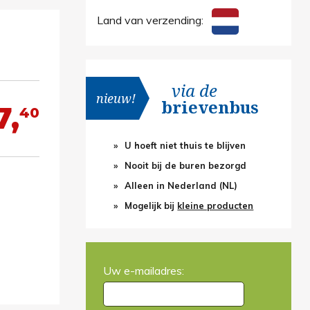
Land van verzending:
via de
nieuw!
brievenbus
7,
40
U hoeft niet thuis te blijven
Nooit bij de buren bezorgd
Alleen in Nederland (NL)
Mogelijk bij
kleine producten
Uw e-mailadres: