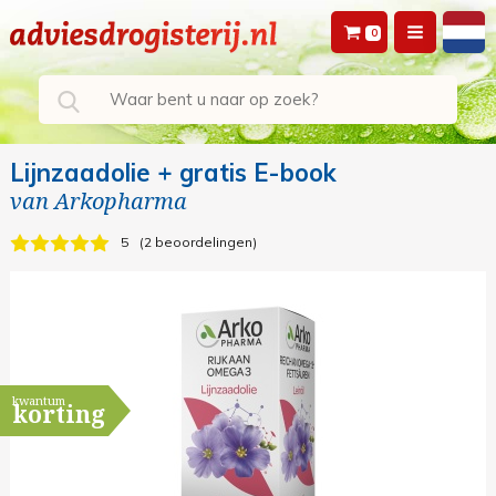
0
Lijnzaadolie + gratis E-book
van
Arkopharma
5
2 beoordelingen
kwantum
korting