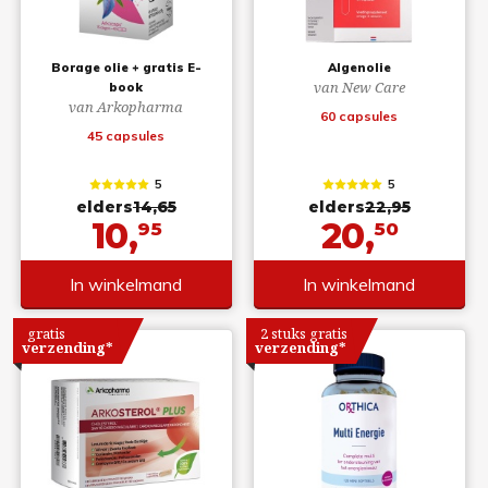
Borage olie + gratis E-
Algenolie
van New Care
book
van Arkopharma
60 capsules
45 capsules
5
5
elders
14,65
elders
22,95
10,
20,
95
50
In winkelmand
In winkelmand
gratis
2 stuks gratis
verzending*
verzending*