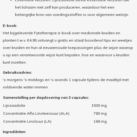
het lichaam niet zelf kan produceren, waardoor het een
belangrijke bron van voedingsstoffen is voor algemeen welzijn.
E-book:
Het bijgeleverde Fytotherapie e-book over medicinale kruiden en
planten t.w.v. €4,95 ontvangt u gratis en staat boordevol tips en weetjes
over kruiden en hun al eeuwenoude toepassingen plus de wijze waarop
u op een verantwoorde wijze kunt bepalen, hoe en waarvoor u kruiden
kunt inzetten.
Gebruiksadvies:
's morgens 's middags en 's avonds 1 capsule tijdens de maaltijd met
voldoende water innmen.
Samenstelling per dagdosering van 3 capsules:
Lijnzaadolie
1500 mg
Concentratie Alfa Linoleenzuur (ALA)
780 mg
Concentratie Linolzuur (LA)
168 mg
Ingrediënten: