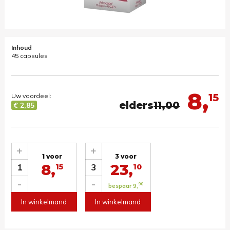
Inhoud
45 capsules
8,
15
Uw voordeel:
elders
11,00
€ 2,85
+
+
1 voor
3 voor
8,
23,
1
3
15
10
-
-
90
bespaar 9,
In winkelmand
In winkelmand