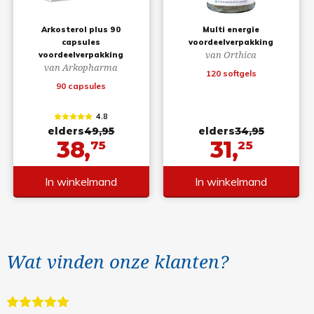
Arkosterol plus 90
Multi energie
capsules
voordeelverpakking
van Orthica
voordeelverpakking
van Arkopharma
120 softgels
90 capsules
4.8
elders
49,95
elders
34,95
38,
31,
75
25
In winkelmand
In winkelmand
Wat vinden onze klanten?