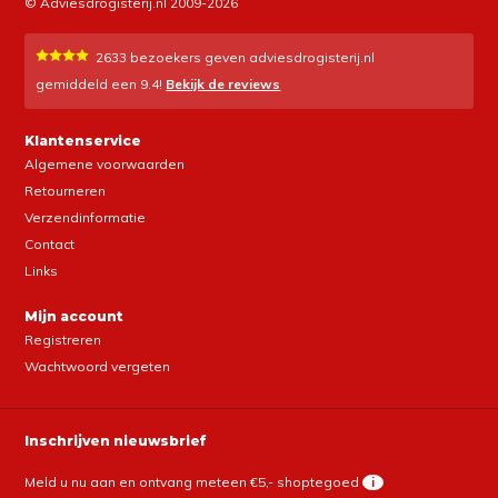
© Adviesdrogisterij.nl 2009-2026
2633
bezoekers geven adviesdrogisterij.nl
gemiddeld een
9.4
!
Bekijk de reviews
Klantenservice
Algemene voorwaarden
Retourneren
Verzendinformatie
Contact
Links
Mijn account
Registreren
Wachtwoord vergeten
Inschrijven nieuwsbrief
Meld u nu aan en ontvang meteen €5,- shoptegoed
i