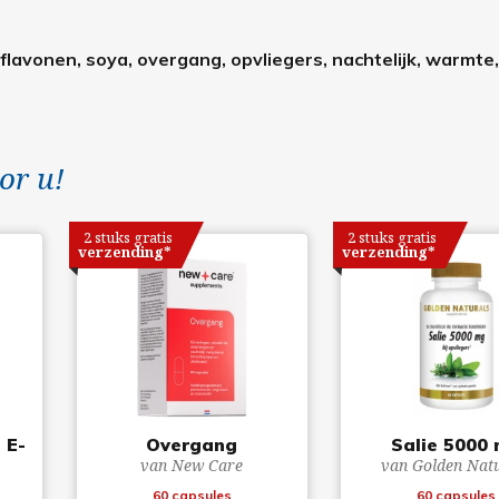
flavonen, soya, overgang, opvliegers, nachtelijk, warmte,
or u!
2 stuks gratis
2 stuks gratis
verzending*
verzending*
 E-
Overgang
Salie 5000
van New Care
van Golden Nat
60 capsules
60 capsules