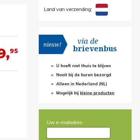
Land van verzending:
via de
nieuw!
brievenbus
9,
95
U hoeft niet thuis te blijven
Nooit bij de buren bezorgd
Alleen in Nederland (NL)
Mogelijk bij
kleine producten
Uw e-mailadres: