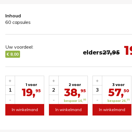
Inhoud
60 capsules
1
Uw voordeel:
elders
27,95
€ 8,00
+
+
+
1 voor
2 voor
3 voor
19,
38,
57,
1
2
3
95
95
50
-
-
-
95
35
bespaar 16,
bespaar 26,
In winkelmand
In winkelmand
In winkelmand