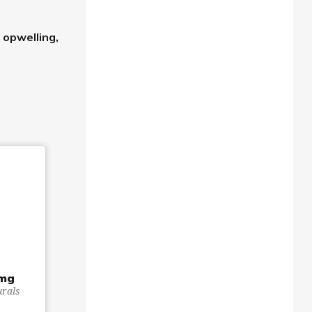
 opwelling,
 mg
urals