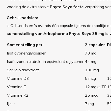
voeding de extra sterke
Phyto Soya forte
verpakking va
Gebruiksadvies:
’s Ochtends en ’s avonds één capsule tijdens de maaltijd
samenstelling van Arkopharma Phyto Soya 35 mg is 
Samenstelling per:
2 capsules
RI
Isoflavonenglycosiden
70 mg
Isoflavonen uitdrukt in equivalent aglyconen
44 mg
Salvia bladextract
100 mg
Vitamine D3
5 mcg
1
Vitamine E
12 mg
α
-TE
1
Vitamine K2
25 mcg
3
IJzer
7 mg
5