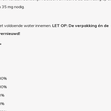
n 35 mg nodig.
 met voldoende water innemen.
LET OP: De verpakking én de
vernieuwd!
*
00%
00%
3%
0%