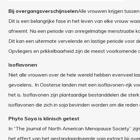
Bij overgangsverschijnselen
Alle vrouwen krijgen tusse
Dit is een belangrijke fase in het leven van elke vrouw waa
afneemt. Na een periode van onregelmatige menstruatie komt
Dit kan een uitermate vervelende en lastige periode voor de 
Opvliegers en prikkelbaarheid zijn de meest voorkomende 
Isoflavonen
Niet alle vrouwen over de hele wereld hebben evenveel last
gevoelens.. In Oosterse landen met een isoflavonen-rijk v
het is. Isoflavonen zijn plantaardige bestanddelen die ste
isoflavonen die zich in soja bevinden worden om die rede
Phyto Soya is klinisch getest
In “The Journal of North American Menopause Society” zijn
het effect van het gestandaardiseerde soja extract bij ov