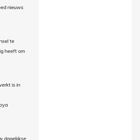
goed nieuws
nsel te
ig heeft om
rkt is in
Soya
w dagelijkse