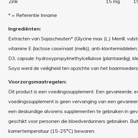
Zink
15 mg
1
* = Referentie Inname
Ingrediënten:
Extracten van Sojascheuten* (Glycine max (L.) Merrill, vulstof:
vitamine E (lactose caseïnaat (melk)), anti-klontermiddelen
D3, capsule: hydroxypropylmethylcellulose (plantaardig), kle
Soya werd de veiligheid ten opzichte van het baarmoedersl
Voorzorgsmaatregelen:
Dit product is een voedingssupplement. Een gevarieerde, ev
voedingssupplement is geen vervanging van een gevarieerde
een deskundige alvorens supplementen te gebruiken in geva
geschikt voor personen die bloedverdunners gebruiken. Buit
kamertemperatuur (15-25°C) bewaren.