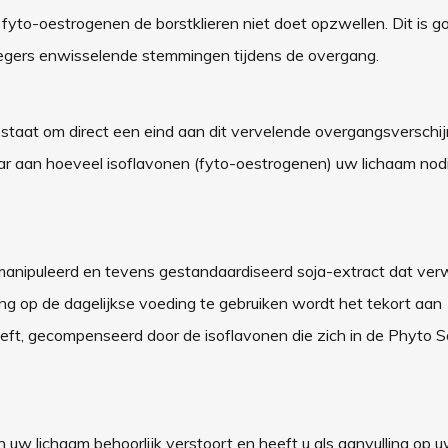
 fyto-oestrogenen de borstklieren niet doet opzwellen. Dit is 
vliegers enwisselende stemmingen tijdens de overgang.
staat om direct een eind aan dit vervelende overgangsverschij
ar aan hoeveel isoflavonen (fyto-oestrogenen) uw lichaam nod
anipuleerd en tevens gestandaardiseerd soja-extract dat verwe
g op de dagelijkse voeding te gebruiken wordt het tekort aan
eeft, gecompenseerd door de isoflavonen die zich in de Phyto 
n uw lichaam behoorlijk verstoort en heeft u als aanvulling op u