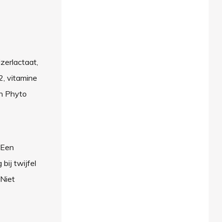
jzerlactaat,
2, vitamine
in Phyto
 Een
ij twijfel
 Niet