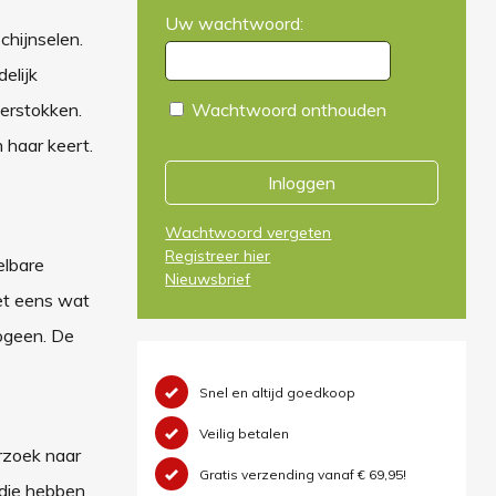
Uw wachtwoord:
chijnselen.
elijk
ierstokken.
Wachtwoord onthouden
 haar keert.
Inloggen
Wachtwoord vergeten
Registreer hier
elbare
Nieuwsbrief
et eens wat
rogeen. De
Snel en altijd goedkoop
Veilig betalen
rzoek naar
Gratis verzending vanaf € 69,95!
udie hebben