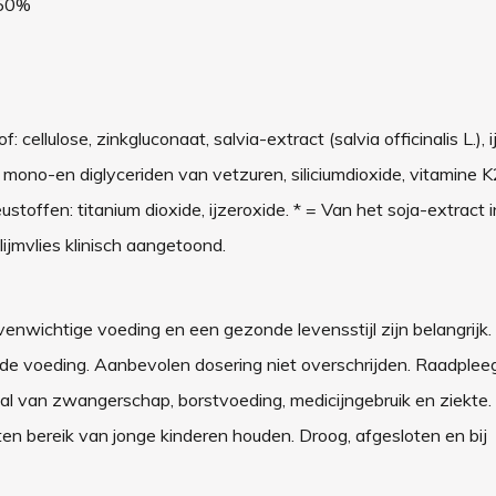
50%
 cellulose, zinkgluconaat, salvia-extract (salvia officinalis L.), i
: mono-en diglyceriden van vetzuren, siliciumdioxide, vitamine K
ustoffen: titanium dioxide, ijzeroxide. * = Van het soja-extract 
ijmvlies klinisch aangetoond.
enwichtige voeding en een gezonde levensstijl zijn belangrijk.
 voeding. Aanbevolen dosering niet overschrijden. Raadpleeg b
l van zwangerschap, borstvoeding, medicijngebruik en ziekte.
en bereik van jonge kinderen houden. Droog, afgesloten en bij