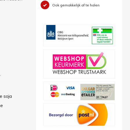
Ook gemakkelijk af te halen
.
e soja
ke