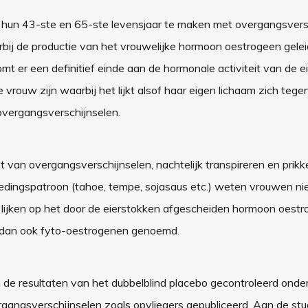
n hun 43-ste en 65-ste levensjaar te maken met overgangsvers
rbij de productie van het vrouwelijke hormoon oestrogeen geleid
 er een definitief einde aan de hormonale activiteit van de e
vrouw zijn waarbij het lijkt alsof haar eigen lichaam zich tegen
overgangsverschijnselen.
 van overgangsverschijnselen, nachtelijk transpireren en prikk
oedingspatroon (tahoe, tempe, sojasaus etc.) weten vrouwen ni
rk lijken op het door de eierstokken afgescheiden hormoon oest
n dan ook fyto-oestrogenen genoemd.
 de resultaten van het dubbelblind placebo gecontroleerd onde
ergangsverschijnselen zoals opvliegers gepubliceerd. Aan de st