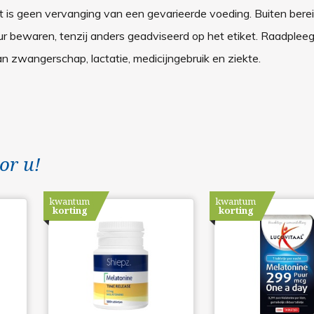
t is geen vervanging van een gevarieerde voeding. Buiten bere
r bewaren, tenzij anders geadviseerd op het etiket. Raadplee
n zwangerschap, lactatie, medicijngebruik en ziekte.
or u!
kwantum
kwantum
korting
korting