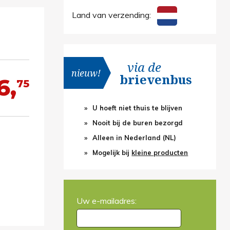
Land van verzending:
via de
nieuw!
brievenbus
6,
75
U hoeft niet thuis te blijven
Nooit bij de buren bezorgd
Alleen in Nederland (NL)
Mogelijk bij
kleine producten
Uw e-mailadres: