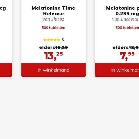
mcg
Melatonine Time
Melatonine 
Release
0.299 mg
van Shiepz
van Lucovita
500 tabletten
500 tabletten
5
elders
16,29
elders
18,9
13,
7,
25
95
In winkelmand
In winkelma