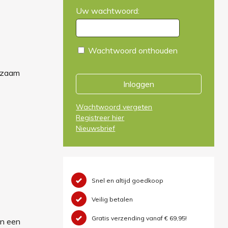
Uw wachtwoord:
Wachtwoord onthouden
ngzaam
Inloggen
Wachtwoord vergeten
Registreer hier
Nieuwsbrief
Snel en altijd goedkoop
Veilig betalen
Gratis verzending vanaf € 69,95!
en een