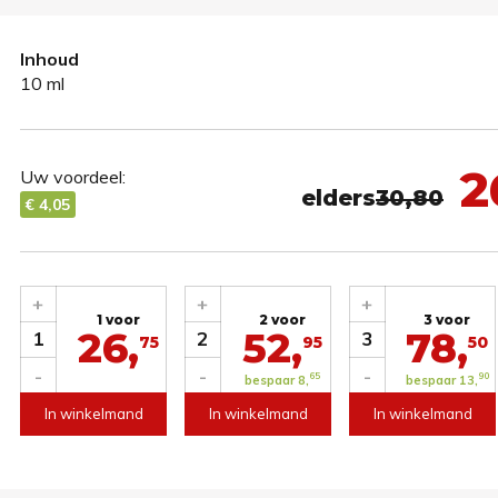
Inhoud
10 ml
2
Uw voordeel:
elders
30,80
€ 4,05
+
+
+
1 voor
2 voor
3 voor
26,
52,
78,
1
2
3
75
95
50
-
-
-
65
90
bespaar 8,
bespaar 13,
In winkelmand
In winkelmand
In winkelmand