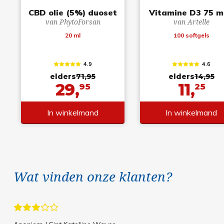
CBD olie (5%) duoset
Vitamine D3 75 
van PhytoForsan
van Artelle
20 ml
100 softgels
4.9
4.6
elders
71,95
elders
14,95
29,
11,
95
25
In winkelmand
In winkelmand
Wat vinden onze klanten?