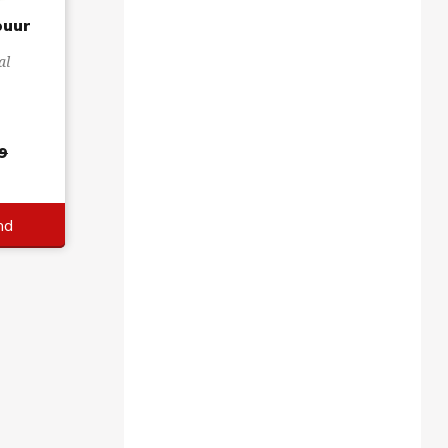
puur
al
9
nd