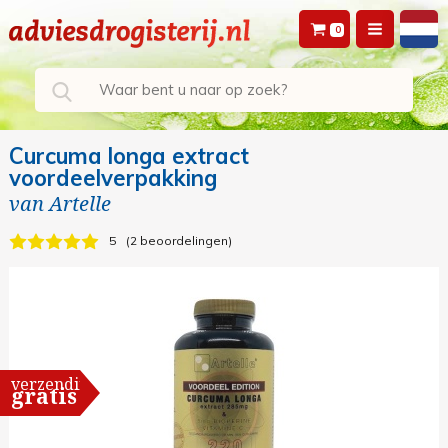
0
Curcuma longa extract
voordeelverpakking
van
Artelle
5
2 beoordelingen
verzending
gratis