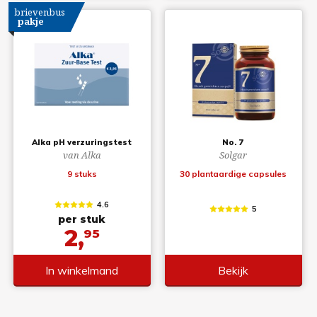
brievenbus
pakje
Alka pH verzuringstest
No. 7
van Alka
Solgar
9 stuks
30 plantaardige capsules
4.6
5
per stuk
2,
95
In winkelmand
Bekijk