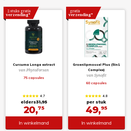
2 stuks gratis
gratis
verzending*
verzending*
Curcuma Longa extract
Groenlipmossel Plus (5in1
van PhytoForsan
Complex)
van Synofit
75 capsules
60 capsules
4.7
4.8
elders
31,95
per stuk
20,
49,
75
95
In winkelmand
In winkelmand