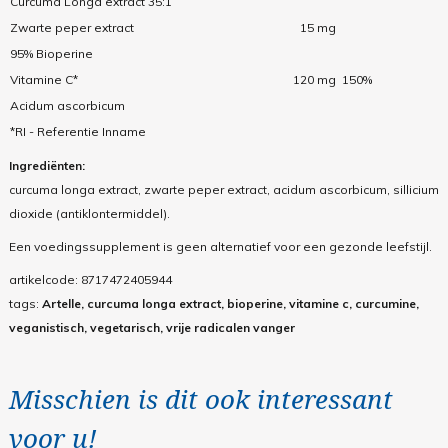
Curcuma Longa extract 35:1
Zwarte peper extract
15 mg
95% Bioperine
Vitamine C*
120 mg
150%
Acidum ascorbicum
*RI - Referentie Inname
Ingrediënten:
curcuma longa extract, zwarte peper extract, acidum ascorbicum, sillicium
dioxide (antiklontermiddel).
Een voedingssupplement is geen alternatief voor een gezonde leefstijl.
artikelcode:
8717472405944
tags:
Artelle, curcuma longa extract, bioperine, vitamine c, curcumine,
veganistisch, vegetarisch, vrije radicalen vanger
Misschien is dit ook interessant
voor u!