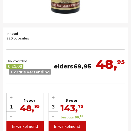
Inhoud
220 capsules
48,
95
Uw voordeel:
elders
69,95
€ 21,00
+ gratis verzending
+
+
1 voor
3 voor
48,
143,
1
3
95
75
-
-
10
bespaar 66,
In winkelmand
In winkelmand