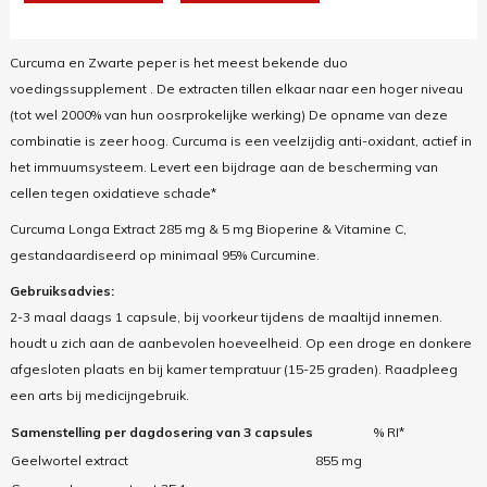
Curcuma en Zwarte peper is het meest bekende duo
voedingssupplement . De extracten tillen elkaar naar een hoger niveau
(tot wel 2000% van hun oosrprokelijke werking) De opname van deze
combinatie is zeer hoog. Curcuma is een veelzijdig anti-oxidant, actief in
het immuumsysteem. Levert een bijdrage aan de bescherming van
cellen tegen oxidatieve schade*
Curcuma Longa Extract 285 mg & 5 mg Bioperine & Vitamine C,
gestandaardiseerd op minimaal 95% Curcumine.
Gebruiksadvies:
2-3 maal daags 1 capsule, bij voorkeur tijdens de maaltijd innemen.
houdt u zich aan de aanbevolen hoeveelheid. Op een droge en donkere
afgesloten plaats en bij kamer tempratuur (15-25 graden). Raadpleeg
een arts bij medicijngebruik.
Samenstelling per dagdosering van 3 capsules
% RI*
Geelwortel extract
855 mg