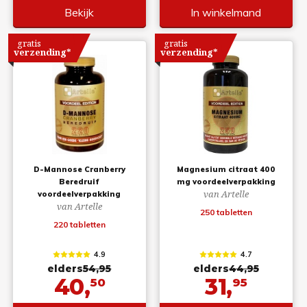
Bekijk
In winkelmand
gratis
gratis
verzending*
verzending*
D-Mannose Cranberry
Magnesium citraat 400
Beredruif
mg voordeelverpakking
van Artelle
voordeelverpakking
van Artelle
250 tabletten
220 tabletten
4.9
4.7
elders
54,95
elders
44,95
40,
31,
50
95