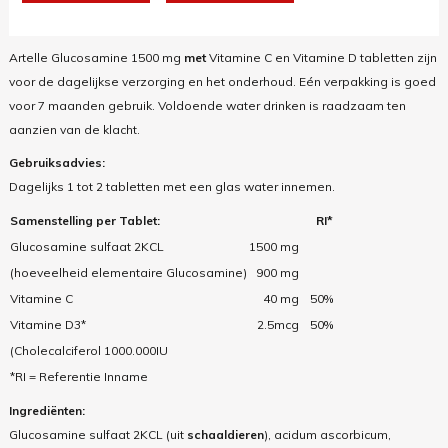
Artelle Glucosamine 1500 mg
met
Vitamine C en Vitamine D tabletten zijn
voor de dagelijkse verzorging en het onderhoud. Eén verpakking is goed
voor 7 maanden gebruik. Voldoende water drinken is raadzaam ten
aanzien van de klacht.
Gebruiksadvies:
Dagelijks 1 tot 2 tabletten met een glas water innemen.
Samenstelling per Tablet:
RI*
Glucosamine sulfaat 2KCL
1500 mg
(hoeveelheid elementaire Glucosamine)
900 mg
Vitamine C
40 mg
50%
Vitamine D3*
2.5mcg
50%
(Cholecalciferol 1000.000IU
*RI = Referentie Inname
Ingrediënten:
Glucosamine sulfaat 2KCL (uit
schaaldieren
), acidum ascorbicum,