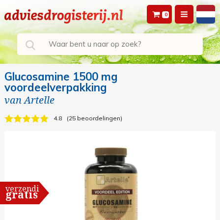
0
Glucosamine 1500 mg
voordeelverpakking
van
Artelle
4.8
25 beoordelingen
verzending
gratis