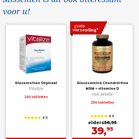
voor u!
gratis
verzending*
Glucomotion Orgineel
Glucosamine Chondroitine
Vitalize
MSM + vitamine D
van Artelle
240 tabletten
250 tabletten
4.9
4.5
elders
56,95
39,
95