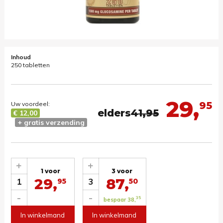
Inhoud
250 tabletten
29,
95
Uw voordeel:
elders
41,95
€ 12,00
+ gratis verzending
+
+
1 voor
3 voor
29,
87,
1
3
95
50
-
-
35
bespaar 38,
In winkelmand
In winkelmand