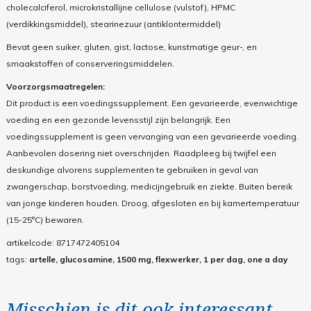
cholecalciferol, microkristallijne cellulose (vulstof), HPMC
(verdikkingsmiddel), stearinezuur (antiklontermiddel)
Bevat geen suiker, gluten, gist, lactose, kunstmatige geur-, en
smaakstoffen of conserveringsmiddelen.
Voorzorgsmaatregelen:
Dit product is een voedingssupplement. Een gevarieerde, evenwichtige
voeding en een gezonde levensstijl zijn belangrijk. Een
voedingssupplement is geen vervanging van een gevarieerde voeding.
Aanbevolen dosering niet overschrijden. Raadpleeg bij twijfel een
deskundige alvorens supplementen te gebruiken in geval van
zwangerschap, borstvoeding, medicijngebruik en ziekte. Buiten bereik
van jonge kinderen houden. Droog, afgesloten en bij kamertemperatuur
(15-25°C) bewaren.
artikelcode:
8717472405104
tags:
artelle, glucosamine, 1500 mg, flexwerker, 1 per dag, one a day
Misschien is dit ook interessant