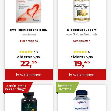
Kwai knoflook one a day
Bloeddruk support
van Kwai
van Golden Naturals
100 dragees
60 tabletten
4.9
5
elders
23,95
elders
25,95
22,
19,
95
45
In winkelmand
In winkelmand
2 stuks gratis
kwantum
verzending*
korting