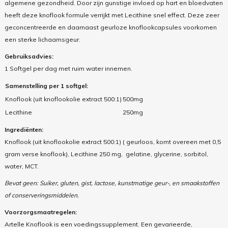
algemene gezondheid. Door zijn gunstige invloed op hart en bloedvaten
heeft deze knoflook formule verrijkt met Lecithine snel effect. Deze zeer
geconcentreerde en daarnaast geurloze knoflookcapsules voorkomen
een sterke lichaamsgeur.
Gebruiksadvies:
1 Softgel per dag met ruim water innemen.
Samenstelling per 1 softgel:
Knoflook (uit knoflookolie extract 500:1)
500mg
Lecithine
250mg
Ingrediënten:
Knoflook (uit knoflookolie extract 500:1) ( geurloos, komt overeen met 0,5
gram verse knoflook), Lecithine 250 mg, gelatine, glycerine, sorbitol,
water, MCT.
Bevat geen: Suiker, gluten, gist, lactose, kunstmatige geur-, en smaakstoffen
of conserveringsmiddelen.
Voorzorgsmaatregelen:
Artelle Knoflook is een voedingssupplement. Een gevarieerde,