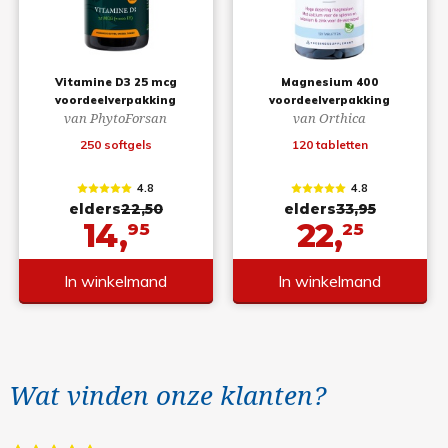
Vitamine D3 25 mcg
Magnesium 400
voordeelverpakking
voordeelverpakking
van PhytoForsan
van Orthica
250 softgels
120 tabletten
4.8
4.8
elders
22,50
elders
33,95
14,
22,
95
25
In winkelmand
In winkelmand
Wat vinden onze klanten?