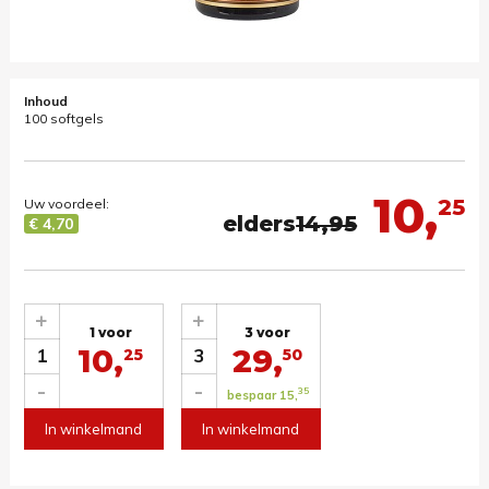
Inhoud
100 softgels
10,
25
Uw voordeel:
elders
14,95
€ 4,70
+
+
1 voor
3 voor
10,
29,
1
3
25
50
-
-
35
bespaar 15,
In winkelmand
In winkelmand