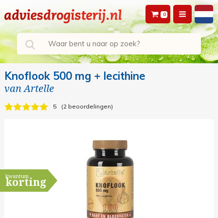
0
Knoflook 500 mg + lecithine
van
Artelle
5
2 beoordelingen
kwantum
korting