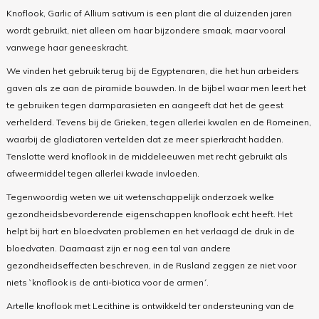
Knoflook, Garlic of Allium sativum is een plant die al duizenden jaren
wordt gebruikt, niet alleen om haar bijzondere smaak, maar vooral
vanwege haar geneeskracht.
We vinden het gebruik terug bij de Egyptenaren, die het hun arbeiders
gaven als ze aan de piramide bouwden. In de bijbel waar men leert het
te gebruiken tegen darmparasieten en aangeeft dat het de geest
verhelderd. Tevens bij de Grieken, tegen allerlei kwalen en de Romeinen,
waarbij de gladiatoren vertelden dat ze meer spierkracht hadden.
Tenslotte werd knoflook in de middeleeuwen met recht gebruikt als
afweermiddel tegen allerlei kwade invloeden.
Tegenwoordig weten we uit wetenschappelijk onderzoek welke
gezondheidsbevorderende eigenschappen knoflook echt heeft. Het
helpt bij hart en bloedvaten problemen en het verlaagd de druk in de
bloedvaten. Daarnaast zijn er nog een tal van andere
gezondheidseffecten beschreven, in de Rusland zeggen ze niet voor
niets `knoflook is de anti-biotica voor de armen´.
Artelle knoflook met Lecithine is ontwikkeld ter ondersteuning van de