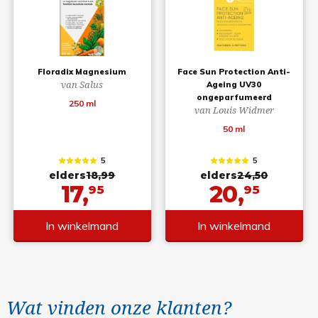
Floradix Magnesium
Face Sun Protection Anti-
van Salus
Ageing UV30
ongeparfumeerd
250 ml
van Louis Widmer
50 ml
5
5
elders
18,99
elders
24,50
17,
20,
95
95
In winkelmand
In winkelmand
Wat vinden onze klanten?