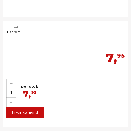
Inhoud
10 gram
7,
95
+
per stuk
7,
1
95
-
In winkelmand