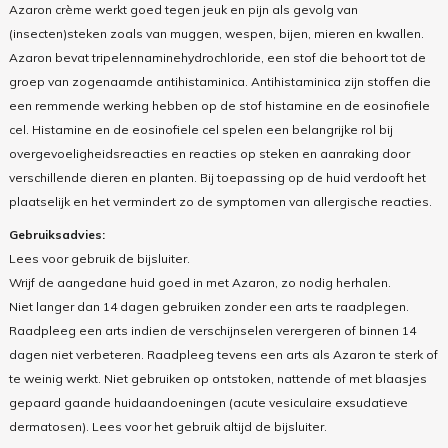
Azaron crème werkt goed tegen jeuk en pijn als gevolg van
(insecten)steken zoals van muggen, wespen, bijen, mieren en kwallen.
Azaron bevat tripelennaminehydrochloride, een stof die behoort tot de
groep van zogenaamde antihistaminica. Antihistaminica zijn stoffen die
een remmende werking hebben op de stof histamine en de eosinofiele
cel. Histamine en de eosinofiele cel spelen een belangrijke rol bij
overgevoeligheidsreacties en reacties op steken en aanraking door
verschillende dieren en planten. Bij toepassing op de huid verdooft het
plaatselijk en het vermindert zo de symptomen van allergische reacties.
Gebruiksadvies:
Lees voor gebruik de bijsluiter.
Wrijf de aangedane huid goed in met Azaron, zo nodig herhalen.
Niet langer dan 14 dagen gebruiken zonder een arts te raadplegen.
Raadpleeg een arts indien de verschijnselen verergeren of binnen 14
dagen niet verbeteren. Raadpleeg tevens een arts als Azaron te sterk of
te weinig werkt. Niet gebruiken op ontstoken, nattende of met blaasjes
gepaard gaande huidaandoeningen (acute vesiculaire exsudatieve
dermatosen). Lees voor het gebruik altijd de bijsluiter.