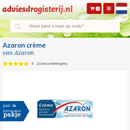
0
Azaron crème
van
Azaron
5
2 beoordelingen
past
in
brievenbus
pakje