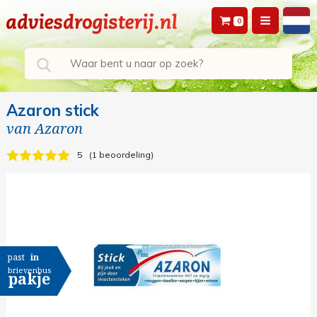
0
Azaron stick
van
Azaron
5
1 beoordeling
past
in
brievenbus
pakje