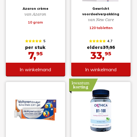
Azaron crème
Gewricht
van Azaron
voordeelverpakking
van New Care
10 gram
120 tabletten
5
4.7
per stuk
elders
37,95
7,
33,
95
95
In winkelmand
In winkelmand
kwantum
korting