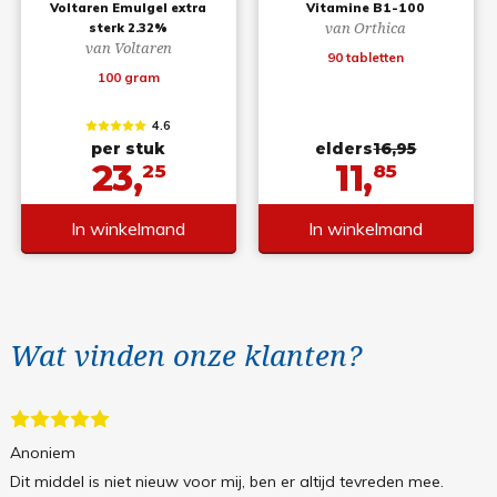
Voltaren Emulgel extra
Vitamine B1-100
van Orthica
sterk 2.32%
van Voltaren
90 tabletten
100 gram
4.6
per stuk
elders
16,95
23,
11,
25
85
In winkelmand
In winkelmand
Wat vinden onze klanten?
Anoniem
Dit middel is niet nieuw voor mij, ben er altijd tevreden mee.