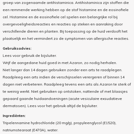
groep van zogenaamde antihistaminica. Antihistaminica zijn stoffen die
een remmende werking hebben op de stof histamine en de eosinofiele
cel. Histamine en de eosinofiele cel spelen een belangrijke rol bij
overgevoeligheidsreacties en reacties op steken en aanraking door
verschillende dieren en planten. Bij toepassing op de huid verdooft het
plaatselijk en het vermindert zo de symptomen van allergische reacties.
Gebruiksadvies:
Lees voor gebruik de bijsluiter.
Wrijf de aangedane huid goed in met Azaron, zo nodig herhalen.
Niet langer dan 14 dagen gebruiken zonder een arts te raadplegen.
Raadpleeg een arts indien de verschijnselen verergeren of binnen 14
dagen niet verbeteren. Raadpleeg tevens een arts als Azaron te sterk of
te weinig werkt. Niet gebruiken op ontstoken, nattende of met blaasjes
gepaard gaande huidaandoeningen (acute vesiculaire exsudatieve
dermatosen). Lees voor het gebruik altijd de bijsluiter.
Ingrediënten:
Tripelennamine hydrochloride (20 mg/g), propyleenglycol (E1520),
natriumstearaat (E470A), water.