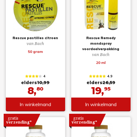
Rescue pastilles citroen
Rescue Remedy
van Bach
mondspray
voordeelverpakking
50 gram
van Bach
20 ml
4
4.9
elders
10,99
elders
26,59
8,
19,
80
95
In winkelmand
In winkelmand
gratis
gratis
verzending*
verzending*