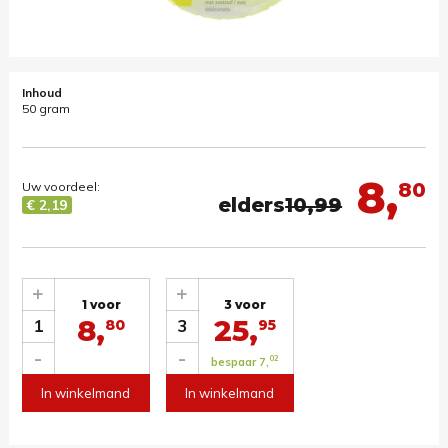
Inhoud
50 gram
8,
80
Uw voordeel:
elders
10,99
€ 2,19
+
+
1 voor
3 voor
8,
25,
1
3
80
95
-
-
02
bespaar 7,
In winkelmand
In winkelmand