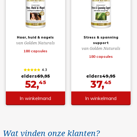
Haar, huid & nagels
Stress & spanning
van Golden Naturals
support
van Golden Naturals
180 capsules
180 capsules
4.3
elders
69,95
elders
49,95
52,
37,
45
45
In winkelmand
In winkelmand
Wat vinden onze klanten?