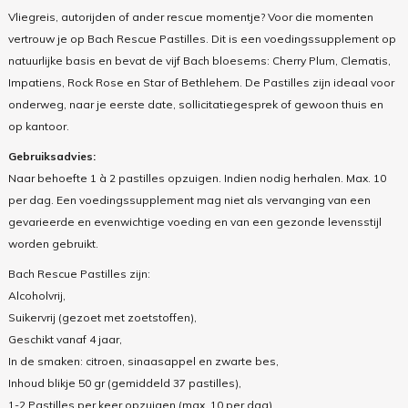
Vliegreis, autorijden of ander rescue momentje? Voor die momenten
vertrouw je op Bach Rescue Pastilles. Dit is een voedingssupplement op
natuurlijke basis en bevat de vijf Bach bloesems: Cherry Plum, Clematis,
Impatiens, Rock Rose en Star of Bethlehem. De Pastilles zijn ideaal voor
onderweg, naar je eerste date, sollicitatiegesprek of gewoon thuis en
op kantoor.
Gebruiksadvies:
Naar behoefte 1 à 2 pastilles opzuigen. Indien nodig herhalen. Max. 10
per dag. Een voedingssupplement mag niet als vervanging van een
gevarieerde en evenwichtige voeding en van een gezonde levensstijl
worden gebruikt.
Bach Rescue Pastilles zijn:
Alcoholvrij,
Suikervrij (gezoet met zoetstoffen),
Geschikt vanaf 4 jaar,
In de smaken: citroen, sinaasappel en zwarte bes,
Inhoud blikje 50 gr (gemiddeld 37 pastilles),
1-2 Pastilles per keer opzuigen (max. 10 per dag)