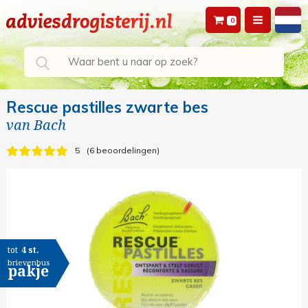
0
Rescue pastilles zwarte bes
van
Bach
5
6 beoordelingen
tot
4 st.
brievenbus
pakje