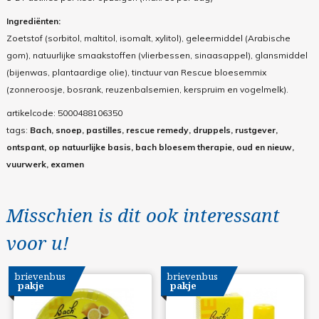
Ingrediënten:
Zoetstof (sorbitol, maltitol, isomalt, xylitol), geleermiddel (Arabische
gom), natuurlijke smaakstoffen (vlierbessen, sinaasappel), glansmiddel
(bijenwas, plantaardige olie), tinctuur van Rescue bloesemmix
(zonneroosje, bosrank, reuzenbalsemien, kerspruim en vogelmelk).
artikelcode:
5000488106350
tags:
Bach, snoep, pastilles, rescue remedy, druppels, rustgever,
ontspant, op natuurlijke basis, bach bloesem therapie, oud en nieuw,
vuurwerk, examen
Misschien is dit ook interessant
voor u!
brievenbus
brievenbus
pakje
pakje