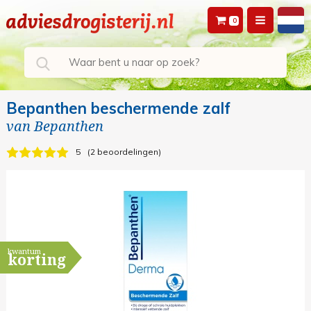
0
Bepanthen beschermende zalf
van
Bepanthen
5
2 beoordelingen
kwantum
korting