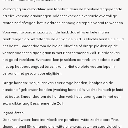
Verzorging en verzachting van tepels: tijdens de borstvoedingsperiode
na elke voeding aanbrengen. Vóór het voeden eventuele overtollige
resten zalf afvegen, het is echter niet nodig de tepels vooraf te wassen.
Voor verantwoorde nazorg van de huid: dagelijks enkele malen
aanbrengen op betreffende delen van de huid. 's Nachts herstelt je huid
het beste. Smeer daarom de hielen, kloofjes of droge plekken op de
voeten voor het slapen gaan in met Beschermende Zalf. Hierdoor kan
het goed intrekken. Eventueel kan je sokken aantrekken, zodat de zalf
niet op het beddengoed terecht komt. Niet op blote voeten lopen in
verband met gevaar voor uitglijden.
Droge handen: Heb je last van zeer droge handen, kloofjes op de
handen of gebarsten handen (working hands)? 's Nachts herstelt je huid
het beste. Smeer daarom de handen vóór het slapen gaan in met een
extra dikke laag Beschermende Zalf.
Ingrediënten:
Gezuiverd water, lanoline, vloeibare paraffine, witte zachte paraffine,
dexpanthenol 5%, amandelolie, witte bijenwas, cetyl- en stearylalcohol