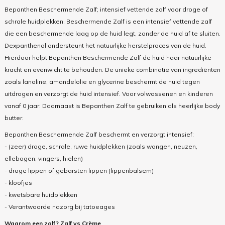
Bepanthen Beschermende Zalf; intensief vettende zalf voor droge of
schrale huidplekken. Beschermende Zalf is een intensief vettende zalf
die een beschermende laag op de huid legt, zonder de huid af te sluiten.
Dexpanthenol ondersteunt het natuurlijke herstelproces van de huid.
Hierdoor helpt Bepanthen Beschermende Zalf de huid haar natuurlijke
kracht en evenwicht te behouden. De unieke combinatie van ingrediënten
zoals lanoline, amandelolie en glycerine beschermt de huid tegen
uitdrogen en verzorgt de huid intensief. Voor volwassenen en kinderen
vanaf 0 jaar. Daarnaast is Bepanthen Zalf te gebruiken als heerlijke body
butter.
Bepanthen Beschermende Zalf beschermt en verzorgt intensief:
- (zeer) droge, schrale, ruwe huidplekken (zoals wangen, neuzen,
ellebogen, vingers, hielen)
- droge lippen of gebarsten lippen (lippenbalsem)
- kloofjes
- kwetsbare huidplekken
- Verantwoorde nazorg bij tatoeages
Waarom een zalf? Zalf vs Crème