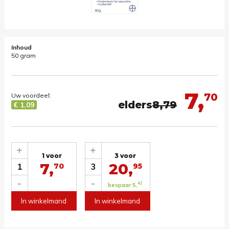
Inhoud
50 gram
7,
70
Uw voordeel:
elders
8,79
€ 1,09
+
+
1 voor
3 voor
7,
20,
1
3
70
95
-
-
42
bespaar 5,
In winkelmand
In winkelmand