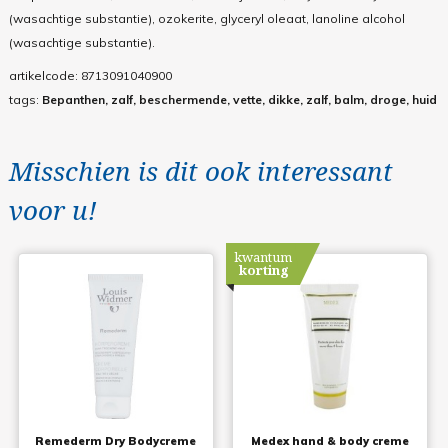
(wasachtige substantie), ozokerite, glyceryl oleaat, lanoline alcohol
(wasachtige substantie).
artikelcode:
8713091040900
tags:
Bepanthen, zalf, beschermende, vette, dikke, zalf, balm, droge, huid
Misschien is dit ook interessant
voor u!
kwantum
korting
Remederm Dry Bodycreme
Medex hand & body creme