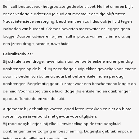
Een zalf bestaat voor het grootste gedeelte uit vet. Na het smeren blijft
er een vetlaagje achter op je huid dat meestal een tijdje blijft zitten.
Naast intensieve verzorging, beschermt een zalf dus ook je huid tegen
invloeden van buitenaf. Crèmes bevatten meer water en leggen geen
laagje. Daarom adviseren wij een zalf in plaats van een crème o.a. bij
een (zeer) droge, schrale, ruwe huid.
Gebruiksadvies:
Bij schrale, zeer droge, ruwe huid: naar behoefte enkele malen per dag
aanbrengen op de huid. Bij zeer droge huidplekken gevoelig voor irritatie
door invloeden van buitenaf: naar behoefte enkele malen per dag
aanbrengen. Regelmatig gebruik zorgt voor een beschermend laagje op
de huid. Voor nazorg van de huid: dagelijks enkele malen aanbrengen
op betreffende delen van de huid.
Algemeen: bij gebruik op voeten, goed laten intrekken en niet op blote
voeten lopen in verband met gevaar voor uitglijden.
Bij rode babybilletjes: bij elke luierwisseling op de tere babyhuid
aanbrengen ter verzorging en bescherming. Dagelijks gebruik helpt de
huid van rode billetjes te herstellen.