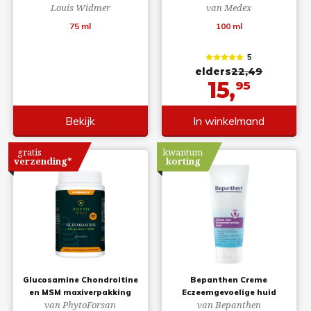
Louis Widmer
van Medex
75 ml
100 ml
5
elders
22,49
15,
95
Bekijk
In winkelmand
gratis
kwantum
verzending*
korting
Glucosamine Chondroitine
Bepanthen Creme
en MSM maxiverpakking
Eczeemgevoelige huid
van PhytoForsan
van Bepanthen