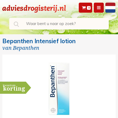
0
Bepanthen Intensief lotion
van
Bepanthen
kwantum
korting