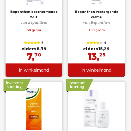
Bepanthen beschermende
Bepanthen verzorgende
zalf
creme
van Bepanthen
van Bepanthen
50 gram
100 gram
5
4
elders
8,79
elders
15,29
7,
13,
70
25
In winkelmand
In winkelmand
kwantum
kwantum
korting
korting