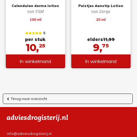
Calendulan derma lotion
Puistjes Aanstip Lotion
van VSM
van Zarqa
100 ml
20 ml
5
per stuk
elders
11,99
10,
9,
25
75
In winkelmand
In winkelmand
Terug naar overzicht
info@adviesdrogisterij.nl