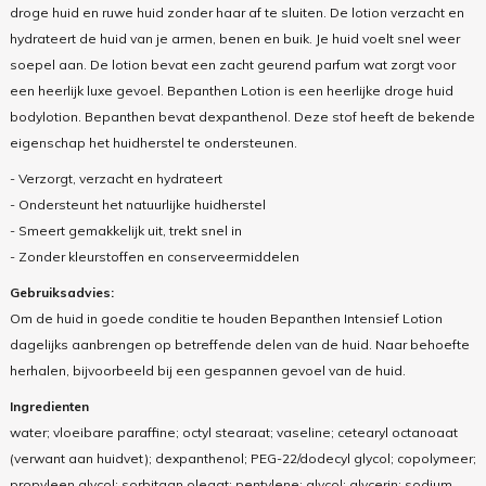
droge huid en ruwe huid zonder haar af te sluiten. De lotion verzacht en
hydrateert de huid van je armen, benen en buik. Je huid voelt snel weer
soepel aan. De lotion bevat een zacht geurend parfum wat zorgt voor
een heerlijk luxe gevoel. Bepanthen Lotion is een heerlijke droge huid
bodylotion. Bepanthen bevat dexpanthenol. Deze stof heeft de bekende
eigenschap het huidherstel te ondersteunen.
- Verzorgt, verzacht en hydrateert
- Ondersteunt het natuurlijke huidherstel
- Smeert gemakkelijk uit, trekt snel in
- Zonder kleurstoffen en conserveermiddelen
Gebruiksadvies:
Om de huid in goede conditie te houden Bepanthen Intensief Lotion
dagelijks aanbrengen op betreffende delen van de huid. Naar behoefte
herhalen, bijvoorbeeld bij een gespannen gevoel van de huid.
Ingredienten
water; vloeibare paraffine; octyl stearaat; vaseline; cetearyl octanoaat
(verwant aan huidvet); dexpanthenol; PEG-22/dodecyl glycol; copolymeer;
propyleen glycol; sorbitaan oleaat; pentylene; glycol; glycerin; sodium