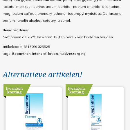
lactate; melkzuur; serine; ureum; sorbitol; natrium chloride; allantoine;
magnesium sulfaat; phenoxy-ethanol; isopropyl myristaat; DL-lactone;
parfum; lanolin alcohol; cetearyl alcohol.
Bewaaradvies:
Niet boven de 25 °C bewaren. Buiten bereik van kinderen houden.
artikelcode:
8713091025525
tags:
Bepanthen, intensief, lotion, huidverzorging
Alternatieve artikelen!
kwantum
kwantum
korting
korting