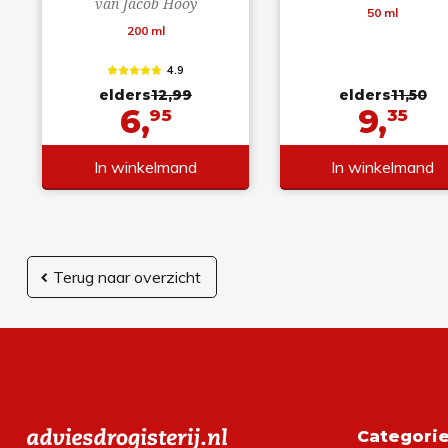
van Jacob Hooy
50 ml
200 ml
4.9
elders
12,99
elders
11,50
6,
9,
95
35
In winkelmand
In winkelmand
Terug naar overzicht
Categori