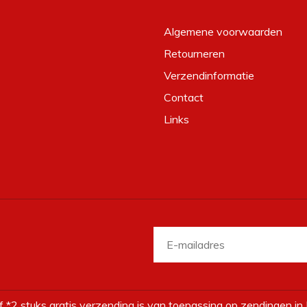
Algemene voorwaarden
Retourneren
Verzendinformatie
Contact
Links
f *2 stuks gratis verzending is van toepassing op zendingen in