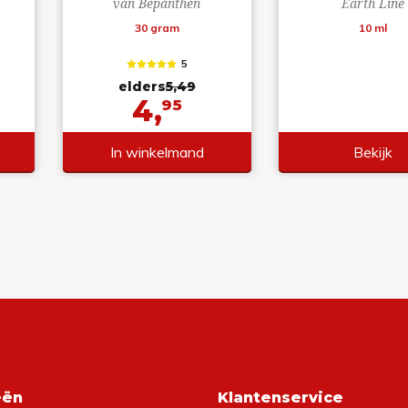
van Bepanthen
Earth Line
30 gram
10 ml
5
elders
5,49
4,
95
In winkelmand
Bekijk
eën
Klantenservice