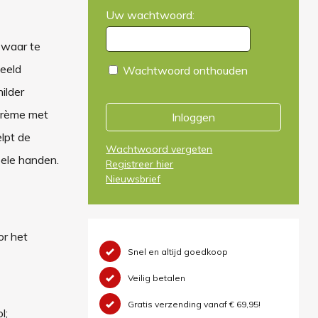
Uw wachtwoord:
zwaar te
beeld
Wachtwoord onthouden
ilder
crème met
Inloggen
lpt de
Wachtwoord vergeten
ele handen.
Registreer hier
Nieuwsbrief
or het
Snel en altijd goedkoop
Veilig betalen
Gratis verzending vanaf € 69,95!
l;