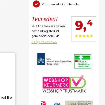
Ook gemakkelijk af te halen
Tevreden!
4
9,
2633
bezoekers geven
adviesdrogisterij.nl
gemiddeld een
9.4
!
Bekijk de reviews
al lip