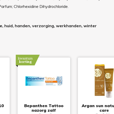
arfum; Chlorhexidine Dihydrochloride.
e, huid, handen, verzorging, werkhanden, winter
kwantum
korting
10
Bepanthen Tattoo
Argan sun natur
nazorg zalf
care