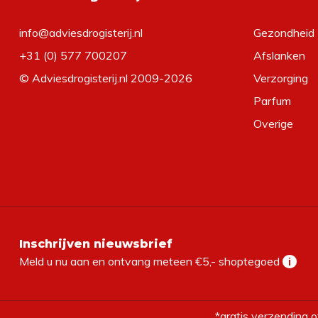
info@adviesdrogisterij.nl
Gezondheid
+31 (0) 577 700207
Afslanken
© Adviesdrogisterij.nl 2009-2026
Verzorging
Parfum
Overige
Inschrijven nieuwsbrief
Meld u nu aan en ontvang meteen €5,- shoptegoed
i
*gratis verzending o