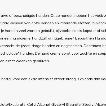
, ruwe of beschadigde handen. Onze handen hebben het vaak 
t vaak wassen van onze handen en irriterende stoffen (bijvoor
je handen veel worden gebruikt, bijvoorbeeld als kapster of sch
 naar een handcreme, handzalf of nagelcrème? Bepanthen Hand
verzacht de (zeer) droge handen en nagelriemen. Daarnaast he
eschadigde* handen. De hand crème zorgt voor zachte en soep
den direct weer kan gebruiken.
dig. Voor een extra intensief effect: breng ’s avonds aan vo
ate/Dicaprate; Cetyl Alcohol; Glyceryl Stearate; Stearyl Alcoho