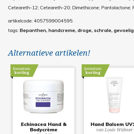
Ceteareth-12; Ceteareth-20; Dimethicone; Pantolactone; P
artikelcode:
4057599004595
tags:
Bepanthen, handcreme, droge, schrale, gevoelig
Alternatieve artikelen!
kwantum
kwantum
korting
korting
Echinacea Hand &
Hand Balsem UV
Bodycrème
van Louis Widmer