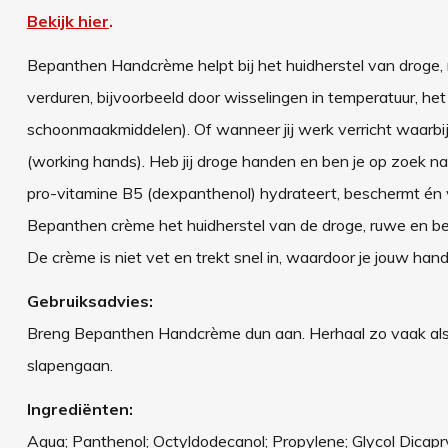
Bekijk hier
.
Bepanthen Handcrème helpt bij het huidherstel van droge
verduren, bijvoorbeeld door wisselingen in temperatuur, he
schoonmaakmiddelen). Of wanneer jij werk verricht waarbij 
(working hands). Heb jij droge handen en ben je op zoek
pro-vitamine B5 (dexpanthenol) hydrateert, beschermt én 
Bepanthen crème het huidherstel van de droge, ruwe en b
De crème is niet vet en trekt snel in, waardoor je jouw han
Gebruiksadvies:
Breng Bepanthen Handcrème dun aan. Herhaal zo vaak als no
slapengaan.
Ingrediënten:
Aqua; Panthenol; Octyldodecanol; Propylene; Glycol Dicapryl