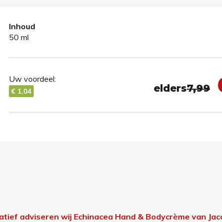
Inhoud
50 ml
Uw voordeel:
elders
7,99
€ 1,04
natief adviseren wij Echinacea Hand & Bodycrème van Jac