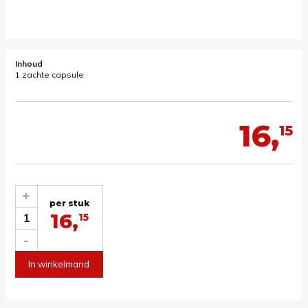
Inhoud
1 zachte capsule
16,
15
+
per stuk
16,
1
15
-
In winkelmand