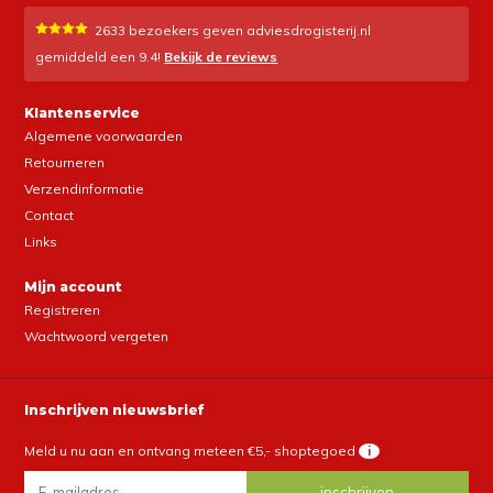
2633
bezoekers geven adviesdrogisterij.nl
gemiddeld een
9.4
!
Bekijk de reviews
Klantenservice
Algemene voorwaarden
Retourneren
Verzendinformatie
Contact
Links
Mijn account
Registreren
Wachtwoord vergeten
Inschrijven nieuwsbrief
Meld u nu aan en ontvang meteen €5,- shoptegoed
i