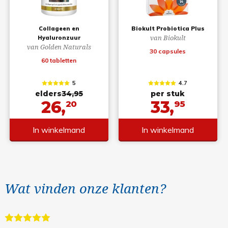
Collageen en
Biokult Probiotica Plus
van Biokult
Hyaluronzuur
van Golden Naturals
30 capsules
60 tabletten
5
4.7
elders
34,95
per stuk
26,
33,
20
95
In winkelmand
In winkelmand
Wat vinden onze klanten?