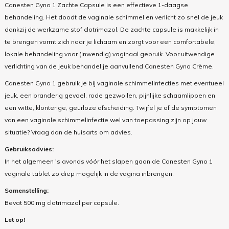
Canesten Gyno 1 Zachte Capsule is een effectieve 1-daagse
behandeling. Het doodt de vaginale schimmel en verlicht zo snel de jeuk
dankzij de werkzame stof clotrimazol. De zachte capsule is makkelijk in
te brengen vormt zich naar je lichaam en zorgt voor een comfortabele,
lokale behandeling voor (inwendig) vaginaal gebruik. Voor uitwendige
verlichting van de jeuk behandel je aanvullend Canesten Gyno Crème.
Canesten Gyno 1 gebruik je bij vaginale schimmelinfecties met eventueel
jeuk, een branderig gevoel, rode gezwollen, pijnlijke schaamlippen en
een witte, klonterige, geurloze afscheiding. Twijfel je of de symptomen
van een vaginale schimmelinfectie wel van toepassing zijn op jouw
situatie? Vraag dan de huisarts om advies.
Gebruiksadvies:
In het algemeen 's avonds vóór het slapen gaan de Canesten Gyno 1
vaginale tablet zo diep mogelijk in de vagina inbrengen.
Samenstelling:
Bevat 500 mg
clotrimazol
per capsule.
Let op!