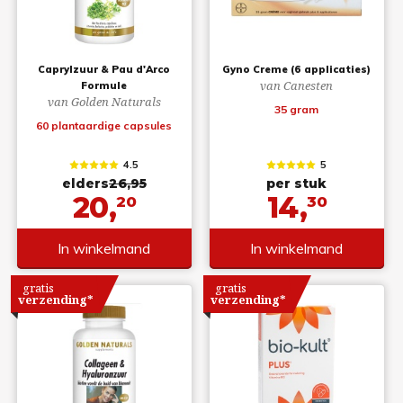
Caprylzuur & Pau d'Arco
Gyno Creme (6 applicaties)
van Canesten
Formule
van Golden Naturals
35 gram
60 plantaardige capsules
4.5
5
elders
26,95
per stuk
20,
14,
20
30
In winkelmand
In winkelmand
gratis
gratis
verzending*
verzending*