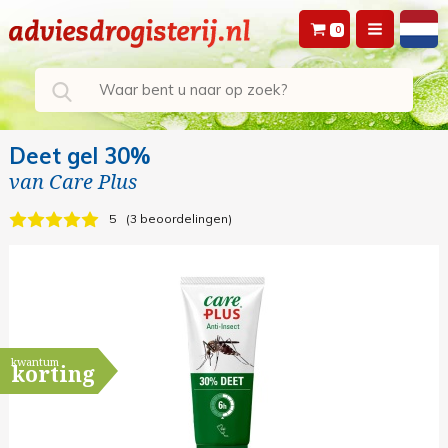
0
Deet gel 30%
van
Care Plus
5
3 beoordelingen
kwantum
korting