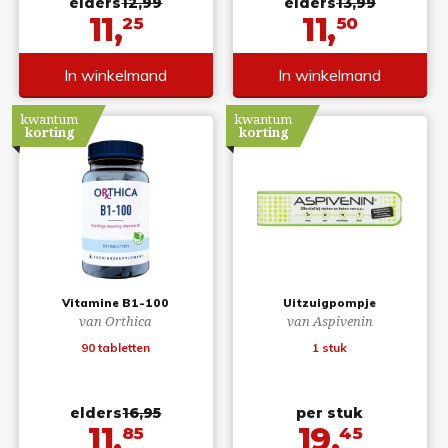
elders
12,99
elders
13,99
11,
11,
25
50
In winkelmand
In winkelmand
kwantum
kwantum
korting
korting
Vitamine B1-100
Uitzuigpompje
van Orthica
van Aspivenin
90 tabletten
1 stuk
elders
16,95
per stuk
11,
19,
85
45