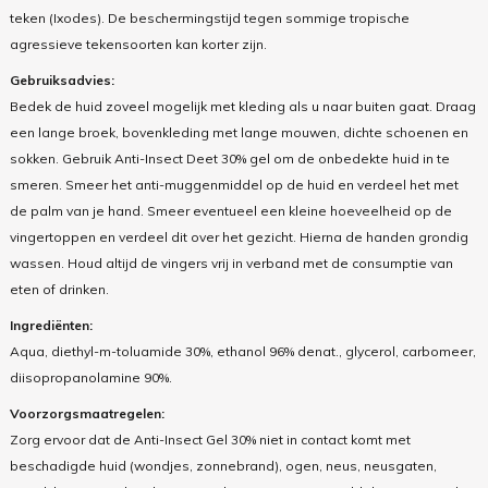
teken (Ixodes). De beschermingstijd tegen sommige tropische
agressieve tekensoorten kan korter zijn.
Gebruiksadvies:
Bedek de huid zoveel mogelijk met kleding als u naar buiten gaat. Draag
een lange broek, bovenkleding met lange mouwen, dichte schoenen en
sokken. Gebruik Anti-Insect Deet 30% gel om de onbedekte huid in te
smeren. Smeer het anti-muggenmiddel op de huid en verdeel het met
de palm van je hand. Smeer eventueel een kleine hoeveelheid op de
vingertoppen en verdeel dit over het gezicht. Hierna de handen grondig
wassen. Houd altijd de vingers vrij in verband met de consumptie van
eten of drinken.
Ingrediënten:
Aqua, diethyl-m-toluamide 30%, ethanol 96% denat., glycerol, carbomeer,
diisopropanolamine 90%.
Voorzorgsmaatregelen:
Zorg ervoor dat de Anti-Insect Gel 30% niet in contact komt met
beschadigde huid (wondjes, zonnebrand), ogen, neus, neusgaten,