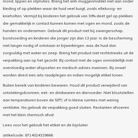
mond, lippen en slijmvlies. Breng het anti-muggenmiddel niet aan onder
kleding of op plekken waar de huid veel buigt, zoals elleboog- en
knieholten. Vermijd bij kinderen het gebruik van 30% deet gel op plekken
die gemakkelijk in contact kunnen komen met ogen en mond, zoals de
handen en onderarmen. Gebruik dit product niet bij zwangerschap,
borstvoeding en kinderen die jonger zijn dan 13 jaar. Is de bescherming
niet langer nodig of ontstaan er bijwerkingen, was de huid dan
zorgvuldig met water en zeep. Breng het product niet rechtstreeks uit de
verpakking aan op het gezicht. Bij contact met de ogen onmiddellijk met
overvloedig water afspoelen en medisch advies inwinnen. Bij onwel
worden direct een arts raadplegen en indien mogelijk etiket tonen.
Buiten bereik van kinderen bewaren. Houd dit product verwijderd van
ontstekingsbronnen, eet- en drinkwaren en diervoeder. Niet blootstellen
aan temperaturen boven de 50°C of in kleine ruimtes met weinig
ventilatie. Na gebruik de verpakking goed sluiten. Restanten afvoeren
met het klein chemisch afval.
Lees voor het gebruik het etiket en de bijsluiter.
artikelcode:
8714024329666