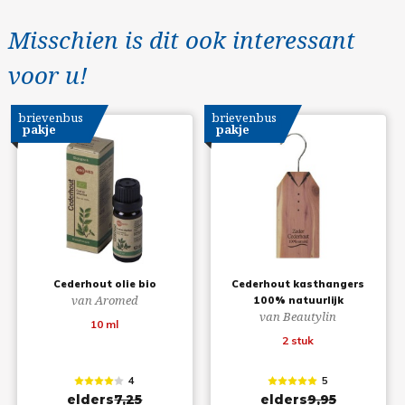
Misschien is dit ook interessant
voor u!
brievenbus
brievenbus
pakje
pakje
Cederhout olie bio
Cederhout kasthangers
van Aromed
100% natuurlijk
van Beautylin
10 ml
2 stuk
4
5
elders
7,25
elders
9,95