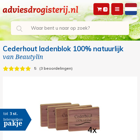
0
Cederhout ladenblok 100% natuurlijk
van
Beautylin
5
3 beoordelingen
tot
3 st.
brievenbus
pakje