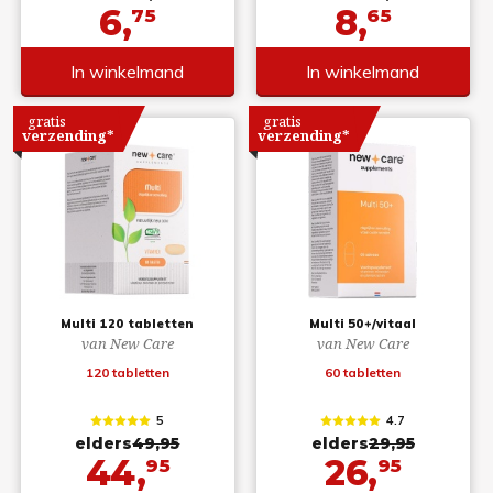
6,
8,
75
65
In winkelmand
In winkelmand
gratis
gratis
verzending*
verzending*
Multi 120 tabletten
Multi 50+/vitaal
van New Care
van New Care
120 tabletten
60 tabletten
5
4.7
elders
49,95
elders
29,95
44,
26,
95
95