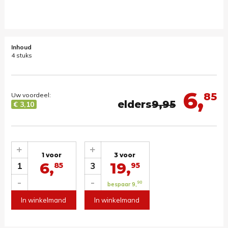
Inhoud
4 stuks
6,
85
Uw voordeel:
elders
9,95
€ 3,10
+
+
1 voor
3 voor
6,
19,
1
3
85
95
-
-
90
bespaar 9,
In winkelmand
In winkelmand