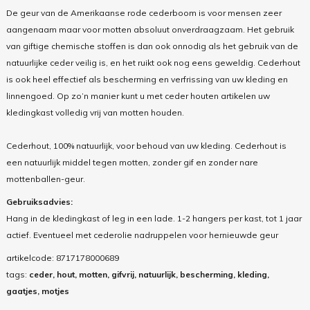
De geur van de Amerikaanse rode cederboom is voor mensen zeer
aangenaam maar voor motten absoluut onverdraagzaam. Het gebruik
van giftige chemische stoffen is dan ook onnodig als het gebruik van de
natuurlijke ceder veilig is, en het ruikt ook nog eens geweldig. Cederhout
is ook heel effectief als bescherming en verfrissing van uw kleding en
linnengoed. Op zo’n manier kunt u met ceder houten artikelen uw
kledingkast volledig vrij van motten houden.
Cederhout, 100% natuurlijk, voor behoud van uw kleding. Cederhout is
een natuurlijk middel tegen motten, zonder gif en zonder nare
mottenballen-geur.
Gebruiksadvies:
Hang in de kledingkast of leg in een lade. 1-2 hangers per kast, tot 1 jaar
actief. Eventueel met cederolie nadruppelen voor hernieuwde geur
artikelcode:
8717178000689
tags:
ceder, hout, motten, gifvrij, natuurlijk, bescherming, kleding,
gaatjes, motjes