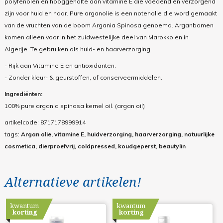
polyfenolen en hooggehalte aan vitamine E die voedend en verzorgend
zijn voor huid en haar. Pure arganolie is een notenolie die word gemaakt
van de vruchten van de boom Argania Spinosa genoemd. Arganbomen
komen alleen voor in het zuidwestelijke deel van Marokko en in
Algerije.
Te gebruiken als huid- en haarverzorging.
- Rijk aan Vitamine E en antioxidanten.
- Zonder kleur- & geurstoffen, of conserveermiddelen.
Ingrediënten:
100% pure argania spinosa kernel oil. (argan oil)
artikelcode:
8717178999914
tags:
Argan olie, vitamine E, huidverzorging, haarverzorging, natuurlijke
cosmetica, dierproefvrij, coldpressed, koudgeperst, beautylin
Alternatieve artikelen!
kwantum
kwantum
korting
korting