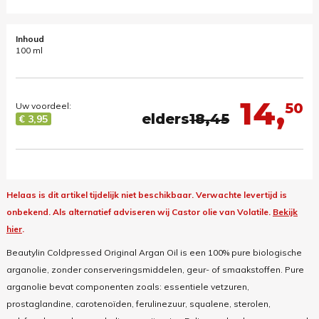
Inhoud
100 ml
14,
50
Uw voordeel:
elders
18,45
€ 3,95
Helaas is dit artikel tijdelijk niet beschikbaar. Verwachte levertijd is
onbekend.
Als alternatief adviseren wij Castor olie van Volatile.
Bekijk
hier
.
Beautylin Coldpressed Original Argan Oil is een 100% pure biologische
arganolie, zonder conserveringsmiddelen, geur- of smaakstoffen. Pure
arganolie bevat componenten zoals: essentiele vetzuren,
prostaglandine, carotenoïden, ferulinezuur, squalene, sterolen,