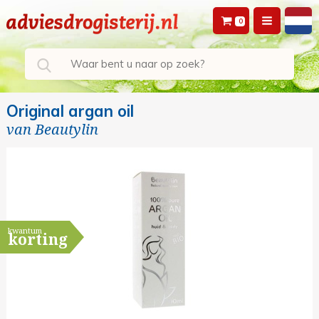
0
Original argan oil
van
Beautylin
kwantum
korting