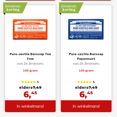
kwantum
kwantum
korting
korting
Pure-castile Barsoap Tea
Pure-castile Barsoap
Tree
Pepermunt
van Dr. Bronners
van Dr. Bronners
140 gram
140 gram
5
5
elders
7,49
elders
7,49
6,
6,
45
45
In winkelmand
In winkelmand