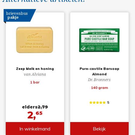
brievenbus
pakje
Zeep Melk en honing
Pure-castile Barsoap
van Alviana
Almond
Dr. Bronners
1 bar
140 gram
5
elders
2,79
2,
65
In winkelmand
Bekijk