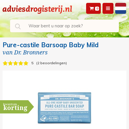
0
Pure-castile Barsoap Baby Mild
van
Dr. Bronners
5
2 beoordelingen
kwantum
korting