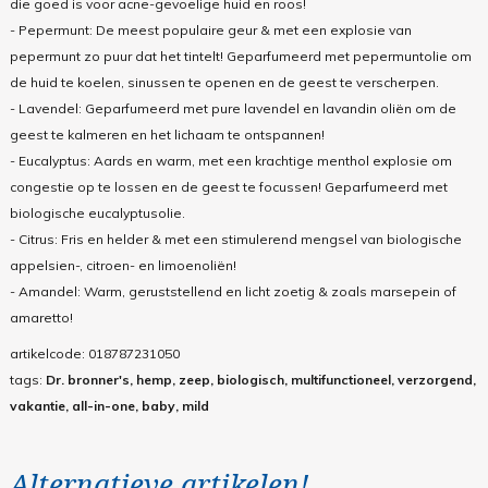
die goed is voor acne-gevoelige huid en roos!
- Pepermunt: De meest populaire geur & met een explosie van
pepermunt zo puur dat het tintelt! Geparfumeerd met pepermuntolie om
de huid te koelen, sinussen te openen en de geest te verscherpen.
- Lavendel: Geparfumeerd met pure lavendel en lavandin oliën om de
geest te kalmeren en het lichaam te ontspannen!
- Eucalyptus: Aards en warm, met een krachtige menthol explosie om
congestie op te lossen en de geest te focussen! Geparfumeerd met
biologische eucalyptusolie.
- Citrus: Fris en helder & met een stimulerend mengsel van biologische
appelsien-, citroen- en limoenoliën!
- Amandel: Warm, geruststellend en licht zoetig & zoals marsepein of
amaretto!
artikelcode:
018787231050
tags:
Dr. bronner's, hemp, zeep, biologisch, multifunctioneel, verzorgend,
vakantie, all-in-one, baby, mild
Alternatieve artikelen!