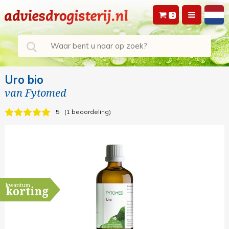
0
Uro bio
van
Fytomed
5
1 beoordeling
kwantum
korting