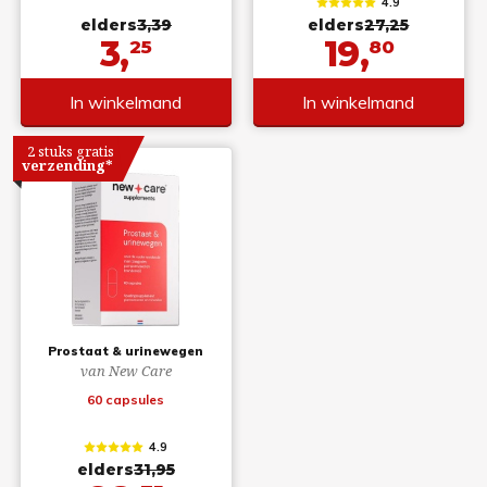
4.9
elders
3,39
elders
27,25
3,
19,
25
80
In winkelmand
In winkelmand
2 stuks gratis
verzending*
Prostaat & urinewegen
van New Care
60 capsules
4.9
elders
31,95