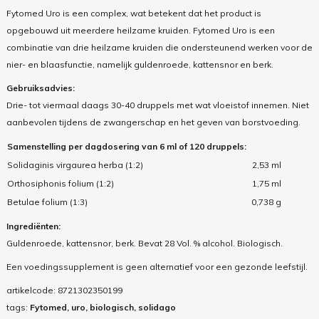
Fytomed Uro is een complex, wat betekent dat het product is
opgebouwd uit meerdere heilzame kruiden. Fytomed Uro is een
combinatie van drie heilzame kruiden die ondersteunend werken voor de
nier- en blaasfunctie, namelijk guldenroede, kattensnor en berk.
Gebruiksadvies:
Drie- tot viermaal daags 30-40 druppels met wat vloeistof innemen. Niet
aanbevolen tijdens de zwangerschap en het geven van borstvoeding.
Samenstelling per dagdosering van 6 ml of 120 druppels:
Solidaginis virgaurea herba (1:2)
2,53 ml
Orthosiphonis folium (1:2)
1,75 ml
Betulae folium (1:3)
0,738 g
Ingrediënten:
Guldenroede, kattensnor, berk. Bevat 28 Vol. % alcohol. Biologisch.
Een voedingssupplement is geen alternatief voor een gezonde leefstijl.
artikelcode:
8721302350199
tags:
Fytomed, uro, biologisch, solidago