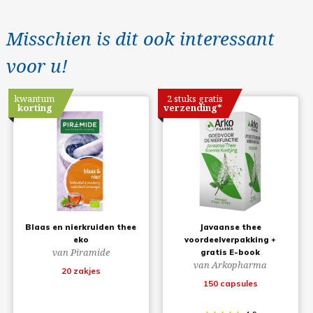
Misschien is dit ook interessant
voor u!
kwantum
2 stuks gratis
korting
verzending*
Blaas en nierkruiden thee
Javaanse thee
eko
voordeelverpakking +
van Piramide
gratis E-book
van Arkopharma
20 zakjes
150 capsules