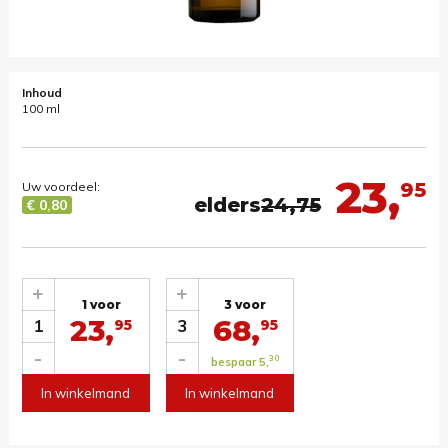
Inhoud
100 ml
23,
95
Uw voordeel:
elders
24,75
€ 0,80
+
+
1 voor
3 voor
23,
68,
1
3
95
95
-
-
30
bespaar 5,
In winkelmand
In winkelmand