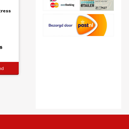
tress
s
8
5
nd