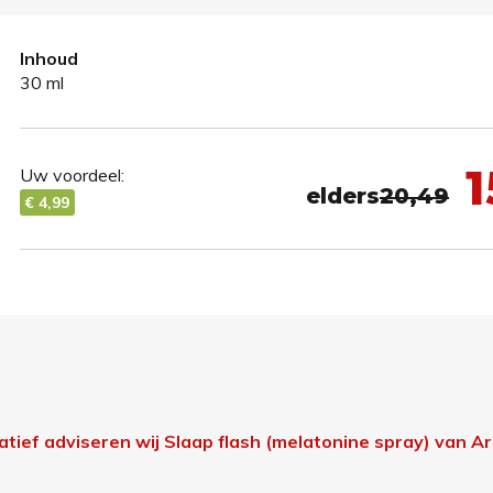
Inhoud
30 ml
1
Uw voordeel:
elders
20,49
€ 4,99
natief adviseren wij Slaap flash (melatonine spray) van 