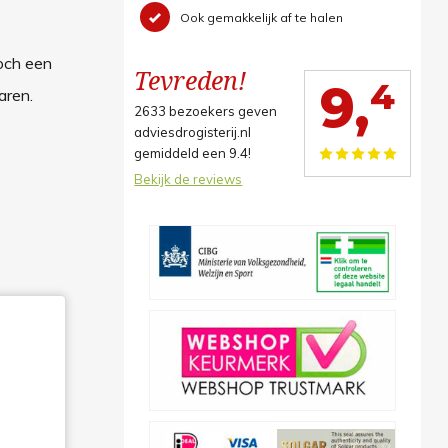
Ook gemakkelijk af te halen
och een
Tevreden!
4
9,
aren.
2633
bezoekers geven
adviesdrogisterij.nl
gemiddeld een
9.4
!
Bekijk de reviews