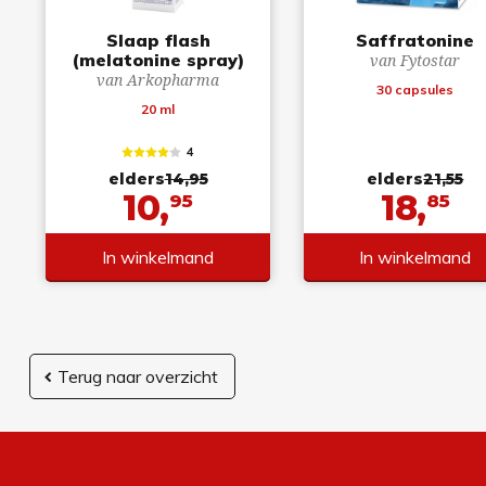
Slaap flash
Saffratonine
(melatonine spray)
van Fytostar
van Arkopharma
30 capsules
20 ml
4
elders
14,95
elders
21,55
10,
18,
95
85
In winkelmand
In winkelmand
Terug naar overzicht