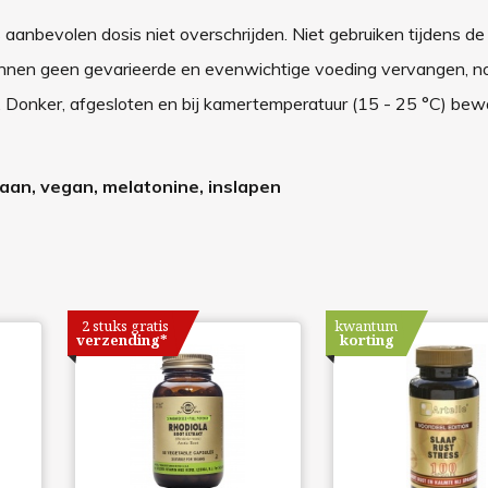
 aanbevolen dosis niet overschrijden. Niet gebruiken tijdens de
nnen geen gevarieerde en evenwichtige voeding vervangen, n
ar. Donker, afgesloten en bij kamertemperatuur (15 - 25 °C) bew
riaan, vegan, melatonine, inslapen
2 stuks gratis
kwantum
verzending*
korting