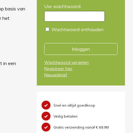
Uw wachtwoord:
op basis van
r het
Wachtwoord onthouden
Inloggen
Wachtwoord vergeten
t in een
Registreer hier
Nieuwsbrief
Snel en altijd goedkoop
Veilig betalen
Gratis verzending vanaf € 69,95!