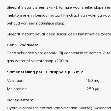
Sleepfit Instant is een 2-in-1 formule voor sneller slapen
melatonine en vloeibaar natuurlijk extract van valeriaanworte
behoud van een natuurlijke slaap.
Sleepfit Instant bevat geen suiker, geen kunstmatige zoet
Gebruiksadvies:
Goed schudden voor gebruik. Bij voorkeur in te nemen ½ to
glas water of vruchtensap. (200 ml).
Samenstelling per 10 druppels (0,5 ml):
Valeriaan:
450 mg
Melatonine:
250 μg
Ingrediënten:
Hydro-alcoholisch extract van valeriaan (wortel) (Valeriana o