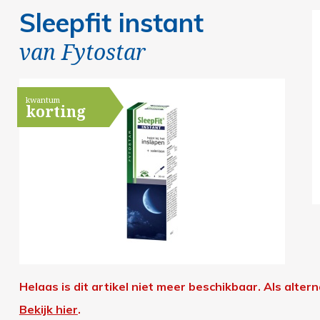
Sleepfit instant
van
Fytostar
kwantum
korting
Helaas is dit artikel niet meer beschikbaar.
Als alter
Bekijk hier
.