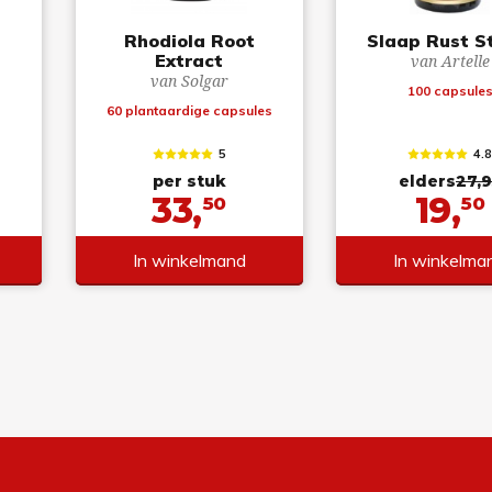
Rhodiola Root
Slaap Rust S
Extract
van Artelle
van Solgar
100 capsule
60 plantaardige capsules
5
4.
per stuk
elders
27,9
33,
19,
50
50
In winkelmand
In winkelma