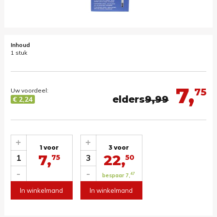
Inhoud
1 stuk
7,
75
Uw voordeel:
elders
9,99
€ 2,24
+
+
1 voor
3 voor
7,
22,
1
3
75
50
-
-
47
bespaar 7,
In winkelmand
In winkelmand