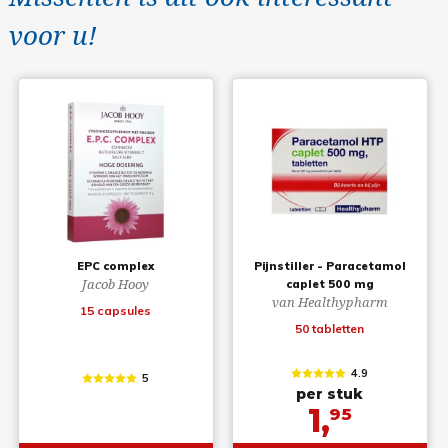
voor u!
EPC complex
Pijnstiller - Paracetamol
Jacob Hooy
caplet 500 mg
van Healthypharm
15 capsules
50 tabletten
4.9
5
per stuk
1,
95