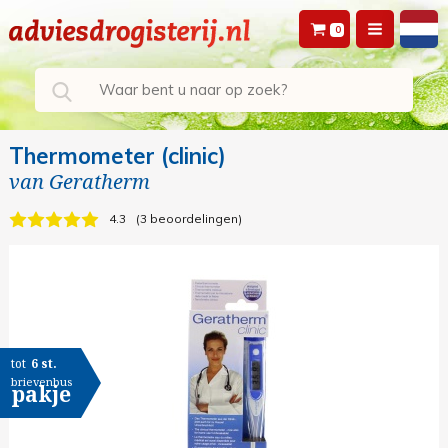
0
Thermometer (clinic)
van
Geratherm
4.3
3 beoordelingen
tot
6 st.
brievenbus
pakje