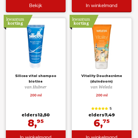
Bekijk
In winkelmand
kwantum
kwantum
korting
korting
Silicea vital shampoo
Vitality Douchecréme
biotine
(duindoorn)
van Hubner
van Weleda
200 ml
200 ml
5
elders
12,50
elders
7,49
8,
6,
95
75
In winkelmand
In winkelmand