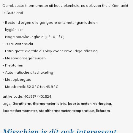
De robuuste thermometer uit het ziekenhuis, nu ook voor thuis! Gemaakt
in Duitsland.
- Bestand tegen alle gangbare ontsmettingsmiddelen
- hygiënisch
- Hoge nauwkeurigheid (+ / - 0,1 ° C)
- 100% waterdicht
- Extra grote digitale display voor eenvoudige aflezing
- Meetwaardegeheugen
- Pieptonen
- Automatische uitschakeling
- Met opbergtas
-
Meetbereik: 32.0 ° C tot 43,9 ° C
artikelcode:
4018674401524
tags:
Geratherm, thermometer, clinic, koorts meten, verhoging,
koortsthermometer, staafthermometer, temperatuur, lichaam
Misschien is dit ook interessant