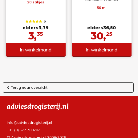
20 zakjes
50 ml
5
elders
3,79
elders
36,50
3,
30,
35
25
In winkelmand
In winkelmand
Terug naar overzicht
info@adviesdrogisterij.nl
+31 (0) 577 700207
© Adviesdrogisterij.nl 2009-2026