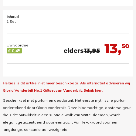
Inhoud
1 Set
13,
50
Uw voordeel:
elders
13,95
€ 0,45
Helaas is dit artikel niet meer beschikbaar.
Als alternatief adviseren wij
Gloria Vanderbilt No.1 Giftset van Vanderbilt.
Bekijk hier
.
Geschenkset met parfum en deodorant. Het eerste mythische parfum,
ondertekend door Gloria Vanderbilt. Deze bloemachtige, oosterse geur
die zicht ontwikkelt in een subtiele wolk van Witte Bloemen, wordt
elegant geaccentueerd door een zacht Vanille-akkoord voor een
langdurige, sensuele aanwezigheid.