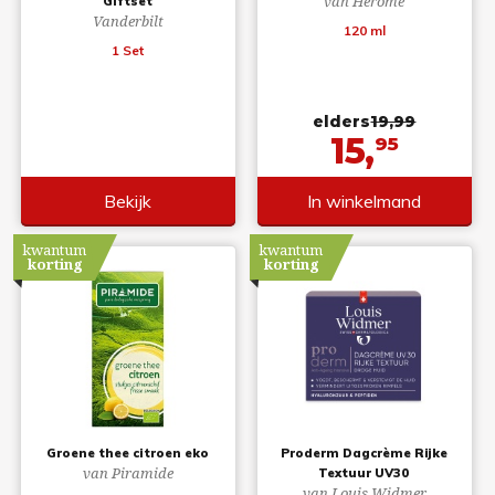
van Herome
Giftset
Vanderbilt
120 ml
1 Set
elders
19,99
15,
95
Bekijk
In winkelmand
kwantum
kwantum
korting
korting
Groene thee citroen eko
Proderm Dagcrème Rijke
van Piramide
Textuur UV30
van Louis Widmer