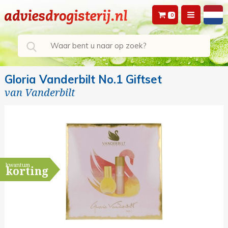
0
Gloria Vanderbilt No.1 Giftset
van
Vanderbilt
kwantum
korting