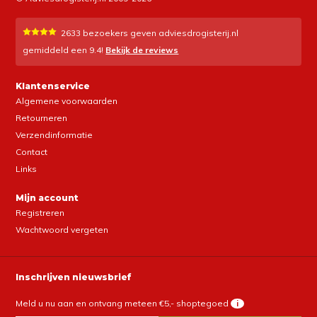
2633
bezoekers geven adviesdrogisterij.nl
gemiddeld een
9.4
!
Bekijk de reviews
Klantenservice
Algemene voorwaarden
Retourneren
Verzendinformatie
Contact
Links
Mijn account
Registreren
Wachtwoord vergeten
Inschrijven nieuwsbrief
Meld u nu aan en ontvang meteen €5,- shoptegoed
i