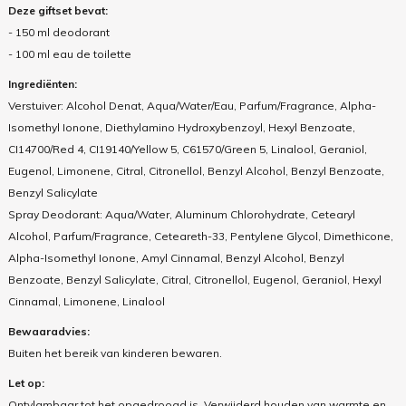
Deze giftset bevat:
- 150 ml deodorant
- 100 ml eau de toilette
Ingrediënten:
Verstuiver: Alcohol Denat, Aqua/Water/Eau, Parfum/Fragrance, Alpha-
Isomethyl Ionone, Diethylamino Hydroxybenzoyl, Hexyl Benzoate,
CI14700/Red 4, CI19140/Yellow 5, C61570/Green 5, Linalool, Geraniol,
Eugenol, Limonene, Citral, Citronellol, Benzyl Alcohol, Benzyl Benzoate,
Benzyl Salicylate
Spray Deodorant: Aqua/Water, Aluminum Chlorohydrate, Cetearyl
Alcohol, Parfum/Fragrance, Ceteareth-33, Pentylene Glycol, Dimethicone,
Alpha-Isomethyl Ionone, Amyl Cinnamal, Benzyl Alcohol, Benzyl
Benzoate, Benzyl Salicylate, Citral, Citronellol, Eugenol, Geraniol, Hexyl
Cinnamal, Limonene, Linalool
Bewaaradvies:
Buiten het bereik van kinderen bewaren.
Let op:
Ontvlambaar tot het opgedroogd is. Verwijderd houden van warmte en