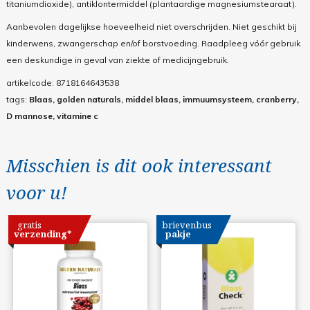
titaniumdioxide), antiklontermiddel (plantaardige magnesiumstearaat).
Aanbevolen dagelijkse hoeveelheid niet overschrijden. Niet geschikt bij
kinderwens, zwangerschap en/of borstvoeding. Raadpleeg vóór gebruik
een deskundige in geval van ziekte of medicijngebruik.
artikelcode:
8718164643538
tags:
Blaas, golden naturals, middel blaas, immuumsysteem, cranberry,
D mannose, vitamine c
Misschien is dit ook interessant
voor u!
gratis
brievenbus
verzending*
pakje