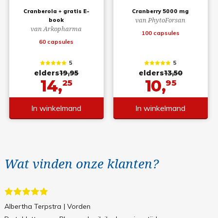
Cranberola + gratis E-
Cranberry 5000 mg
van PhytoForsan
book
van Arkopharma
100 capsules
60 capsules
5
5
elders
19,95
elders
13,50
14,
10,
25
95
In winkelmand
In winkelmand
Wat vinden onze klanten?
Albertha Terpstra
| Vorden