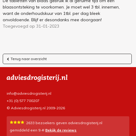
De tabletten van Blaas gebruik ik al geruime tijd om een
blaasontsteking te voorkomen. Je moet wel 3 tbl. innemen,
want de onderhoudskuur van 1tbl. per dag bleek
onvoldoende. Blijf er desondanks mee doorgaan!
Toegevoegd op 31-01-2023
Terug naar overzicht
info@adviesdrogisterij.nl
+31 (0) 577 700207
© Adviesdrogisterij.nl 2009-2026
2633
bezoekers geven adviesdrogisterij.nl
gemiddeld een
9.4
!
Bekijk de reviews