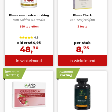
Blaas voordeelverpakking
Blaas Check
van Golden Naturals
van Testjezelf.nu
180 tabletten
3 tests
4.9
elders
64,95
per stuk
48,
8,
70
75
In winkelmand
In winkelmand
kwantum
kwantum
korting
korting