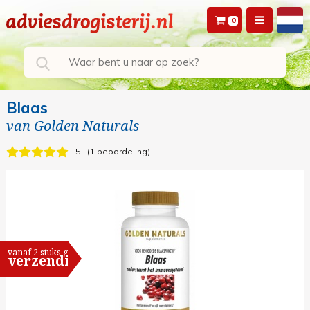
0
Blaas
van
Golden Naturals
5
1 beoordeling
vanaf 2 stuks gratis
verzending