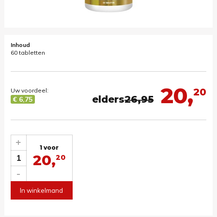
Inhoud
60 tabletten
20,
20
Uw voordeel:
elders
26,95
€ 6,75
+
1 voor
20,
1
20
-
In winkelmand