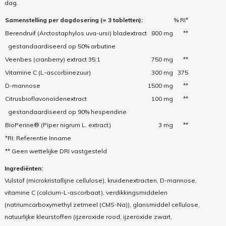
dag.
Samenstelling per dagdosering (= 3 tabletten):
% RI*
Berendruif (Arctostaphylos uva-ursi) bladextract
800 mg
**
gestandaardiseerd op 50% arbutine
Veenbes (cranberry) extract 35:1
750 mg
**
Vitamine C (L-ascorbinezuur)
300 mg
375
D-mannose
1500 mg
**
Citrusbioflavonoïdenextract
100 mg
**
gestandaardiseerd op 90% hesperidine
BioPerine® (Piper nigrum L. extract)
3 mg
**
*RI: Referentie Inname
** Geen wettelijke DRI vastgesteld
Ingrediënten:
Vulstof (microkristallijne cellulose), kruidenextracten, D-mannose,
vitamine C (calcium-L-ascorbaat), verdikkingsmiddelen
(natriumcarboxymethyl zetmeel (CMS-Na)), glansmiddel cellulose,
natuurlijke kleurstoffen (ijzeroxide rood, ijzeroxide zwart,