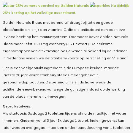
25% zomers voordeel op Golden Naturals
Nu tijdelijk
25% korting op het volledige assortiment.
Golden Naturals Blaas met berendruif draagt bij tot een goede
blaasfunctie en is rijk aan vitamine C, die als antioxidant een positieve
invloed heeft op het immuunsysteem. Daarnaast bevat Golden Naturals
Blaas maar liefst 1500 mg cranberry (35:1 extract). De heilzame
eigenschappen van dit krachtige besje waren al bekend bij de indianen.
In Nederland vinden we de cranberry vooral op Terschelling en Vlieland.
Het is een veelgebruikt ingrediënt in de Europese keuken, maar de
laatste 20 jaar wordt cranberry steeds meer gebruikt in
gezondheidsproducten. De berendruif is sinds halverwege de
achttiende eeuw bekend vanwege de gunstige invloed op de werking
van de blaas, nieren en urinewegen.
Gebruiksadvies:
Als startdosis 3x daags 2 tabletten tijdens of na de maaltijd met water
innemen. Kinderen vanaf 3 jaar 3x daags 1 tablet. Indien gewenst kan
later worden overgegaan naar een onderhoudsdosering van 1 tablet per