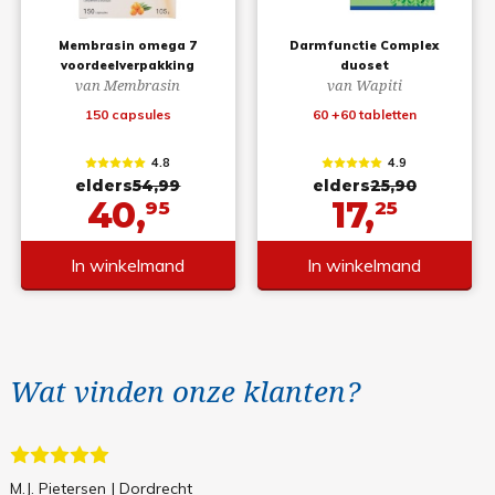
Membrasin omega 7
Darmfunctie Complex
voordeelverpakking
duoset
van Membrasin
van Wapiti
150 capsules
60 +60 tabletten
4.8
4.9
elders
54,99
elders
25,90
40,
17,
95
25
In winkelmand
In winkelmand
Wat vinden onze klanten?
M.J. Pietersen
| Dordrecht