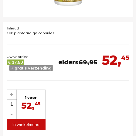
Inhoud
180 plantaardige capsules
52,
45
Uw voordeel:
elders
69,95
€ 17,50
+ gratis verzending
+
1 voor
52,
1
45
-
In winkelmand