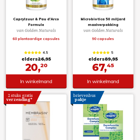
Caprylzuur & Pau d'Arco
Microbiotica 50 miljard
Formule
maxiverpakking
van Golden Naturals
van Golden Naturals
60 plantaardige capsules
90 capsules
4.5
5
elders
26,95
elders
89,95
20,
67,
20
45
In winkelmand
In winkelmand
2 stuks gratis
brievenbus
verzending*
pakje