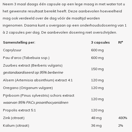
Neem 3 maal daags één capsule op een lege maag in met water tot u
het gewenste resultaat bereikt heeft. Deze aanbevolen hoeveelheid
mag ook verdeeld over de dag vóór de maaltijd worden
ingenomen. Daarna kunt u overgaan op een onderhoudsdosering van 1
à 2 capsules per dag. De aanbevolen dosering niet overschrijden.
Samenstelling per:
3 capsules
RI*
Caprylzuur
600 mg
Pau d'arco (Tabebuia ssp.)
600 mg
Zuurbes extract (Berberis vulgaris)
150 mg
gestandaardiseerd op 95% berberine
Alsem (Artemisia absinthium) extract 4:1
120 mg
Oregano (Origanum vulgare)
120 mg
Pijnboom (Pinus sylvestris) schors extract
120 mg
waarvan 95% PACs proanthocyanidinen
Propolis extract 5:1
120 mg
Zink (citraat)
48 mg
480%
Kalium (citraat)
36 mg
2%