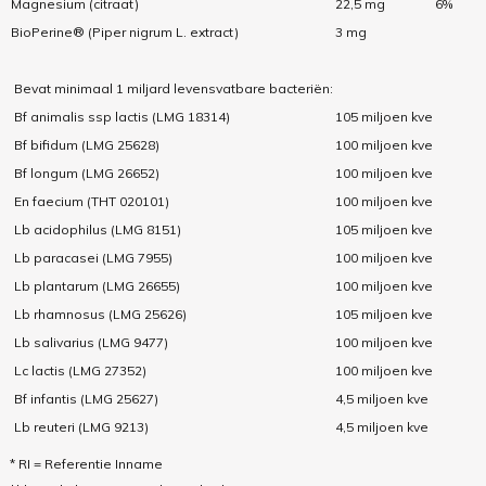
Magnesium (citraat)
22,5 mg
6%
BioPerine® (Piper nigrum L. extract)
3 mg
Bevat minimaal 1 miljard levensvatbare bacteriën:
Bf animalis ssp lactis (LMG 18314)
105 miljoen kve
Bf bifidum (LMG 25628)
100 miljoen kve
Bf longum (LMG 26652)
100 miljoen kve
En faecium (THT 020101)
100 miljoen kve
Lb acidophilus (LMG 8151)
105 miljoen kve
Lb paracasei (LMG 7955)
100 miljoen kve
Lb plantarum (LMG 26655)
100 miljoen kve
Lb rhamnosus (LMG 25626)
105 miljoen kve
Lb salivarius (LMG 9477)
100 miljoen kve
Lc lactis (LMG 27352)
100 miljoen kve
Bf infantis (LMG 25627)
4,5 miljoen kve
Lb reuteri (LMG 9213)
4,5 miljoen kve
* RI = Referentie Inname