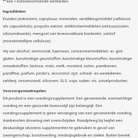
** kve = kolonievormende eenheden
Ingrediënten:
Kruiden (extracten), caprylzuur, mineralen, verdikkingsmiddel (cellulose
als capsulehuls), propolis extract, antiklontermiddelen (vetzuurzouten,
siliciumdioxide), mengsel van levensvatbare bacteriën, vulstof
(microkristallijne cellulose).
Vrij van alcohol, ammoniak, bijenwas, conserveermiddelen, ei, gist,
gluten, kunstmatige geurstoffen, kunstmatige kleurstoffen, kunstmatige
smaakstoffen, lactose, maïs, melk, mosterd, noten, parabenen,
paraffine, parfum, pinda's, resorcinol, rijst, schaal- en weekdieren,
selderij, sesamzaad, siliconen, SLS, soja, suiker, vis, zuivelproducten.
Voorzorgsmaatregelen:
Dit product is een voedingssupplement. Een gevarieerde, evenwichtige
voeding en een gezonde levensstijl zijn belangrijk. Een
voedingssupplement is geen vervanging van een gevarieerde voeding.
Aanbevolen dosering niet overschrijden. Raadpleeg bij twijfel een
deskundige alvorens supplementen te gebruiken in geval van
zwangerschap, borstvoeding, medicijngebruik en ziekte. Buiten bereik