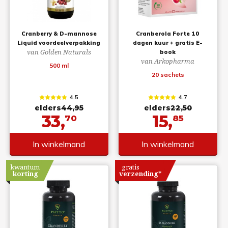
Cranberry & D-mannose
Cranberola Forte 10
Liquid voordeelverpakking
dagen kuur + gratis E-
van Golden Naturals
book
van Arkopharma
500 ml
20 sachets
4.5
4.7
elders
44,95
elders
22,50
33,
15,
70
85
In winkelmand
In winkelmand
kwantum
gratis
korting
verzending*