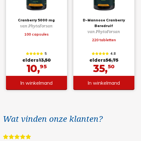
Cranberry 5000 mg
D-Mannose Cranberry
van PhytoForsan
Beredruif
van PhytoForsan
100 capsules
220 tabletten
5
4.8
elders
13,50
elders
56,75
10,
35,
95
50
In winkelmand
In winkelmand
Wat vinden onze klanten?