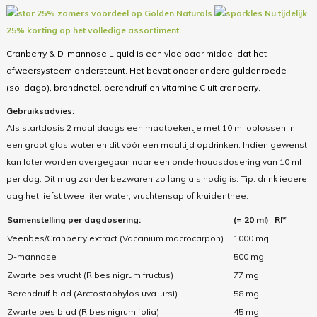
25% zomers voordeel op Golden Naturals
Nu tijdelijk
25% korting op het volledige assortiment.
Cranberry & D-mannose Liquid is een vloeibaar middel dat het
afweersysteem ondersteunt. Het bevat onder andere guldenroede
(solidago), brandnetel, berendruif en vitamine C uit cranberry.
Gebruiksadvies:
Als startdosis 2 maal daags een maatbekertje met 10 ml oplossen in
een groot glas water en dit vóór een maaltijd opdrinken. Indien gewenst
kan later worden overgegaan naar een onderhoudsdosering van 10 ml
per dag. Dit mag zonder bezwaren zo lang als nodig is. Tip: drink iedere
dag het liefst twee liter water, vruchtensap of kruidenthee.
Samenstelling per dagdosering:
(= 20 ml)
RI*
Veenbes/Cranberry extract (Vaccinium macrocarpon)
1000 mg
D-mannose
500 mg
Zwarte bes vrucht (Ribes nigrum fructus)
77 mg
Berendruif blad (Arctostaphylos uva-ursi)
58 mg
Zwarte bes blad (Ribes nigrum folia)
45 mg