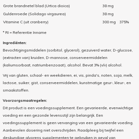
Grote brandnetel blad (Urtica dioica)
38 mg
Guldenroede (Solidago virgaurea)
38 mg
Vitamine C (uit cranberry)
300 mg
375%
* RI = Referentie Inname
Ingrediënten:
Bevochtigingsmiddelen (sorbitol, glycerol), gezuiverd water, D-glucose,
(extracten van) kruiden, D-mannose, conserveermiddelen
(kaliumsorbaat, natriumbenzoaat), alcohol. Bevat 3% (v/v) alcohol.
Vrij van gluten, schaal- en weekdieren, ei, vis, pinda's, noten, soja, melk,
lactose, suiker, gist, conserveermiddelen, kunstmatige geur-, kleur-, en
smaakstoffen.
Voorzorgsmaatregelen:
Dit product is een voedingssupplement. Een gevarieerde, evenwichtige
voeding en een gezonde levensstijl zijn belangrijk. Een
voedingssupplement is geen vervanging van een gevarieerde voeding.
Aanbevolen dosering niet overschrijden. Raadpleeg bij twijfel een
deskundige alvorens supplementen te gebruiken in geval van