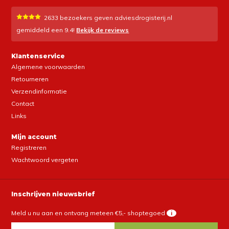
2633
bezoekers geven adviesdrogisterij.nl
gemiddeld een
9.4
!
Bekijk de reviews
Klantenservice
Algemene voorwaarden
Retourneren
Verzendinformatie
Contact
Links
Mijn account
Registreren
Wachtwoord vergeten
Inschrijven nieuwsbrief
Meld u nu aan en ontvang meteen €5,- shoptegoed
i