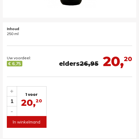
Inhoud
250 ml
20,
20
Uw voordeel:
elders
26,95
€ 6,75
+
1 voor
20,
1
20
-
In winkelmand