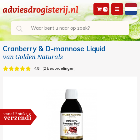
0
Cranberry & D-mannose Liquid
van
Golden Naturals
4.5
2 beoordelingen
vanaf 2 stuks gratis
verzending