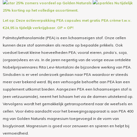
25% zomers voordeel op Golden Naturals
Nu tijdelijk
25% korting op het volledige assortiment.
Let op: Deze actieverpakking PEA capsules met gratis PEA crème t.w.v.
€24,95 is tijdelijk verkrijgbaar.
OP = OP!
Palmitoylethanolamide (PEA) is een lichaamseigen stof. Onze cellen
kunnen deze stof aanmaken als reactie op bepaalde prikkels. Ook
voedsel bevat kleine hoeveelheden PEA; vooral eieren, pinda’s, soja,
(orgaan)vlees en vis. In de jaren negentig van de vorige eeuw ontdekte
Nobelprijswinnares Rita Levi-Montalcini de bijzondere werking van PEA.
Sindsdien is er veel onderzoek gedaan naar PEA waardoor er steeds
meer over bekend werd. Bij een verhoogde behoefte aan PEA kan een
supplement uitkomst bieden. Aangezien PEA een lichaamseigen stof is
(een vetzuuramide), neemt het lichaam het via de darmen uitstekend op.
Vervolgens wordt het gemakkelijk getransporteerd naar de weefsels en
cellen. Voor éxtra aandacht voor het bewegingsapparaat is aan PEA 400
mg van Golden Naturals magnesium toegevoegd in de vorm van
bisglycinaat. Magnesium is goed voor zenuwen en spieren en helpt bij
vermoeidheid.