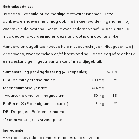
Gebruiksadvies:
3x daags 1 capsule bij de maaltijd met water innemen. Deze
aanbevolen hoeveelheid mag ook in één keer worden ingenomen, bij
voorkeur in de ochtend. Geschikt voor kinderen vanaf 10 jaar. Capsule
mag geopend worden indien deze te groot is om door te slikken.
Aanbevolen dagelijkse hoeveelheid niet overschrijden. Niet geschikt bij
kinderwens, zwangerschap en/of borstvoeding. Raadpleeg vóór gebruik
een deskundige in geval van ziekte of medicijngebruik.
Samenstelling per dagdosering (= 3 capsules):
%DRI
PEA (palmitoylethanolamide)
1200
mg
**
Magnesiumbisglycinaat
474
mg
waarvan elementair magnesium
60
mg
16
BioPerine® (Piper nigrum L. extract)
3
mg
**
DRI: Dagelijkse Referentie Inname
** Geen wettelijke DRI vastgesteld
Ingrediënten:
PEA (palmitoylethanolamide), magnesiumbisglycinaat,