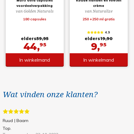
Multi Gold capsules
Koude handen en voeten
voordeelverpakking
crème
van Golden Naturals
van Naturalize
180 capsules
250 +250 ml gratis
4.9
elders
59,95
elders
19,90
44,
9,
95
95
In winkelmand
In winkelmand
Wat vinden onze klanten?
Ruud
| Baarn
Top.