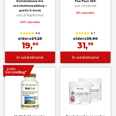
Duivelsklauw bio
Pea Puur 400
van Vitakruid
voordeelverpakking +
gratis E-book
60 capsules
van Arkopharma
150 capsules
4.8
4.7
elders
27,25
elders
39,90
19,
31,
80
95
In winkelmand
In winkelmand
gratis
verzending*