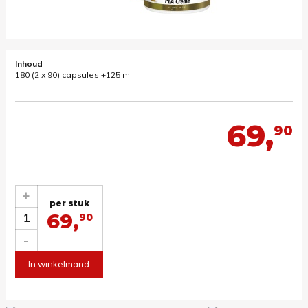
Inhoud
180 (2 x 90) capsules +125 ml
69,
90
+
per stuk
69,
1
90
-
In winkelmand