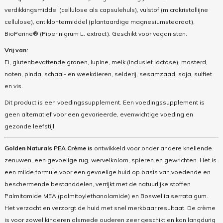
verdikkingsmiddel (cellulose als capsulehuls), vulstof (microkristallijne
cellulose), antiklontermiddel (plantaardige magnesiumstearaat),
BioPerine® (Piper nigrum L. extract). Geschikt voor veganisten.
Vrij van:
Ei, glutenbevattende granen, lupine, melk (inclusief lactose), mosterd,
noten, pinda, schaal- en weekdieren, selderij, sesamzaad, soja, sulfiet
en vis.
Dit product is een voedingssupplement. Een voedingssupplement is
geen alternatief voor een gevarieerde, evenwichtige voeding en
gezonde leefstijl.
Golden Naturals PEA Crème is
ontwikkeld voor onder andere knellende
zenuwen, een gevoelige rug, wervelkolom, spieren en gewrichten. Het is
een milde formule voor een gevoelige huid op basis van voedende en
beschermende bestanddelen, verrijkt met de natuurlijke stoffen
Palmitamide MEA (palmitoylethanolamide) en Boswellia serrata gum.
Het verzacht en verzorgt de huid met snel merkbaar resultaat. De crème
is voor zowel kinderen alsmede ouderen zeer geschikt en kan langdurig