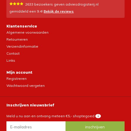
2633
bezoekers geven adviesdrogisterij.nl
gemiddeld een
9.4
!
Bekijk de reviews
Klantenservice
Algemene voorwaarden
Retourneren
Verzendinformatie
Contact
Links
Mijn account
Registreren
Wachtwoord vergeten
Inschrijven nieuwsbrief
Meld u nu aan en ontvang meteen €5,- shoptegoed
i