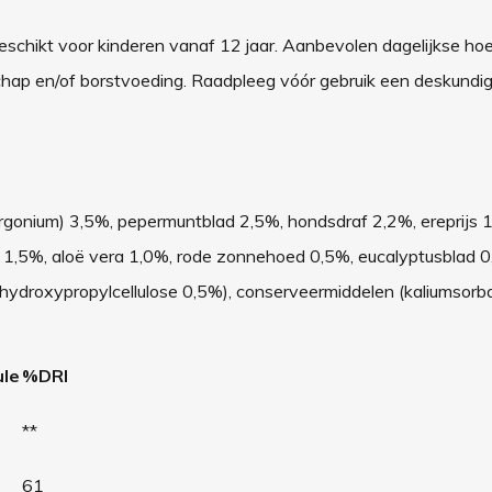
eschikt voor kinderen vanaf 12 jaar.
Aanbevolen dagelijkse ho
schap en/of borstvoeding. Raadpleeg vóór gebruik een deskundig
argonium) 3,5%, pepermuntblad 2,5%, hondsdraf 2,2%, ereprijs 
 1,5%, aloë vera 1,0%, rode zonnehoed 0,5%, eucalyptusblad 0
 (hydroxypropylcellulose 0,5%), conserveermiddelen (kaliumsorb
ule
%DRI
**
61