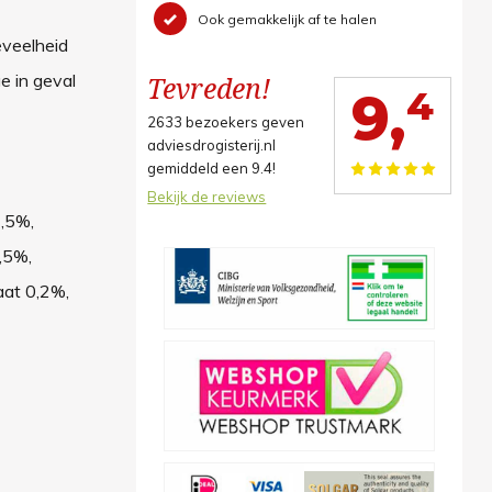
Ook gemakkelijk af te halen
eveelheid
e in geval
Tevreden!
4
9,
2633
bezoekers geven
adviesdrogisterij.nl
gemiddeld een
9.4
!
Bekijk de reviews
1,5%,
,5%,
aat 0,2%,