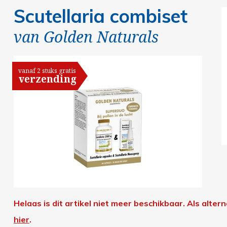
Scutellaria combiset
van
Golden Naturals
vanaf 2 stuks gratis
verzending
Helaas is dit artikel niet meer beschikbaar.
Als alter
hier
.