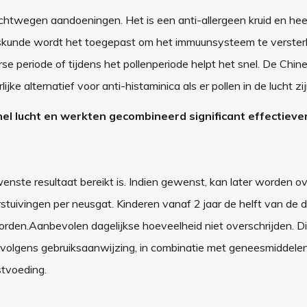
luchtwegen aandoeningen. Het is een anti-allergeen kruid en hee
eskunde wordt het toegepast om het immuunsysteem te verste
erse periode of tijdens het pollenperiode helpt het snel. De Chin
ke alternatief voor anti-histaminica als er pollen in de lucht zij
l lucht en werkten gecombineerd significant effectiever
enste resultaat bereikt is. Indien gewenst, kan later worden 
uivingen per neusgat. Kinderen vanaf 2 jaar de helft van de d
orden.
Aanbevolen dagelijkse hoeveelheid niet overschrijden. Di
 volgens gebruiksaanwijzing, in combinatie met geneesmiddel
stvoeding.