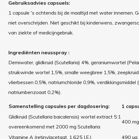
Gebruiksadvies capsuels:
1 capsule 's ochtends bij de maaltijd met water innemen. G
niet overschrijden. Niet geschikt bij kinderwens, zwanger
van ziekte of medicijngebruik.
Ingrediënten neusspray :
Demiwater, glidkruid (Scutellaria) 4%, geraniumwortel (Pel
struikwinde wortel 1,5%, smalle weegbree 1,5%, zeepkruid
vlierbessen 0,5%, natriumchloride 0,9%, verdikkingsmiddel
natriumbenzoaat 0,2%).
Samenstelling capsules per dagdosering:
1 caps
Glidkruid (Scutellaria baicalensis) wortel extract 5:1
400 mg
overeenkomend met 2000 mg Scutellaria
Vitamine A (retinylacetaat, 1.625 I.E.)
490 ug