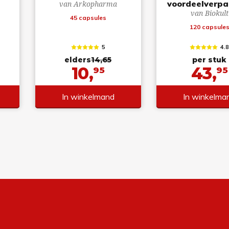
voordeelverpa
van Arkopharma
van Biokult
45 capsules
120 capsule
5
4.
elders
14,65
per stuk
10,
43,
95
95
In winkelmand
In winkelma