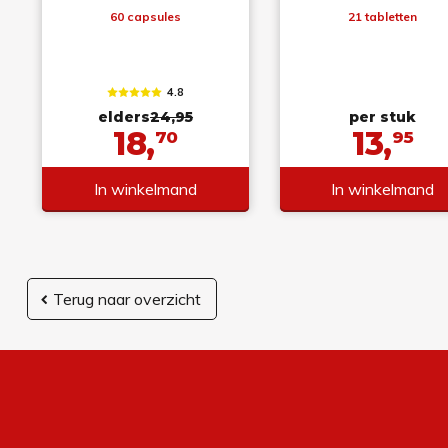
60 capsules
21 tabletten
4.8
elders
24,95
per stuk
18,
13,
70
95
In winkelmand
In winkelmand
Terug naar overzicht