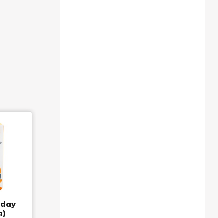
yday
a)