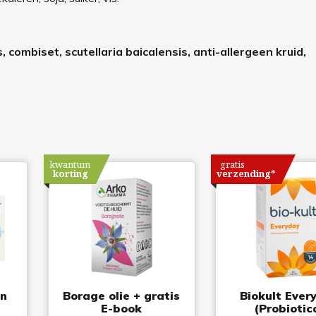
 combiset, scutellaria baicalensis, anti-allergeen kruid,
kwantum
gratis
korting
verzending*
en
Borage olie + gratis
Biokult Ever
E-book
(Probiotic