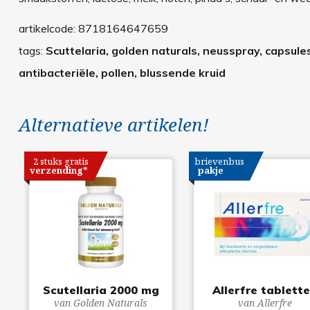
artikelcode:
8718164647659
tags:
Scuttelaria, golden naturals, neusspray, capsules,
antibacteriële, pollen, blussende kruid
Alternatieve artikelen!
2 stuks gratis
brievenbus
verzending*
pakje
Scutellaria 2000 mg
Allerfre tablett
van Golden Naturals
van Allerfre