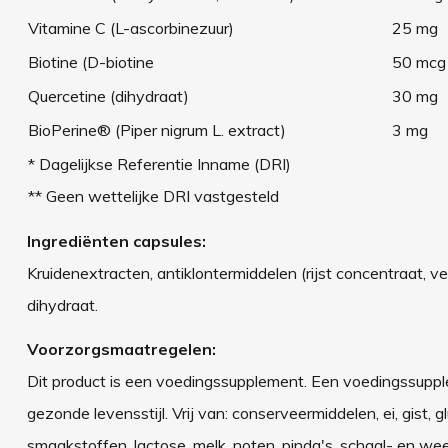
Vitamine C (L-ascorbinezuur)
25 mg
Biotine (D-biotine
50 mcg
Quercetine (dihydraat)
30 mg
BioPerine® (Piper nigrum L. extract)
3 mg
* Dagelijkse Referentie Inname (DRI)
** Geen wettelijke DRI vastgesteld
Ingrediënten capsules:
Kruidenextracten, antiklontermiddelen (rijst concentraat, vet
dihydraat.
Voorzorgsmaatregelen:
Dit product is een voedingssupplement. Een voedingssuppl
gezonde levensstijl. Vrij van: conserveermiddelen, ei, gist,
smaakstoffen, lactose, melk, noten, pinda's, schaal- en weekd