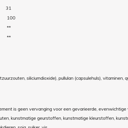
31
100
**
**
zuurzouten, siliciumdioxide), pullulan (capsulehuls), vitaminen, 
ement is geen vervanging voor een gevarieerde, evenwichtige
 gluten, kunstmatige geurstoffen, kunstmatige kleurstoffen, kuns
ieren, soja, suiker, vis.