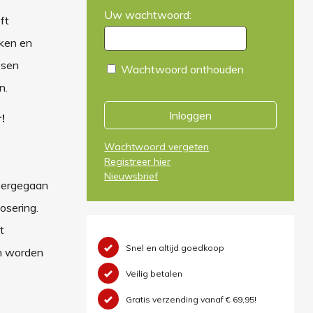
Uw wachtwoord:
ft
rken en
esen
Wachtwoord onthouden
n.
Inloggen
!
Wachtwoord vergeten
Registreer hier
Nieuwsbrief
overgegaan
osering.
t
Snel en altijd goedkoop
en worden
Veilig betalen
Gratis verzending vanaf € 69,95!