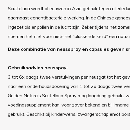
Scuttelaria wordt al eeuwen in Azië gebruik tegen allerlei 
daarnaast eenantibacteriële werking. In de Chinese gene
ingezet als er pollen in de lucht zijn. Zeker tijdens het zom
noemen het niet voor niets het “blussende kruid” een natuurlij
Deze combinatie van neusspray en capsules geven sne
Gebruiksadvies neusspay:
3 tot 6x daags twee verstuivingen per neusgat tot het gew
naar een onderhoudsdosering van 1 tot 2x daags twee verst
Golden Naturals Scutellaria Spray mag langdurig gebruikt w
voedingssupplement kan, voor zover bekend en bij inname
gebruikt. Geschikt bij kinderwens, zwangerschap en/of bor