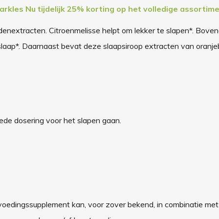
Nu tijdelijk 25% korting op het volledige assortime
uidenextracten. Citroenmelisse helpt om lekker te slapen*. Bove
slaap*. Daarnaast bevat deze slaapsiroop extracten van oranj
ede dosering voor het slapen gaan.
 voedingssupplement kan, voor zover bekend, in combinatie met