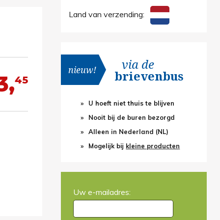
Land van verzending:
via de
nieuw!
brievenbus
3,
45
U hoeft niet thuis te blijven
Nooit bij de buren bezorgd
Alleen in Nederland (NL)
Mogelijk bij
kleine producten
Uw e-mailadres: