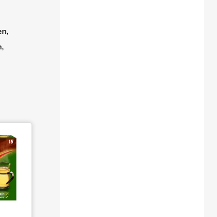
en,
,