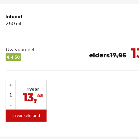
Inhoud
250 ml
1
Uw voordeel:
elders
17,95
€ 4,50
+
1 voor
13,
1
45
-
In winkelmand