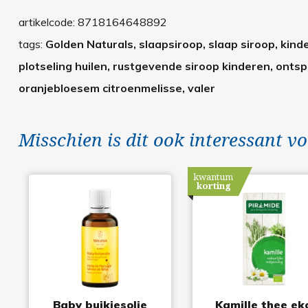
artikelcode:
8718164648892
tags:
Golden Naturals, slaapsiroop, slaap siroop, kinde
plotseling huilen, rustgevende siroop kinderen, onts
oranjebloesem citroenmelisse, valer
Misschien is dit ook interessant vo
kwantum
korting
Baby buikjesolie
Kamille thee ek