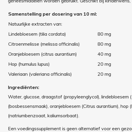
geneesmiddelen worden gebruikt. Geschikt bij kinderwens,
Samenstelling per dosering van 10 ml:
Natuurlijke extracten van:
Lindebloesem (tilia cordata)
80 mg
Citroenmelisse (melissa officinalis)
80 mg
Oranjebloesem (citrus aurantium)
40 mg
Hop (humulus lupus)
20 mg
Valeriaan (valeriana officinalis)
20 mg
Ingrediënten:
Water, glucose, draagstof (propyleenglycol), lindebloesem (Ti
(bosbessensmaak), oranjebloesem (Citrus aurantium), hop (Hu
(natriumbenzoaat, kaliumsorbaat).
Een voedingssupplement is geen alternatief voor een gezond