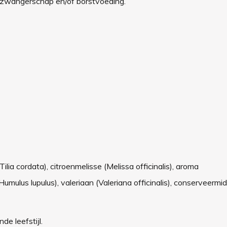
 zwangerschap en/of borstvoeding.
lia cordata), citroenmelisse (Melissa officinalis), aroma
mulus lupulus), valeriaan (Valeriana officinalis), conserveermi
e leefstijl.