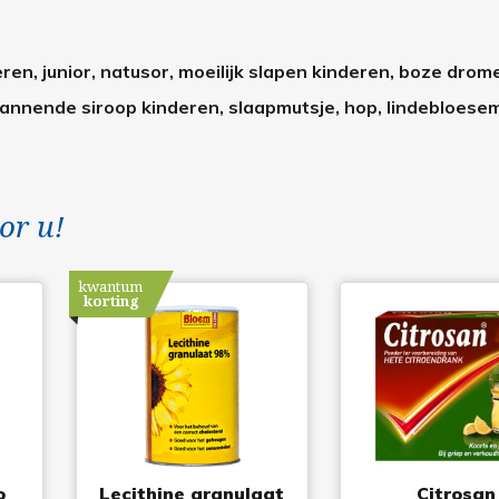
ren, junior, natusor, moeilijk slapen kinderen, boze drom
pannende siroop kinderen, slaapmutsje, hop, lindebloesem
or u!
kwantum
korting
o
Lecithine granulaat
Citrosan