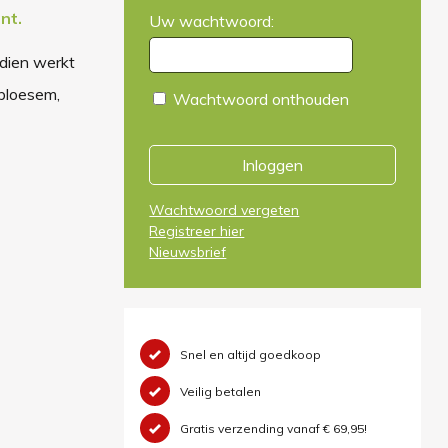
nt.
Uw wachtwoord:
ndien werkt
ebloesem,
Wachtwoord onthouden
Inloggen
Wachtwoord vergeten
Registreer hier
Nieuwsbrief
Snel en altijd goedkoop
Veilig betalen
Gratis verzending vanaf € 69,95!