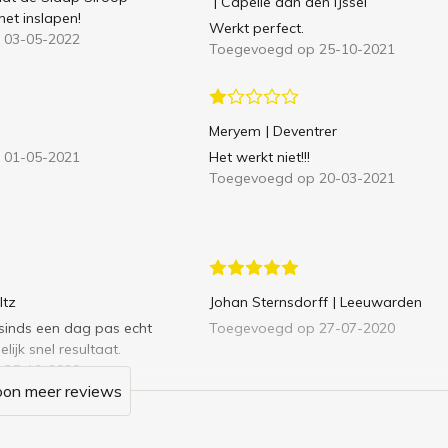
| Capelle aan den IJssel
 het inslapen!
Werkt perfect.
 03-05-2022
Toegevoegd op 25-10-2021
Meryem
| Deventrer
 01-05-2021
Het werkt niet!!!
Toegevoegd op 20-03-2021
ltz
Johan Sternsdorff
| Leeuwarden
 sinds een dag pas echt
Toegevoegd op 27-07-2020
ijk snel resultaat.
 25-10-2020
oon meer reviews