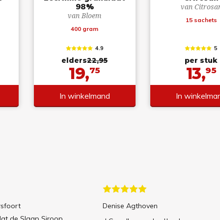
98%
van Citrosa
van Bloem
15 sachets
400 gram
4.9
5
elders
22,95
per stuk
19,
13,
75
95
In winkelmand
In winkelma
sfoort
Denise Agthoven
 dat de Slaap Siroop