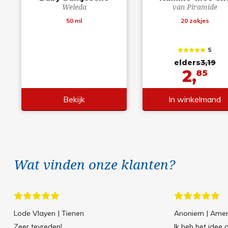
Weleda
van Piramide
50 ml
20 zakjes
5
elders
3,19
2,
85
Bekijk
In winkelmand
Wat vinden onze klanten?
Lode Vlayen
| Tienen
Anoniem
| Amer
Zeer tevreden!
Ik heb het idee