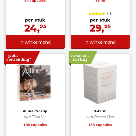
60 capsules
55 ml
4.8
per stuk
per stuk
24,
29,
95
95
In winkelmand
In winkelmand
gratis
kwantum
verzending*
korting
Alline Procap
B-Firm
van Trenker
van Breast Gro
180 capsules
135 capsules