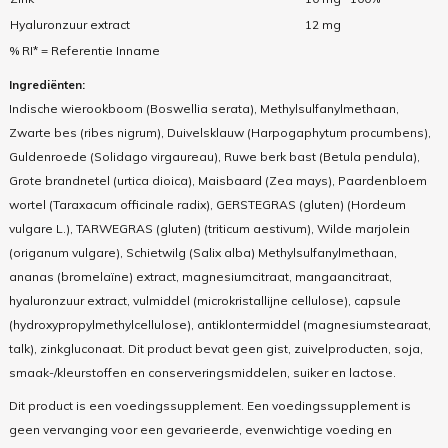
Hyaluronzuur extract
12 mg
% RI* = Referentie Inname
Ingrediënten:
Indische wierookboom (Boswellia serata), Methylsulfanylmethaan,
Zwarte bes (ribes nigrum), Duivelsklauw (Harpogaphytum procumbens),
Guldenroede (Solidago virgaureau), Ruwe berk bast (Betula pendula),
Grote brandnetel (urtica dioica), Maisbaard (Zea mays), Paardenbloem
wortel (Taraxacum officinale radix), GERSTEGRAS (gluten) (Hordeum
vulgare L.), TARWEGRAS (gluten) (triticum aestivum), Wilde marjolein
(origanum vulgare), Schietwilg (Salix alba) Methylsulfanylmethaan,
ananas (bromelaïne) extract, magnesiumcitraat, mangaancitraat,
hyaluronzuur extract, vulmiddel (microkristallijne cellulose), capsule
(hydroxypropylmethylcellulose), antiklontermiddel (magnesiumstearaat,
talk), zinkgluconaat. Dit product bevat geen gist, zuivelproducten, soja,
smaak-/kleurstoffen en conserveringsmiddelen, suiker en lactose.
Dit product is een voedingssupplement. Een voedingssupplement is
geen vervanging voor een gevarieerde, evenwichtige voeding en