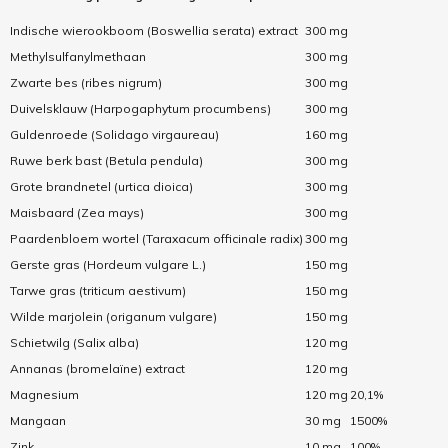
Indische wierookboom (Boswellia serata) extract
300 mg
Methylsulfanylmethaan
300 mg
Zwarte bes (ribes nigrum)
300 mg
Duivelsklauw (Harpogaphytum procumbens)
300 mg
Guldenroede (Solidago virgaureau)
160 mg
Ruwe berk bast (Betula pendula)
300 mg
Grote brandnetel (urtica dioica)
300 mg
Maisbaard (Zea mays)
300 mg
Paardenbloem wortel (Taraxacum officinale radix)
300 mg
Gerste gras (Hordeum vulgare L.)
150 mg
Tarwe gras (triticum aestivum)
150 mg
Wilde marjolein (origanum vulgare)
150 mg
Schietwilg (Salix alba)
120 mg
Annanas (bromelaïne) extract
120 mg
Magnesium
120 mg
20,1%
Mangaan
30 mg
1500%
Zink
10 mg
100%