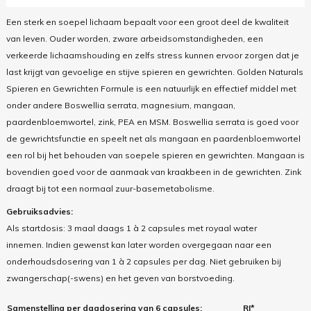
Een sterk en soepel lichaam bepaalt voor een groot deel de kwaliteit
van leven. Ouder worden, zware arbeidsomstandigheden, een
verkeerde lichaamshouding en zelfs stress kunnen ervoor zorgen dat je
last krijgt van gevoelige en stijve spieren en gewrichten. Golden Naturals
Spieren en Gewrichten Formule is een natuurlijk en effectief middel met
onder andere Boswellia serrata, magnesium, mangaan,
paardenbloemwortel, zink, PEA en MSM. Boswellia serrata is goed voor
de gewrichtsfunctie en speelt net als mangaan en paardenbloemwortel
een rol bij het behouden van soepele spieren en gewrichten. Mangaan is
bovendien goed voor de aanmaak van kraakbeen in de gewrichten. Zink
draagt bij tot een normaal zuur-basemetabolisme.
Gebruiksadvies:
Als startdosis: 3 maal daags 1 à 2 capsules met royaal water
innemen. Indien gewenst kan later worden overgegaan naar een
onderhoudsdosering van 1 à 2 capsules per dag. Niet gebruiken bij
zwangerschap(-swens) en het geven van borstvoeding.
Samenstelling per dagdosering van 6 capsules:
RI*