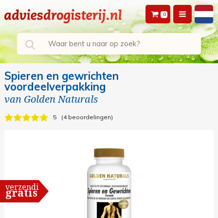
0
Spieren en gewrichten
voordeelverpakking
van
Golden Naturals
5
4 beoordelingen
verzending
gratis