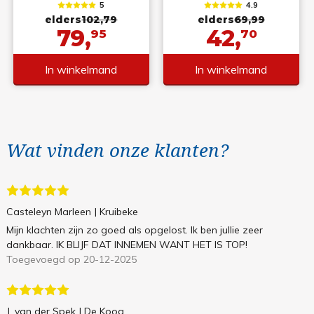
5
4.9
elders
102,79
elders
69,99
79,
42,
95
70
In winkelmand
In winkelmand
Wat vinden onze klanten?
Casteleyn Marleen
| Kruibeke
Mijn klachten zijn zo goed als opgelost. Ik ben jullie zeer
dankbaar. IK BLIJF DAT INNEMEN WANT HET IS TOP!
Toegevoegd op 20-12-2025
J. van der Spek
| De Koog