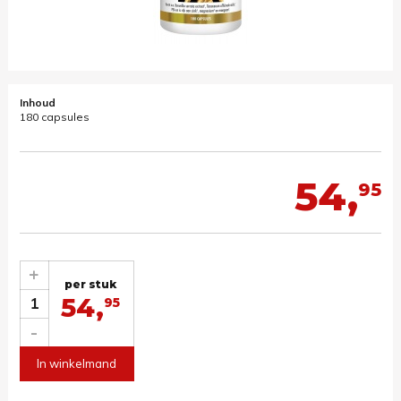
Inhoud
180 capsules
54,
95
+
per stuk
54,
1
95
-
In winkelmand