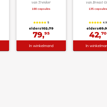
van Trenker
van Breast G
180 capsules
135 capsule
5
4.
elders
102,79
elders
69,
79,
42,
95
70
In winkelmand
In winkelma