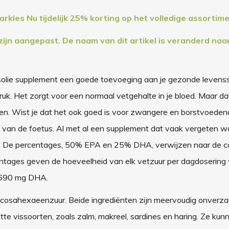
Nu tijdelijk 25% korting op het volledige assortime
ijn aangepast. De naam van dit artikel is veranderd naar
olie supplement een goede toevoeging aan je gezonde levensstij
ruk. Het zorgt voor een normaal vetgehalte in je bloed. Maar dat
nen. Wist je dat het ook goed is voor zwangere en borstvoede
 van de foetus. Al met al een supplement dat vaak vergeten w
am. De percentages, 50% EPA en 25% DHA, verwijzen naar de c
entages geven de hoeveelheid van elk vetzuur per dagdosering
 690 mg DHA.
cosahexaeenzuur. Beide ingrediënten zijn meervoudig onverza
e vissoorten, zoals zalm, makreel, sardines en haring. Ze kun