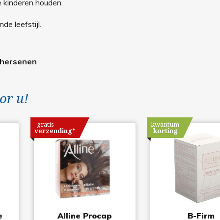
e kinderen houden.
e leefstijl.
, hersenen
or u!
gratis
kwantum
verzending*
korting
e
Alline Procap
B-Firm