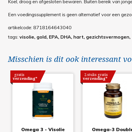
Koel, droog en afgesloten bewaren. Buiten bereik van jong
Een voedingssupplement is geen alternatief voor een gezond
artikelcode:
8718164643040
tags:
visolie, gold, EPA, DHA, hart, gezichtsvermogen
Misschien is dit ook interessant vo
gratis
2 stuks gratis
verzending*
verzending*
Omega 3 - Visolie
Omega-3 Doubl