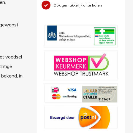
en.
Ook gemakkelijk af te halen
n gewenst
et voedsel
chtige
 bekend, in