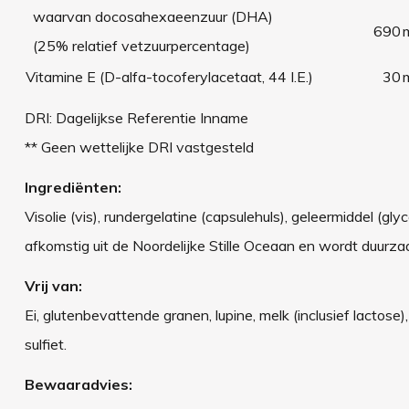
waarvan docosahexaeenzuur (DHA)
690
(25% relatief vetzuurpercentage)
Vitamine E (D-alfa-tocoferylacetaat, 44 I.E.)
30
DRI: Dagelijkse Referentie Inname
** Geen wettelijke DRI vastgesteld
Ingrediënten:
Visolie (vis), rundergelatine (capsulehuls), geleermiddel (gly
afkomstig uit de Noordelijke Stille Oceaan en wordt duu
Vrij van:
Ei, glutenbevattende granen, lupine, melk (inclusief lactose
sulfiet.
Bewaaradvies: