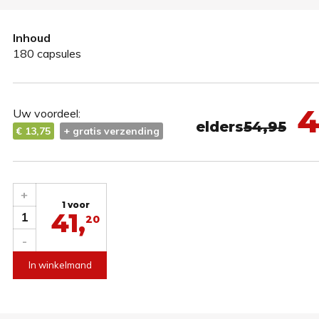
Inhoud
180 capsules
4
Uw voordeel:
elders
54,95
€ 13,75
+ gratis verzending
+
1 voor
41,
1
20
-
In winkelmand