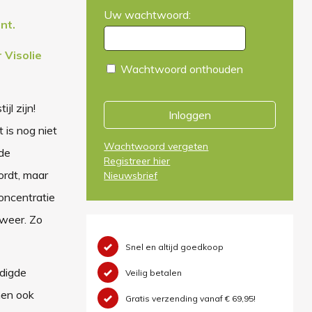
Uw wachtwoord:
nt.
 Visolie
Wachtwoord onthouden
l zijn!
Inloggen
 is nog niet
Wachtwoord vergeten
nde
Registreer hier
ordt, maar
Nieuwsbrief
oncentratie
 weer. Zo
Snel en altijd goedkoop
digde
Veilig betalen
nen ook
Gratis verzending vanaf € 69,95!