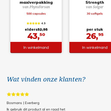
maxiverpakking
Strength
van PhytoForsan
van Solgar
500 capsules
30 softgels
4.9
elders
52,95
per stuk
43,
26,
50
95
In winkelmand
In winkelmand
Wat vinden onze klanten?
Bosmans
| Everberg
Ik gebruik dit product al en raad het