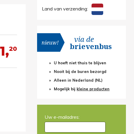
Land van verzending:
via de
nieuw!
brievenbus
1,
20
U hoeft niet thuis te blijven
Nooit bij de buren bezorgd
Alleen in Nederland (NL)
Mogelijk bij
kleine producten
Uw e-mailadres: