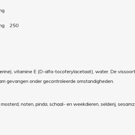
mg
mg
250
cerine), vitamine E (D-alfa-tocoferylacetaat), water. De vissoort,
rzaam gevangen onder gecontroleerde omstandigheden.
), mosterd, noten, pinda, schaal- en weekdieren, selderij, sesamz