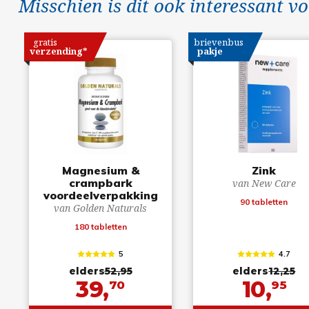
Misschien is dit ook interessant vo
gratis
brievenbus
verzending*
pakje
Magnesium &
Zink
crampbark
van New Care
voordeelverpakking
90 tabletten
van Golden Naturals
180 tabletten
5
4.7
elders
52,95
elders
12,25
39,
10,
70
95