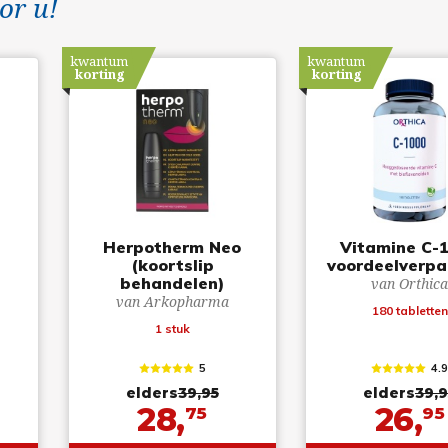
or u!
kwantum
kwantum
korting
korting
Herpotherm Neo
Vitamine C-
(koortslip
voordeelverpa
behandelen)
van Orthic
van Arkopharma
180 tabletten
1 stuk
5
4.
elders
39,95
elders
39,9
28,
26,
75
95