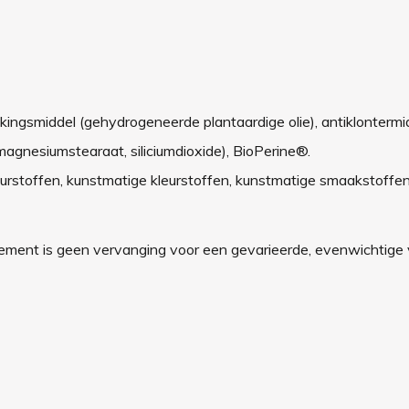
erdikkingsmiddel (gehydrogeneerde plantaardige olie), antiklonterm
magnesiumstearaat, siliciumdioxide), BioPerine®.
geurstoffen, kunstmatige kleurstoffen, kunstmatige smaakstoffen
ement is geen vervanging voor een gevarieerde, evenwichtige