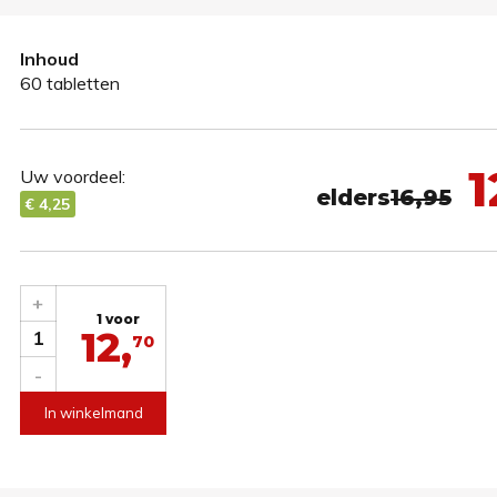
Inhoud
60 tabletten
1
Uw voordeel:
elders
16,95
€ 4,25
+
1 voor
12,
1
70
-
In winkelmand