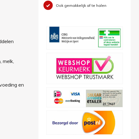
Ook gemakkelijk af te halen
iddelen
, melk,
 voeding en