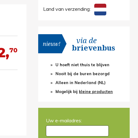
Land van verzending:
via de
nieuw!
brievenbus
2,
70
U hoeft niet thuis te blijven
Nooit bij de buren bezorgd
Alleen in Nederland (NL)
Mogelijk bij
kleine producten
Uw e-mailadres: