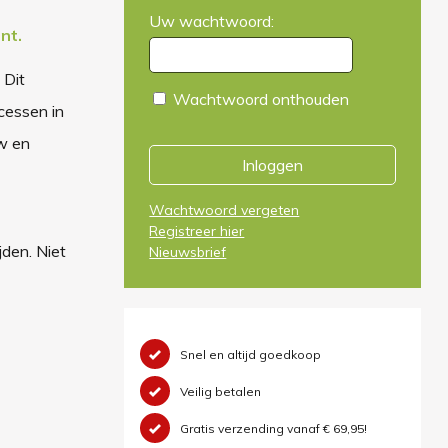
Uw wachtwoord:
nt.
 Dit
Wachtwoord onthouden
ocessen in
w en
Inloggen
Wachtwoord vergeten
Registreer hier
jden. Niet
Nieuwsbrief
Snel en altijd goedkoop
Veilig betalen
Gratis verzending vanaf € 69,95!