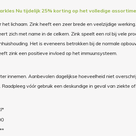
Nu tijdelijk 25% korting op het volledige assortime
et lichaam. Zink heeft een zeer brede en veelzijdige werking.
rt zich met name in de celkern. Zink speelt een rol bij vele pr
nhuishouding. Het is eveneens betrokken bij de normale opbou
eeft zink een positieve invloed op het immuunsysteem.
ater innemen.
Aanbevolen dagelijkse hoeveelheid niet overschri
 Raadpleeg vóór gebruik een deskundige in geval van ziekte of
I*
00
**