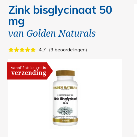
Zink bisglycinaat 50
mg
van
Golden Naturals
4.7
3 beoordelingen
vanaf 2 stuks gratis
verzending