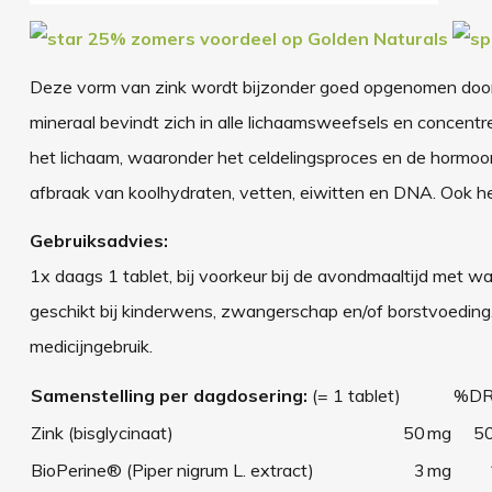
25% zomers voordeel op Golden Naturals
Deze vorm van zink wordt bijzonder goed opgenomen door h
mineraal bevindt zich in alle lichaamsweefsels en concentree
het lichaam, waaronder het celdelingsproces en de hormoo
afbraak van koolhydraten, vetten, eiwitten en DNA. Ook h
Gebruiksadvies:
1x daags 1 tablet, bij voorkeur bij de avondmaaltijd met w
geschikt bij kinderwens, zwangerschap en/of borstvoeding.
medicijngebruik.
Samenstelling per dagdosering:
(= 1 tablet)
%DR
Zink (bisglycinaat)
50
mg
5
BioPerine® (Piper nigrum L. extract)
3
mg