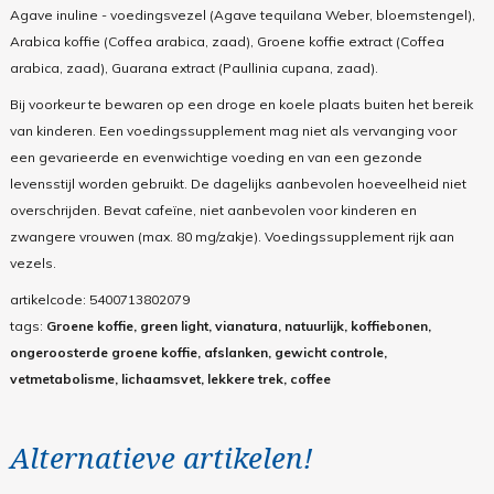
Agave inuline - voedingsvezel (Agave tequilana Weber, bloemstengel),
Arabica koffie (Coffea arabica, zaad), Groene koffie extract (Coffea
arabica, zaad), Guarana extract (Paullinia cupana, zaad).
Bij voorkeur te bewaren op een droge en koele plaats buiten het bereik
van kinderen. Een voedingssupplement mag niet als vervanging voor
een gevarieerde en evenwichtige voeding en van een gezonde
levensstijl worden gebruikt. De dagelijks aanbevolen hoeveelheid niet
overschrijden. Bevat cafeïne, niet aanbevolen voor kinderen en
zwangere vrouwen (max. 80 mg/zakje). Voedingssupplement rijk aan
vezels.
artikelcode:
5400713802079
tags:
Groene koffie, green light, vianatura, natuurlijk, koffiebonen,
ongeroosterde groene koffie, afslanken, gewicht controle,
vetmetabolisme, lichaamsvet, lekkere trek, coffee
Alternatieve artikelen!