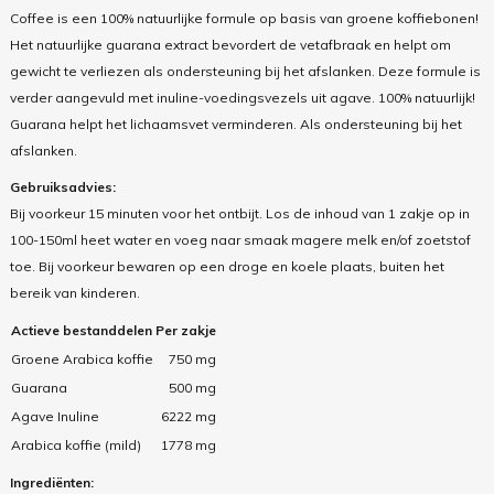
Coffee is een 100% natuurlijke formule op basis van groene koffiebonen!
Het natuurlijke guarana extract bevordert de vetafbraak en helpt om
gewicht te verliezen als ondersteuning bij het afslanken. Deze formule is
verder aangevuld met inuline-voedingsvezels uit agave. 100% natuurlijk!
Guarana helpt het lichaamsvet verminderen. Als ondersteuning bij het
afslanken.
Gebruiksadvies:
Bij voorkeur 15 minuten voor het ontbijt. Los de inhoud van 1 zakje op in
100-150ml heet water en voeg naar smaak magere melk en/of zoetstof
toe. Bij voorkeur bewaren op een droge en koele plaats, buiten het
bereik van kinderen.
Actieve bestanddelen
Per zakje
Groene Arabica koffie
750 mg
Guarana
500 mg
Agave Inuline
6222 mg
Arabica koffie (mild)
1778 mg
Ingrediënten: