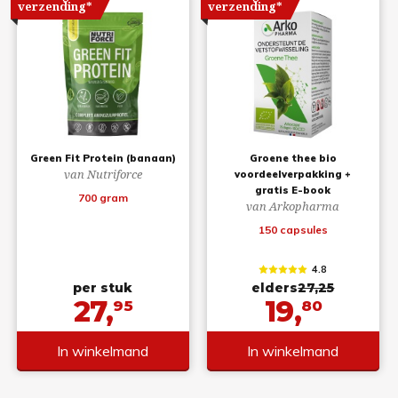
verzending*
verzending*
Green Fit Protein (banaan)
Groene thee bio
van Nutriforce
voordeelverpakking +
gratis E-book
700 gram
van Arkopharma
150 capsules
4.8
per stuk
elders
27,25
27,
19,
95
80
In winkelmand
In winkelmand