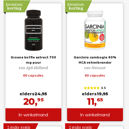
kwantum
kwantum
korting
korting
Groene koffie extract 700
Garcinia cambogia 60%
mg puur
HCA vetverbrander
van Apb Holland
van Natusor
60 capsules
60 capsules
4.6
elders
24,95
elders
19,95
20,
11,
95
65
In winkelmand
In winkelmand
2 stuks gratis
2 stuks gratis