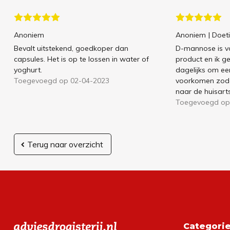
Anoniem
Anoniem
| Doe
Bevalt uitstekend, goedkoper dan
D-mannose is vo
capsules. Het is op te lossen in water of
product en ik ge
yoghurt.
dagelijks om ee
Toegevoegd op 02-04-2023
voorkomen zodat
naar de huisarts
Toegevoegd op
Terug naar overzicht
Categori