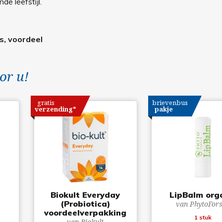
e leefstijl.
s, voordeel
or u!
gratis
brievenbus
verzending*
pakje
Biokult Everyday
LipBalm org
(Probiotica)
van PhytoFor
voordeelverpakking
1 stuk
van Biokult