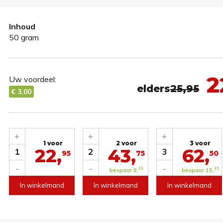
Inhoud
50 gram
2
Uw voordeel:
elders
25,95
€ 3,00
+
+
+
1 voor
2 voor
3 voor
22,
43,
62,
1
2
3
95
75
50
-
-
-
15
35
bespaar 8,
bespaar 15,
In winkelmand
In winkelmand
In winkelmand