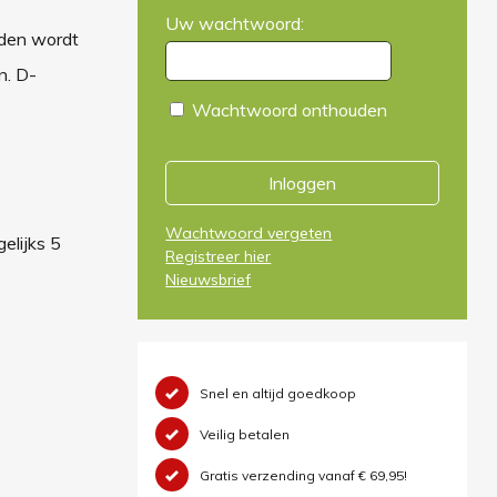
Uw wachtwoord:
eden wordt
n. D-
Wachtwoord onthouden
Inloggen
Wachtwoord vergeten
elijks 5
Registreer hier
Nieuwsbrief
Snel en altijd goedkoop
Veilig betalen
Gratis verzending vanaf € 69,95!