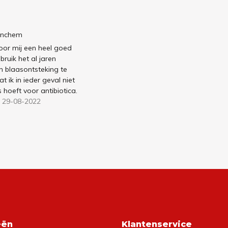
tinchem
or mij een heel goed
bruik het al jaren
n blaasontsteking te
 ik in ieder geval niet
 hoeft voor antibiotica.
 29-08-2022
eën
Klantenservice