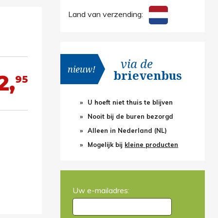
Land van verzending:
via de
nieuw!
brievenbus
2,
95
U hoeft niet thuis te blijven
Nooit bij de buren bezorgd
Alleen in Nederland (NL)
Mogelijk bij
kleine producten
Uw e-mailadres: