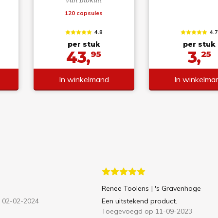
120 capsules
4.8
4.
per stuk
per stuk
43,
3,
95
25
In winkelmand
In winkelma
Renee Toolens
| 's Gravenhage
 02-02-2024
Een uitstekend product.
Toegevoegd op 11-09-2023