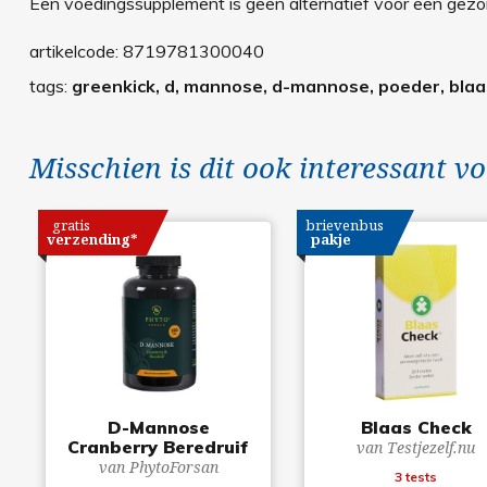
Een voedingssupplement is geen alternatief voor een gezond
artikelcode:
8719781300040
tags:
greenkick, d, mannose, d-mannose, poeder, blaa
Misschien is dit ook interessant vo
gratis
brievenbus
verzending*
pakje
D-Mannose
Blaas Check
Cranberry Beredruif
van Testjezelf.nu
van PhytoForsan
3 tests