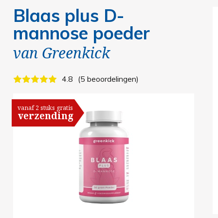
Blaas plus D-
mannose poeder
van
Greenkick
4.8
5 beoordelingen
vanaf 2 stuks gratis
verzending