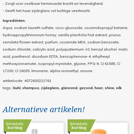
- Zorgt voor voelbaar hernieuwde kracht en levendigheid.
- Geeft het haar zijdeglans vol luchtige veerkracht.
Ingrediënten:
Aqua, sodium laureth sulfate, coco-glucoside, cocamidopropyl betaine,
hydroxypropyltrimonium honey, vanilla planifolia fruit extract, prunus
serrulata flower extract, parfum, cocamide MEA, sodium benzoate,
sodium chloride, salicylic acid, polyquaternium-10, benzyl alcohol, malic
acid, panthenol, disodium EDTA, benzophenone-4, ethylhexyl
methoxycinnamate, isopropyl myristate, glycine, PPG-9, CI 61585, CI
17200, CI 16035, limonene, alpha-isomethyl, ionone.
artikelcode:
4072600221761
tags:
Guhl, shampoo, zijdeglans, glanzend, gezond, haar, shine, silk
Alternatieve artikelen!
kwantum
kwantum
korting
korting