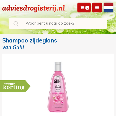
0
Shampoo zijdeglans
van
Guhl
kwantum
korting