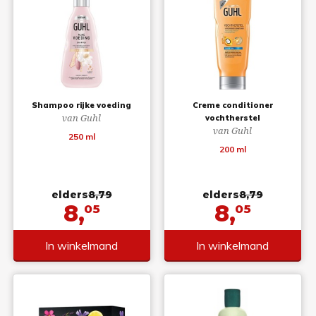
Shampoo rijke voeding
Creme conditioner
van Guhl
vochtherstel
van Guhl
250 ml
200 ml
elders
8,79
elders
8,79
8,
8,
05
05
In winkelmand
In winkelmand