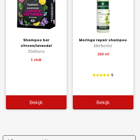
Shampoo bar
Moringa repair shampoo
Herbatint
citroen/lavendel
Tinktura
260 ml
1 stuk
5
Bekijk
Bekijk